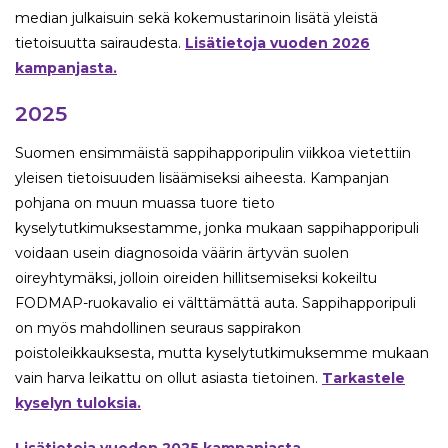
median julkaisuin sekä kokemustarinoin lisätä yleistä
tietoisuutta sairaudesta.
Lisätietoja vuoden 2026
kampanjasta.
2025
Suomen ensimmäistä sappihapporipulin viikkoa vietettiin
yleisen tietoisuuden lisäämiseksi aiheesta. Kampanjan
pohjana on muun muassa tuore tieto
kyselytutkimuksestamme, jonka mukaan sappihapporipuli
voidaan usein diagnosoida väärin ärtyvän suolen
oireyhtymäksi, jolloin oireiden hillitsemiseksi kokeiltu
FODMAP-ruokavalio ei välttämättä auta. Sappihapporipuli
on myös mahdollinen seuraus sappirakon
poistoleikkauksesta, mutta kyselytutkimuksemme mukaan
vain harva leikattu on ollut asiasta tietoinen.
Tarkastele
kyselyn tuloksia.