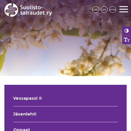
se
en
sme
Vessapassi ®
Jäsenlehti
Oppaat