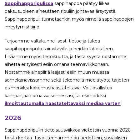
Sappihapporipulissa
sappihappoa päätyy liikaa
paksusuoleen aiheuttaen ripuliin johtavaa ärsytystä.
Sappihapporipuli tunnetaankin myös nimellä sappihappojen
imeytymishäiriö.
Tarjoamme valtakunnallisesti tietoa ja tukea
sappihapporipulia sairastaville ja heidän läheisilleen.
Lisäämme myös tietoisuutta, ja tästä syystä nostamme
aihetta erityisesti esiin omana teemaviikkonaan.
Nostamme aihepiiriä laajasti esiin muun muassa
somekanavissamme sekä tekemällä mediatyötä tarjoten
esimerkiksi kokemushaastateltavia. Voit osallistua
kampanjaan omassa somessasi, tai esimerkiksi
ilmoittautumalla haastateltavaksi mediaa varten
!
2026
Sappihapporipulin tietoisuusviikkoa vietettiin vuonna 2026
toista kertaa. Tavoitteenamme on tiedottein, sosiaalisen