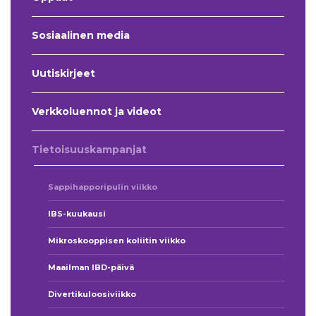
Sosiaalinen media
Uutiskirjeet
Verkkoluennot ja videot
Tietoisuuskampanjat
Sappihapporipulin viikko
IBS-kuukausi
Mikroskooppisen koliitin viikko
Maailman IBD-päivä
Divertikuloosiviikko