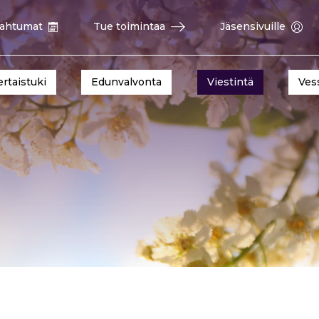
ahtumat
Tue toimintaa
Jäsensivuille
ertaistuki
Edunvalvonta
Viestintä
Ves