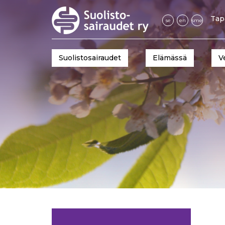
Tap
se
en
sme
Suolistosairaudet
Elämässä
V