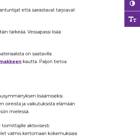
iantuntijat että sairastavat tarjoavat
täin tärkeää. Vessapassi lisää
ateriaalista on saatavilla
lomakkeen
kautta. Paljon tietoa
rausymmärryksen lisäämiseksi.
den oireista ja vaikutuksista elämään
isön mielessä.
mittajille aktiivisesti
 olet valmis kertomaan kokemuksiasi