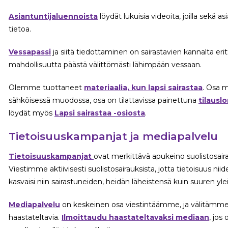
Asiantuntijaluennoista
löydät lukuisia videoita, joilla sekä as
tietoa.
Vessapassi
ja siitä tiedottaminen on sairastavien kannalta erit
mahdollisuutta päästä välittömästi lähimpään vessaan.
Olemme tuottaneet
materiaalia, kun lapsi sairastaa
. Osa m
sähköisessä muodossa, osa on tilattavissa painettuna
tilaus
löydät myös
Lapsi sairastaa -osiosta
.
Tietoisuuskampanjat ja mediapalvelu
Tietoisuuskampanjat
ovat merkittävä apukeino suolistosai
Viestimme aktiivisesti suolistosairauksista, jotta tietoisuus nii
kasvaisi niin sairastuneiden, heidän läheistensä kuin suuren yle
Mediapalvelu
on keskeinen osa viestintäämme, ja välitämme toi
haastateltavia.
Ilmoittaudu haastateltavaksi mediaan
, jos