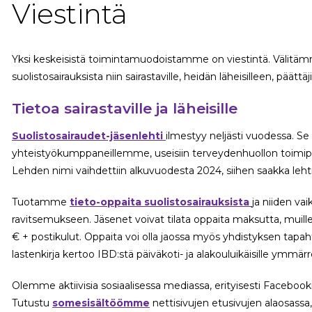
Viestintä
Yksi keskeisistä toimintamuodoistamme on viestintä. Välitäm
suolistosairauksista niin sairastaville, heidän läheisilleen, päättäji
Tietoa sairastaville ja läheisille
Suolistosairaudet-jäsenlehti
ilmestyy neljästi vuodessa. Se 
yhteistyökumppaneillemme, useisiin terveydenhuollon toimipiste
Lehden nimi vaihdettiin alkuvuodesta 2024, siihen saakka lehti
Tuotamme
tieto-oppaita suolistosairauksista
ja niiden va
ravitsemukseen. Jäsenet voivat tilata oppaita maksutta, muil
€ + postikulut. Oppaita voi olla jaossa myös yhdistyksen tapaht
lastenkirja kertoo IBD:stä päiväkoti- ja alakouluikäisille ymmärre
Olemme aktiivisia sosiaalisessa mediassa, erityisesti Facebooki
Tutustu
somesisältöömme
nettisivujen etusivujen alaosassa,