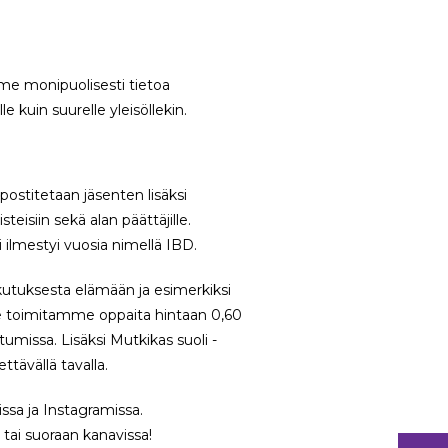
me monipuolisesti tietoa
lle kuin suurelle yleisöllekin.
postitetaan jäsenten lisäksi
isiin sekä alan päättäjille.
 ilmestyi vuosia nimellä IBD.
ikutuksesta elämään ja esimerkiksi
le toimitamme oppaita hintaan 0,60
umissa. Lisäksi Mutkikas suoli -
ttävällä tavalla.
ssa ja Instagramissa.
 tai suoraan kanavissa!