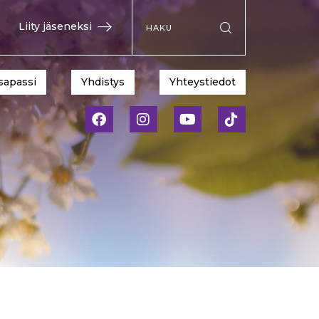
Hae sivustolta
Liity jäseneksi
Suorita haku
sapassi
Yhdistys
Yhteystiedot