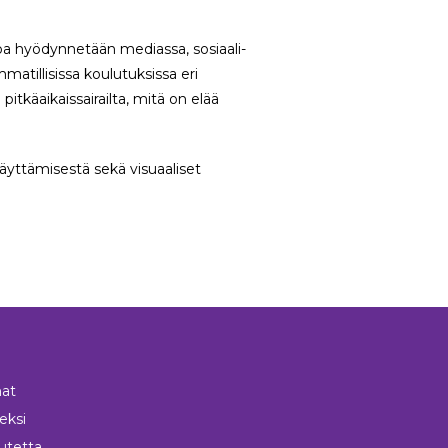
toa hyödynnetään mediassa, sosiaali-
atillisissa koulutuksissa eri
tkäaikaissairailta, mitä on elää
äyttämisestä sekä visuaaliset
at
neksi
utetta