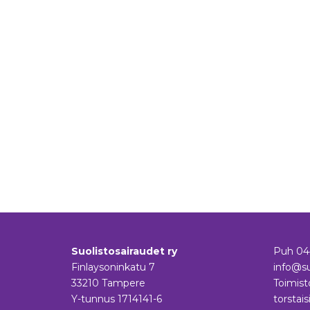
Suolistosairaudet ry
Puh
04
Finlaysoninkatu 7
info@su
33210 Tampere
Toimist
Y-tunnus 1714141-6
torstais