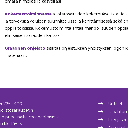
omalla nimelläsi ja kasvoillasi!
Kokemustoiminnassa
suolistosairaiden kokemuksellista tie
ja terveyspalveluiden suunnittelussa ja kehittämisessä sekä amm
oppilaitoksissa. Kokemustoiminta antaa mahdollisuuden oppia pi
elinikäisen sairauden kanssa.
Graafinen ohjeisto
sisältää ohjeistuksen yhdistyksen logon k
materiaalit.
4 725 4400
Uutiset
olistosairaudet.fi
Tapahtum
on puhelinaika maanantaisin ja
Liity jäse
in klo 14–17.
Anna pala