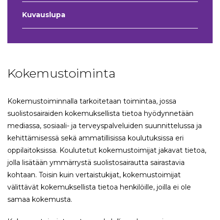
Kuvauslupa
Kokemustoiminta
Kokemustoiminnalla tarkoitetaan toimintaa, jossa
suolistosairaiden kokemuksellista tietoa hyödynnetään
mediassa, sosiaali- ja terveyspalveluiden suunnittelussa ja
kehittämisessä sekä ammatillisissa koulutuksissa eri
oppilaitoksissa. Koulutetut kokemustoimijat jakavat tietoa,
jolla lisätään ymmärrystä suolistosairautta sairastavia
kohtaan. Toisin kuin vertaistukijat, kokemustoimijat
välittävät kokemuksellista tietoa henkilöille, joilla ei ole
samaa kokemusta.