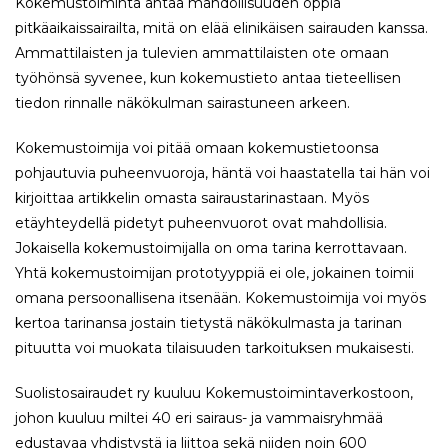
Kokemustoiminta antaa mahdollisuuden oppia
pitkäaikaissairailta, mitä on elää elinikäisen sairauden kanssa.
Ammattilaisten ja tulevien ammattilaisten ote omaan
työhönsä syvenee, kun kokemustieto antaa tieteellisen
tiedon rinnalle näkökulman sairastuneen arkeen.
Kokemustoimija voi pitää omaan kokemustietoonsa
pohjautuvia puheenvuoroja, häntä voi haastatella tai hän voi
kirjoittaa artikkelin omasta sairaustarinastaan. Myös
etäyhteydellä pidetyt puheenvuorot ovat mahdollisia.
Jokaisella kokemustoimijalla on oma tarina kerrottavaan.
Yhtä kokemustoimijan prototyyppiä ei ole, jokainen toimii
omana persoonallisena itsenään. Kokemustoimija voi myös
kertoa tarinansa jostain tietystä näkökulmasta ja tarinan
pituutta voi muokata tilaisuuden tarkoituksen mukaisesti.
Suolistosairaudet ry kuuluu Kokemustoimintaverkostoon,
johon kuuluu miltei 40 eri sairaus- ja vammaisryhmää
edustavaa yhdistystä ja liittoa sekä niiden noin 600