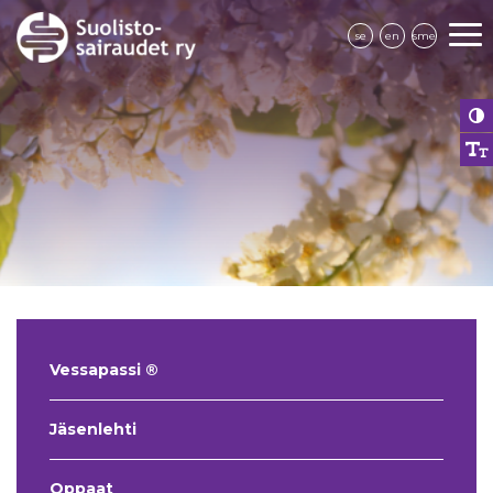
se
en
sme
Vessapassi ®
Jäsenlehti
Oppaat