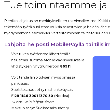
Tue toimintaamme ja l
Pienikin lahjoitus on merkityksellinen toiminnallemme. Kaikki 
tekemään työtä suolistosairauksia sairastavien ja heidän lähei
hyödynnämme esimerkiksi vertaistoiminnan tai tietoisuuden l
Lahjoita helposti MobilePaylla tai tilisiir
Voit tukea työtämme lähettämällä
haluamasi summa MobilePay-sovelluksella
yhdistyksen lyhytnumeroon
86911
.
Voit tehdä lahjoituksen myös omassa
pankissasi:
Suolistosairaudet ry:n rahankeräystili:
FI28 1146 3001 1370 30
(Nordea)
Huom! Vain lahjoitukset!
Maksun saaja: Suolistosairaudet ry