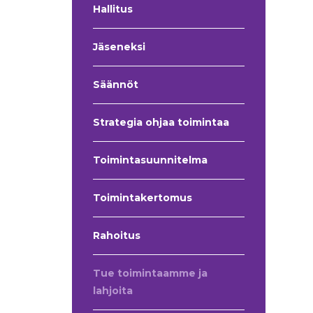
Hallitus
Jäseneksi
Säännöt
Strategia ohjaa toimintaa
Toimintasuunnitelma
Toimintakertomus
Rahoitus
Tue toimintaamme ja
lahjoita