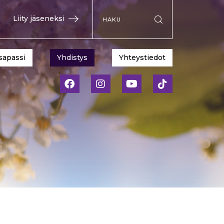
Hae sivustolta
Liity jäseneksi
Suorita haku
sapassi
Yhdistys
Yhteystiedot