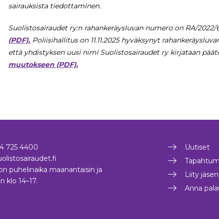
sairauksista tiedottaminen.
Suolistosairaudet ry:n rahankeräysluvan numero on RA/2022/
(PDF).
Poliisihallitus on 11.11.2025 hyväksynyt rahankeräyslu
että yhdistyksen uusi nimi Suolistosairaudet ry kirjataan päät
muutokseen (PDF).
4 725 4400
Uutiset
olistosairaudet.fi
Tapahtum
on puhelinaika maanantaisin ja
Liity jäse
in klo 14–17.
Anna pala