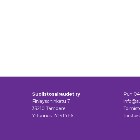
Suolistosairaudet ry
Puh
04
Finlaysoninkatu 7
info@su
33210 Tampere
Toimist
Y-tunnus 1714141-6
torstais