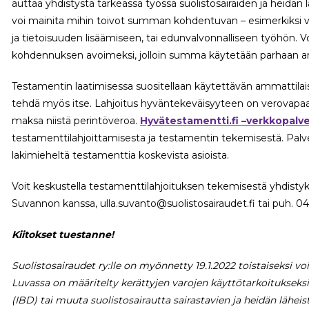
auttaa yhdistystä tärkeässä työssä suolistosairaiden ja heidän
voi mainita mihin toivot summan kohdentuvan – esimerkiksi v
ja tietoisuuden lisäämiseen, tai edunvalvonnalliseen työhön.
kohdennuksen avoimeksi, jolloin summa käytetään parhaan arvi
Testamentin laatimisessa suositellaan käytettävän ammattilai
tehdä myös itse. Lahjoitus hyväntekeväisyyteen on verovapaata 
maksa niistä perintöveroa.
Hyvätestamentti.fi –verkkopalv
testamenttilahjoittamisesta ja testamentin tekemisestä. Palv
lakimieheltä testamenttia koskevista asioista.
Voit keskustella testamenttilahjoituksen tekemisestä yhdistyk
Suvannon kanssa, ulla.suvanto@suolistosairaudet.fi tai puh. 0
Kiitokset tuestanne!
Suolistosairaudet ry:lle on myönnetty 19.1.2022 toistaiseksi v
Luvassa on määritelty kerättyjen varojen käyttötarkoitukseksi 
(IBD) tai muuta suolistosairautta sairastavien ja heidän läheis