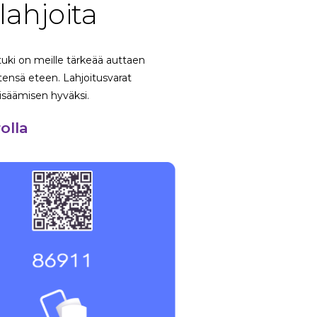
ahjoita
tuki on meille tärkeää auttaen
stensä eteen. Lahjoitusvarat
isäämisen hyväksi.
rolla