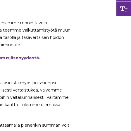
eniämme monin tavoin –
n ja teemme vaikuttamistyötä muun
 tasolla ja tasavertaisen hoidon
iminnalle.
natusjäsenyydestä.
stä asioista myös poismenosi
lisesti vertaistukea, valvomme
oihin valtakunnallisesti. Välitämme
edian kautta – olemme olemassa
nttaamalla pienenkin summan voit