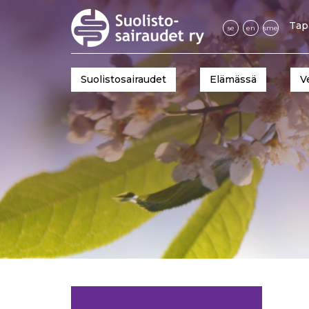
Tap
se
en
sme
Suolistosairaudet
Elämässä
V