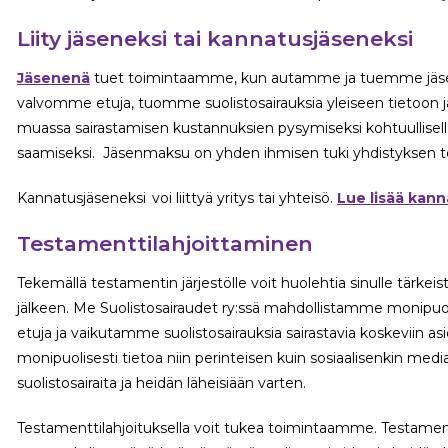
Liity jäseneksi tai kannatusjäseneksi
Jäsenenä
tuet toimintaamme, kun autamme ja tuemme jäs
valvomme etuja, tuomme suolistosairauksia yleiseen tietoo
muassa sairastamisen kustannuksien pysymiseksi kohtuullisella
saamiseksi. Jäsenmaksu on yhden ihmisen tuki yhdistyksen to
Kannatusjäseneksi voi liittyä yritys tai yhteisö.
Lue lisää kan
Testamenttilahjoittaminen
Tekemällä testamentin järjestölle voit huolehtia sinulle tärkei
jälkeen. Me Suolistosairaudet ry:ssä mahdollistamme monipuo
etuja ja vaikutamme suolistosairauksia sairastavia koskeviin asi
monipuolisesti tietoa niin perinteisen kuin sosiaalisenkin m
suolistosairaita ja heidän läheisiään varten.
Testamenttilahjoituksella voit tukea toimintaamme. Testame