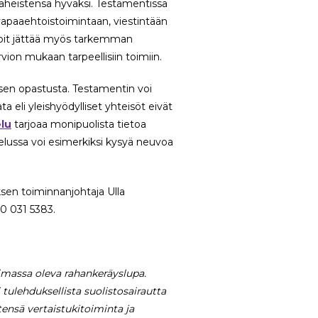
 läheistensä hyväksi. Testamentissa
apaaehtoistoimintaan, viestintään
 Voit jättää myös tarkemman
on mukaan tarpeellisiin toimiin.
sen opastusta. Testamentin voi
eli yleishyödylliset yhteisöt eivät
elu
tarjoaa monipuolista tietoa
elussa voi esimerkiksi kysyä neuvoa
sen toiminnanjohtaja Ulla
40 031 5383.
oimassa oleva rahankeräyslupa.
tulehduksellista suolistosairautta
tensä vertaistukitoiminta ja