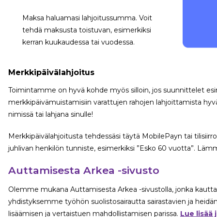
Maksa haluamasi lahjoitussumma. Voit
tehdä maksusta toistuvan, esimerkiksi
kerran kuukaudessa tai vuodessa.
Merkkipäivälahjoitus
Toimintamme on hyvä kohde myös silloin, jos suunnittelet esime
merkkipäivämuistamisiin varattujen rahojen lahjoittamista hyv
nimissä tai lahjana sinulle!
Merkkipäivälahjoitusta tehdessäsi täytä MobilePayn tai tilisiir
juhlivan henkilön tunniste, esimerkiksi ”Esko 60 vuotta”. Lämmi
Auttamisesta Arkea -sivusto
Olemme mukana Auttamisesta Arkea -sivustolla, jonka kautta 
yhdistyksemme työhön suolistosairautta sairastavien ja heidä
lisäämisen ja vertaistuen mahdollistamisen parissa.
Lue lisää 