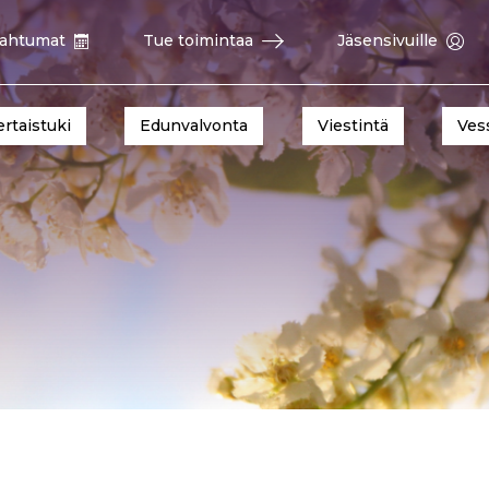
ahtumat
Tue toimintaa
Jäsensivuille
ertaistuki
Edunvalvonta
Viestintä
Ves