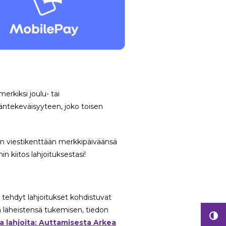
rkiksi joulu- tai
äntekeväisyyteen, joko toisen
ron viestikenttään merkkipäiväänsä
n kiitos lahjoituksestasi!
tehdyt lahjoitukset kohdistuvat
n läheistensä tukemisen, tiedon
ja lahjoita: Auttamisesta Arkea