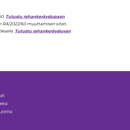
60.
Tutustu rahankeräyslupaan
van RA/2022/60 muuttamisen siten,
ökselle.
Tutustu rahankeräysluvan
at
neksi
utetta