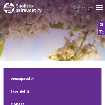
se
en
sme
Vessapassi ®
Jäsenlehti
Oppaat