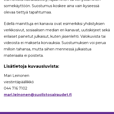
somekäyttöön. Suostumus koskee aina vain kyseessä
olevaa tiettyä tapahtumaa.
Edellä mainittuja eri kanavia ovat esimerkiksi yhdistyksen
verkkosivut, sosiaalisen median eri kanavat, uutiskirjeet sekä
erilaiset painetut julkaisut, kuten jäsenlehti. Valokuvista tai
videoista ei makseta korvauksia. Suostumuksen voi perua
milloin tahansa, mutta siihen mennessä julkaistua
materiaalia ei poisteta.
Lisätietoja kuvausluvista:
Mari Leinonen
viestintäpäällikkö
044 716 7102
mari.leinonen@suolistosairaudet.fi