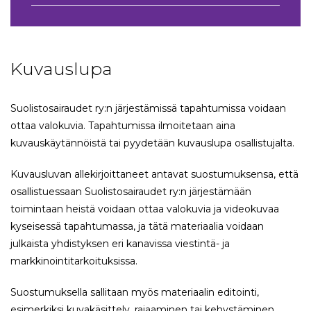
Kuvauslupa
Suolistosairaudet ry:n järjestämissä tapahtumissa voidaan
ottaa valokuvia. Tapahtumissa ilmoitetaan aina
kuvauskäytännöistä tai pyydetään kuvauslupa osallistujalta.
Kuvausluvan allekirjoittaneet antavat suostumuksensa, että
osallistuessaan Suolistosairaudet ry:n järjestämään
toimintaan heistä voidaan ottaa valokuvia ja videokuvaa
kyseisessä tapahtumassa, ja tätä materiaalia voidaan
julkaista yhdistyksen eri kanavissa viestintä- ja
markkinointitarkoituksissa.
Suostumuksella sallitaan myös materiaalin editointi,
esimerkiksi kuvakäsittely, rajaaminen tai kehystäminen