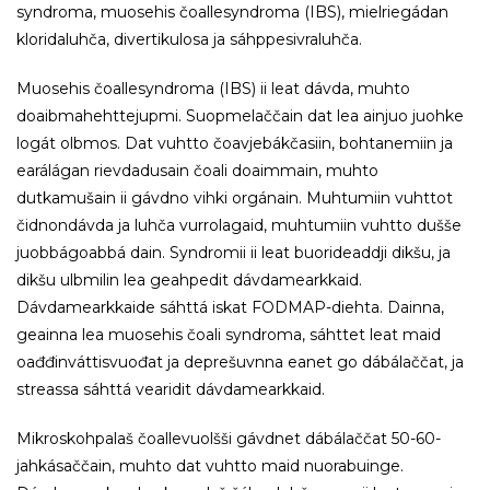
syndroma, muosehis čoallesyndroma (IBS), mielriegádan
kloridaluhča, divertikulosa ja sáhppesivraluhča.
Muosehis čoallesyndroma (IBS) ii leat dávda, muhto
doaibmahehttejupmi. Suopmelaččain dat lea ainjuo juohke
logát olbmos. Dat vuhtto čoavjebákčasiin, bohtanemiin ja
earálágan rievdadusain čoali doaimmain, muhto
dutkamušain ii gávdno vihki orgánain. Muhtumiin vuhttot
čidnondávda ja luhča vurrolagaid, muhtumiin vuhtto dušše
juobbágoabbá dain. Syndromii ii leat buorideaddji dikšu, ja
dikšu ulbmilin lea geahpedit dávdamearkkaid.
Dávdamearkkaide sáhttá iskat FODMAP-diehta. Dainna,
geainna lea muosehis čoali syndroma, sáhttet leat maid
oađđinváttisvuođat ja deprešuvnna eanet go dábálaččat, ja
streassa sáhttá vearidit dávdamearkkaid.
Mikroskohpalaš čoallevuolšši gávdnet dábálaččat 50-60-
jahkásaččain, muhto dat vuhtto maid nuorabuinge.