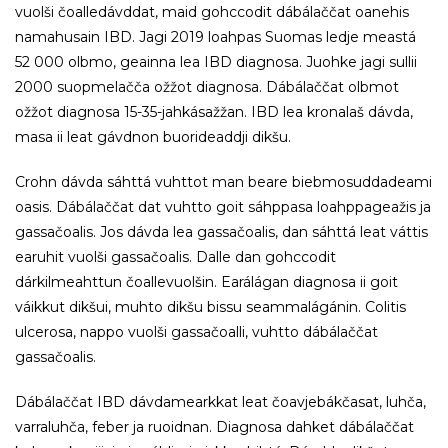
vuolši čoalledávddat, maid gohccodit dábálaččat oanehis
namahusain IBD. Jagi 2019 loahpas Suomas ledje meastá
52 000 olbmo, geainna lea IBD diagnosa. Juohke jagi sullii
2000 suopmelačča ožžot diagnosa. Dábálaččat olbmot
ožžot diagnosa 15-35-jahkásažžan. IBD lea kronalaš dávda,
masa ii leat gávdnon buorideaddji dikšu.
Crohn dávda sáhttá vuhttot man beare biebmosuddadeami
oasis. Dábálaččat dat vuhtto goit sáhppasa loahppageažis ja
gassačoalis. Jos dávda lea gassačoalis, dan sáhttá leat váttis
earuhit vuolši gassačoalis. Dalle dan gohccodit
dárkilmeahttun čoallevuolšin. Earálágan diagnosa ii goit
váikkut dikšui, muhto dikšu bissu seammalágánin. Colitis
ulcerosa, nappo vuolši gassačoalli, vuhtto dábálaččat
gassačoalis.
Dábálaččat IBD dávdamearkkat leat čoavjebákčasat, luhča,
varraluhča, feber ja ruoidnan. Diagnosa dahket dábálaččat