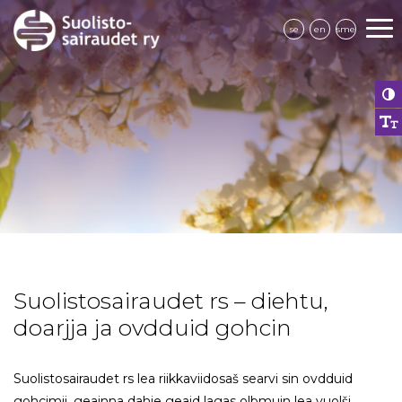
se
en
sme
Suolistosairaudet rs – diehtu,
doarjja ja ovdduid gohcin
Suolistosairaudet rs lea riikkaviidosaš searvi sin ovdduid
gohcimii, geainna dahje geaid lagas olbmuin lea vuolši