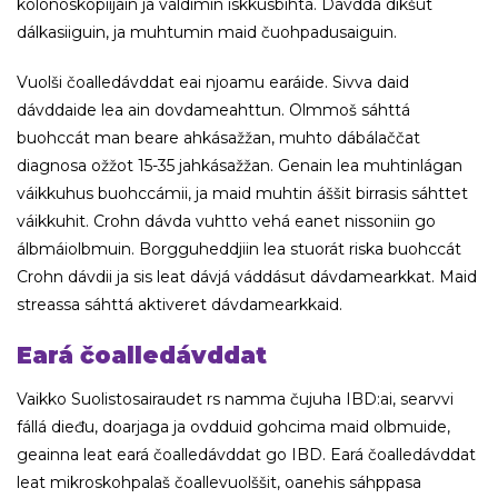
kolonoskopiijain ja váldimin iskkusbihtá. Dávdda dikšut
dálkasiiguin, ja muhtumin maid čuohpadusaiguin.
Vuolši čoalledávddat eai njoamu earáide. Sivva daid
dávddaide lea ain dovdameahttun. Olmmoš sáhttá
buohccát man beare ahkásažžan, muhto dábálaččat
diagnosa ožžot 15-35 jahkásažžan. Genain lea muhtinlágan
váikkuhus buohccámii, ja maid muhtin áššit birrasis sáhttet
váikkuhit. Crohn dávda vuhtto vehá eanet nissoniin go
álbmáiolbmuin. Borgguheddjiin lea stuorát riska buohccát
Crohn dávdii ja sis leat dávjá váddásut dávdamearkkat. Maid
streassa sáhttá aktiveret dávdamearkkaid.
Eará čoalledávddat
Vaikko Suolistosairaudet rs namma čujuha IBD:ai, searvvi
fállá dieđu, doarjaga ja ovdduid gohcima maid olbmuide,
geainna leat eará čoalledávddat go IBD. Eará čoalledávddat
leat mikroskohpalaš čoallevuolššit, oanehis sáhppasa