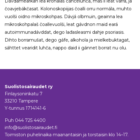
Dávdamearkan lea kronalaš čáhceluhča, mas ii leat varra, ja
čoavjebákčasat. Kolonoskopiijas čoalli orru normála, muhto
vuolši oidno mikroskohpas. Dávjá olbmuin, geainna lea
mikroskohpalaš čoallevuolši, leat gávdnon maid eará
autoimmunadávddat, dego lađasleasmi dahje psoriasis.
Dihto borramušat, dego gáfe, alkohola ja mielkebuktagat,
sáhttet vearidit luhča, nappo daid ii gánnet borrat nu olu.
Suolistosairaudet ry
Finlaysoninkatu 7
33210 Tampere
Y-tunnus 1714141-6
Puh
044 725 4400
info@suolistosairaudet.fi
Toimiston puhelinaika maanantaisin ja torstaisin klo 14–17.