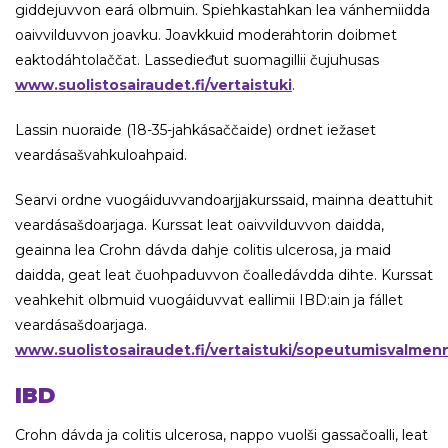
giddejuvvon eará olbmuin. Spiehkastahkan lea vánhemiidda
oaivvilduvvon joavku. Joavkkuid moderahtorin doibmet
eaktodáhtolaččat. Lassedieđut suomagillii čujuhusas
www.suolistosairaudet.fi/vertaistuki
.
Lassin nuoraide (18-35-jahkásaččaide) ordnet iežaset
veardásašvahkuloahpaid.
Searvi ordne vuogáiduvvandoarjjakurssaid, mainna deattuhit
veardásašdoarjaga. Kurssat leat oaivvilduvvon daidda,
geainna lea Crohn dávda dahje colitis ulcerosa, ja maid
daidda, geat leat čuohpaduvvon čoalledávdda dihte. Kurssat
veahkehit olbmuid vuogáiduvvat eallimii IBD:ain ja fállet
veardásašdoarjaga.
www.suolistosairaudet.fi/vertaistuki/sopeutumisvalmen
IBD
Crohn dávda ja colitis ulcerosa, nappo vuolši gassačoalli, leat