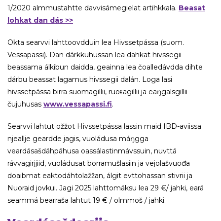
1/2020 almmustahtte davvisámegielat artihkkala.
Beasat
lohkat dan dás >>
Okta searvvi lahttoovdduin lea Hivssetpássa (suom.
Vessapassi). Dan dárkkuhussan lea dahkat hivssegii
beassama álkibun daidda, geainna lea čoalledávdda dihte
dárbu beassat lagamus hivssegii dalán. Loga lasi
hivssetpássa birra suomagillii, ruoŧagillii ja eaŋgalsgillii
čujuhusas
www.vessapassi.fi
.
Searvvi lahtut ožžot Hivssetpássa lassin maid IBD-aviissa
njeallje geardde jagis, vuoládusa máŋgga
veardásašdáhpáhusa oassálastinmávssuin, nuvttá
rávvagirjjiid, vuoládusat borramušlasiin ja vejolašvuođa
doaibmat eaktodáhtolažžan, álgit evttohassan stivrii ja
Nuoraid jovkui. Jagi 2025 lahttomáksu lea 29 €/ jahki, eará
seammá bearraša lahtut 19 € / olmmoš / jahki.