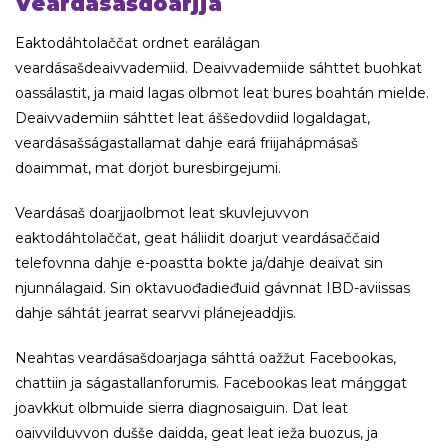
Veardásašdoarjja
Eaktodáhtolaččat ordnet earálágan
veardásašdeaivvademiid. Deaivvademiide sáhttet buohkat
oassálastit, ja maid lagas olbmot leat bures boahtán mielde.
Deaivvademiin sáhttet leat áššedovdiid logaldagat,
veardásašságastallamat dahje eará friijahápmásaš
doaimmat, mat dorjot buresbirgejumi.
Veardásaš doarjjaolbmot leat skuvlejuvvon
eaktodáhtolaččat, geat háliidit doarjut veardásaččaid
telefovnna dahje e-poastta bokte ja/dahje deaivat sin
njunnálagaid. Sin oktavuođadieđuid gávnnat IBD-aviissas
dahje sáhtát jearrat searvvi plánejeaddjis.
Neahtas veardásašdoarjaga sáhttá oažžut Facebookas,
chattiin ja ságastallanforumis. Facebookas leat máŋggat
joavkkut olbmuide sierra diagnosaiguin. Dat leat
oaivvilduvvon dušše daidda, geat leat ieža buozus, ja