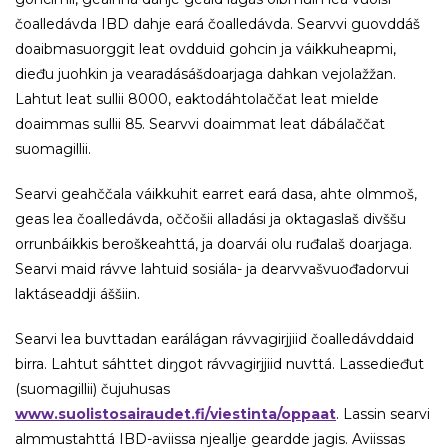
čoalledávda IBD dahje eará čoalledávda. Searvvi guovddáš
doaibmasuorggit leat ovdduid gohcin ja váikkuheapmi,
dieđu juohkin ja vearadásášdoarjaga dahkan vejolažžan.
Lahtut leat sullii 8000, eaktodáhtolaččat leat mielde
doaimmas sullii 85. Searvvi doaimmat leat dábálaččat
suomagillii.
Searvi geahččala váikkuhit earret eará dasa, ahte olmmoš,
geas lea čoalledávda, oččošii alladási ja oktagaslaš divššu
orrunbáikkis beroškeahttá, ja doarvái olu ruđalaš doarjaga.
Searvi maid rávve lahtuid sosiála- ja dearvvašvuođadorvui
laktáseaddji áššiin.
Searvi lea buvttadan earálágan rávvagirjjiid čoalledávddaid
birra. Lahtut sáhttet diŋgot rávvagirjjiid nuvttá. Lassedieđut
(suomagillii) čujuhusas
www.suolistosairaudet.fi/viestinta/oppaat
. Lassin searvi
almmustahttá IBD-aviissa njeallje geardde jagis. Aviissas