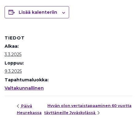
Lisää kalenteriin
TIEDOT
Alkaa:
3.3.2025
Loppuu:
9.3.2025
Tapahtumaluokka:
Valtakunnallinen
Hyvän olon vertaistapaaminen 60 vuotta
Päivä
Heurekassa
täyttäneille Jyväskylässä