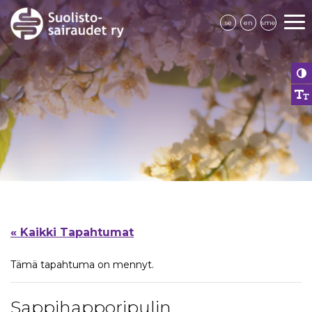
se
en
sme
« Kaikki Tapahtumat
Tämä tapahtuma on mennyt.
Sappihapporipulin