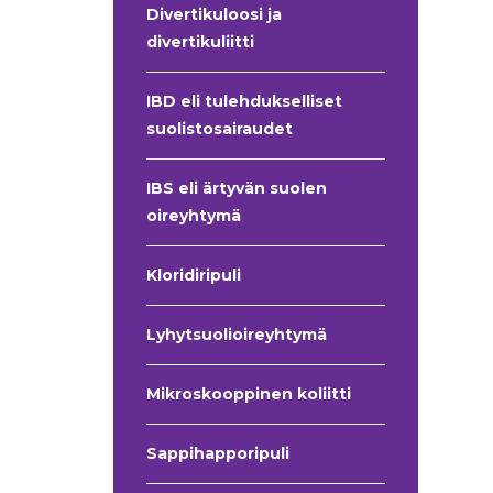
Divertikuloosi ja
divertikuliitti
IBD eli tulehdukselliset
suolistosairaudet
IBS eli ärtyvän suolen
oireyhtymä
Kloridiripuli
Lyhytsuolioireyhtymä
Mikroskooppinen koliitti
Sappihapporipuli