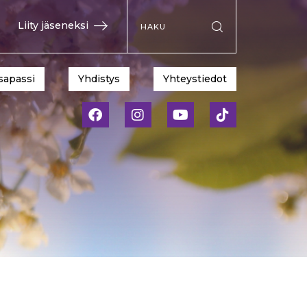
Hae sivustolta
Liity jäseneksi
Suorita haku
sapassi
Yhdistys
Yhteystiedot