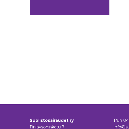
Suolistosairaudet ry
Puh
04
Finlaysoninkatu 7
info@su