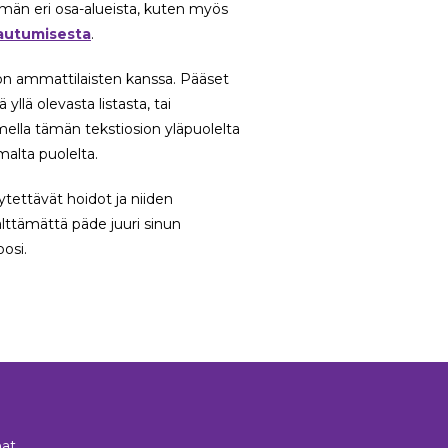
lämän eri osa-alueista, kuten myös
autumisesta
.
on ammattilaisten kanssa. Pääset
lä olevasta listasta, tai
imella tämän tekstiosion yläpuolelta
malta puolelta.
ytettävät hoidot ja niiden
 välttämättä päde juuri sinun
osi.
at