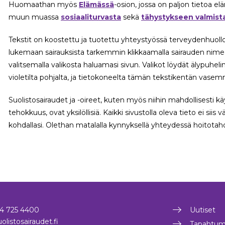
Huomaathan myös
Elämässä
-osion, jossa on paljon tietoa e
muun muassa
sosiaaliturvasta
sekä
tähystykseen valmist
Tekstit on koostettu ja tuotettu yhteystyössä terveydenhuoll
lukemaan sairauksista tarkemmin klikkaamalla sairauden nimeä yl
valitsemalla valikosta haluamasi sivun. Valikot löydät älypuhel
violetilta pohjalta, ja tietokoneelta tämän tekstikentän vasem
Suolistosairaudet ja -oireet, kuten myös niihin mahdollisesti kä
tehokkuus, ovat yksilöllisiä. Kaikki sivustolla oleva tieto ei siis
kohdallasi. Olethan matalalla kynnyksellä yhteydessä hoitotaho
4 725 4400
Uutiset
olistosairaudet.fi
Tapahtum