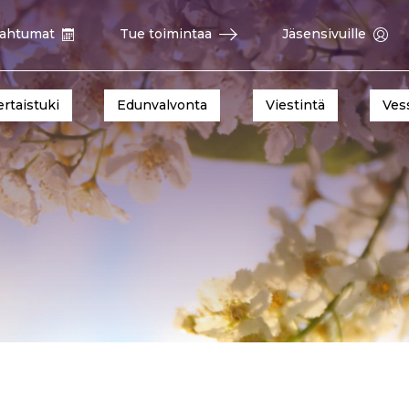
ahtumat
Tue toimintaa
Jäsensivuille
ertaistuki
Edunvalvonta
Viestintä
Ves