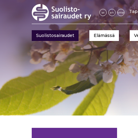
Tap
se
en
sme
Suolistosairaudet
Elämässä
V