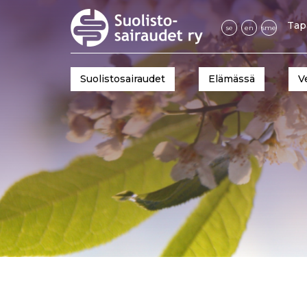
Tap
se
en
sme
Suolistosairaudet
Elämässä
V