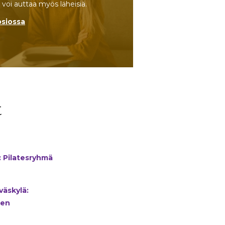
voi auttaa myös läheisiä.
osiossa
t
: Pilatesryhmä
väskylä:
nen