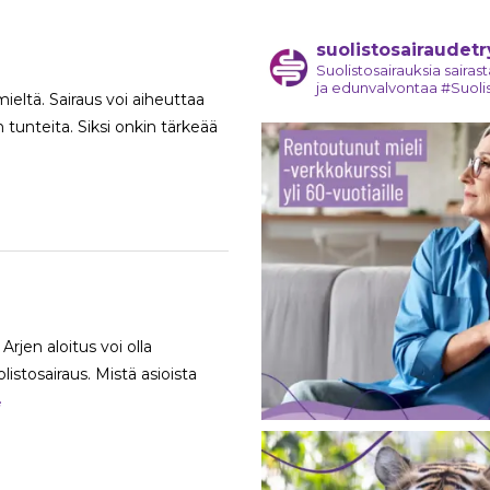
suolistosairaudetr
Suolistosairauksia sairas
ja edunvalvontaa #Suoli
ieltä. Sairaus voi aiheuttaa
tunteita. Siksi onkin tärkeää
Arjen aloitus voi olla
olistosairaus. Mistä asioista
e