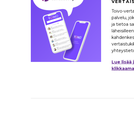
VERTAI
Toivo-verta
palvelu, jo
ja tietoa s
läheisillee
kahdenkes
vertaistuki
yhteystieto
Lue lisää 
klikkaamal