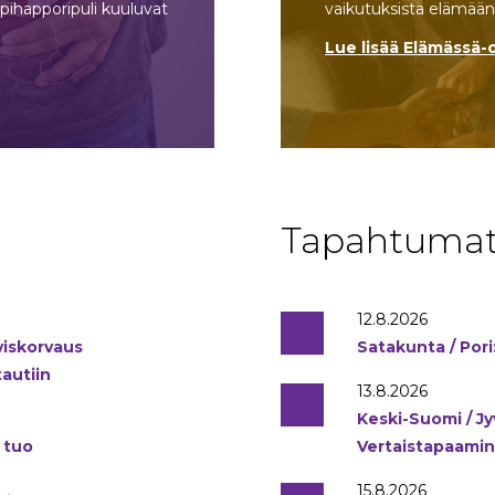
ppihapporipuli kuuluvat
vaikutuksista elämään 
Lue lisää Elämässä-
Tapahtuma
12.8.2026
yiskorvaus
Satakunta / Pori
tautiin
13.8.2026
Keski-Suomi / Jy
 tuo
Vertaistapaami
15.8.2026