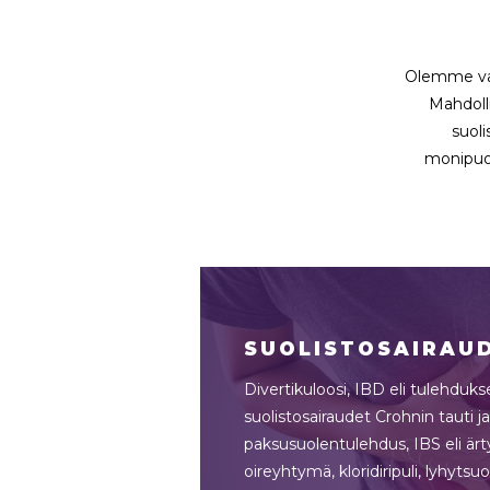
Olemme valt
Mahdoll
suoli
monipuol
SUOLISTOSAIRAU
Divertikuloosi, IBD eli tulehdukse
suolistosairaudet Crohnin tauti j
paksusuolentulehdus, IBS eli är
oireyhtymä, kloridiripuli, lyhytsu