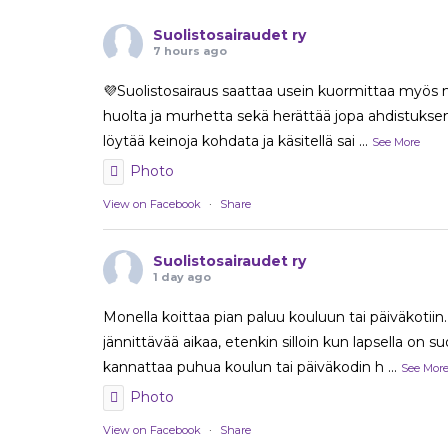
Suolistosairaudet ry
7 hours ago
💜Suolistosairaus saattaa usein kuormittaa myös m
huolta ja murhetta sekä herättää jopa ahdistuksen 
löytää keinoja kohdata ja käsitellä sai
...
See More
Photo
View on Facebook
·
Share
Suolistosairaudet ry
1 day ago
Monella koittaa pian paluu kouluun tai päiväkotiin. 
jännittävää aikaa, etenkin silloin kun lapsella on su
kannattaa puhua koulun tai päiväkodin h
...
See Mor
Photo
View on Facebook
·
Share