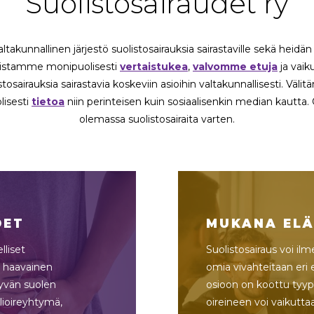
Suolistosairaudet ry
akunnallinen järjestö suolistosairauksia sairastaville sekä heidän l
istamme monipuolisesti
vertaistukea
,
valvomme etuja
ja vai
stosairauksia sairastavia koskeviin asioihin valtakunnallisesti. Väl
isesti
tietoa
niin perinteisen kuin sosiaalisenkin median kautt
olemassa suolistosairaita varten.
DET
MUKANA EL
lliset
Suolistosairaus voi il
a haavainen
omia vivahteitaan eri 
tyvän suolen
osioon on koottu tyypill
olioireyhtymä,
oireineen voi vaikutta