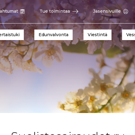
ahtumat
Tue toimintaa
Jäsensivuille
ertaistuki
Edunvalvonta
Viestintä
Ves