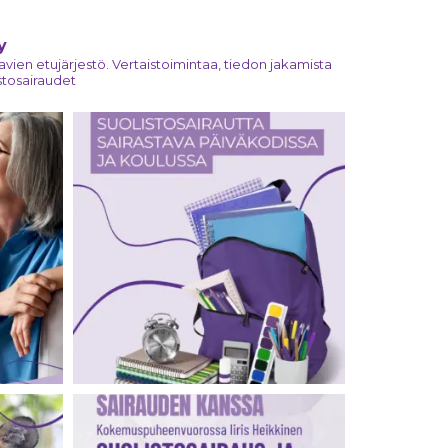
y
tavien etujärjestö. Vertaistoimintaa, tiedon jakamista
stosairaudet