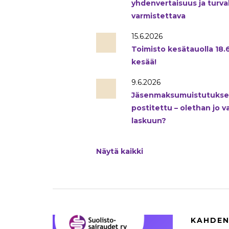
yhdenvertaisuus ja turva
varmistettava
15.6.2026
Toimisto kesätauolla 18.6
kesää!
9.6.2026
Jäsenmaksumuistutukse
postitettu – olethan jo v
laskuun?
Näytä kaikki
KAHDEN