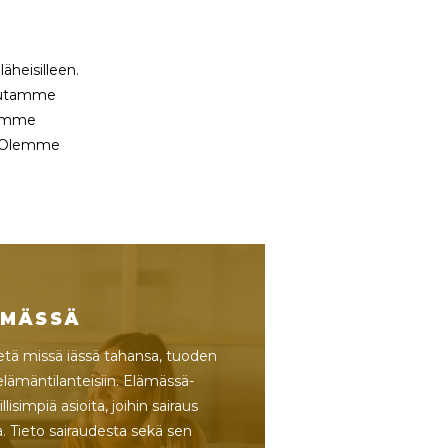
äheisilleen.
kutamme
itämme
a. Olemme
ÄMÄSSÄ
metä missä iässä tahansa, tuoden
elämäntilanteisiin. Elämässä-
isimpiä asioita, joihin sairaus
a. Tieto sairaudesta sekä sen