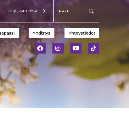
Hae sivustolta
Liity jäseneksi
Suorita haku
sapassi
Yhdistys
Yhteystiedot