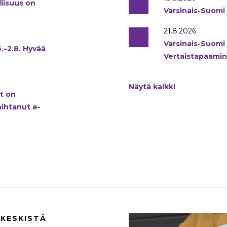
llisuus on
Varsinais-Suomi 
21.8.2026
Varsinais-Suomi 
.–2.8. Hyvää
Vertaistapaami
Näytä kaikki
t on
aihtanut e-
KESKISTÄ