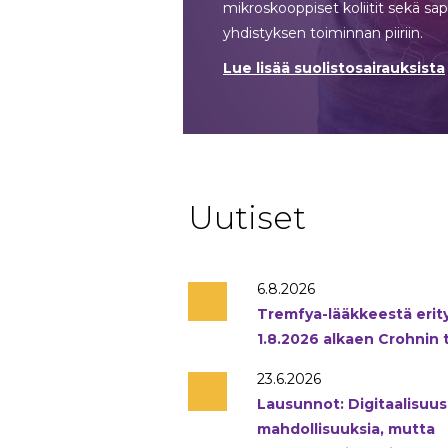
mikroskooppiset koliitit sekä sa
yhdistyksen toiminnan piiriin.
Lue lisää suolistosairauksista
Uutiset
6.8.2026
Tremfya-lääkkeestä erit
1.8.2026 alkaen Crohnin 
23.6.2026
Lausunnot: Digitaalisuus
mahdollisuuksia, mutta