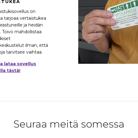
STUKEA
istukisovellus on
ka tarjoaa vertaistukea
airastuneille ja heidän
n. Toivo mahdollistaa
kiset
keskustelut ilman, että
ja tarvitsee vaihtaa.
ja lataa sovellus
la tästä!
Seuraa meitä somessa