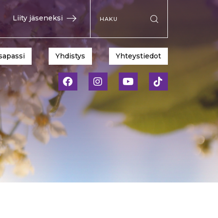
Hae sivustolta
Liity jäseneksi
Suorita haku
sapassi
Yhdistys
Yhteystiedot