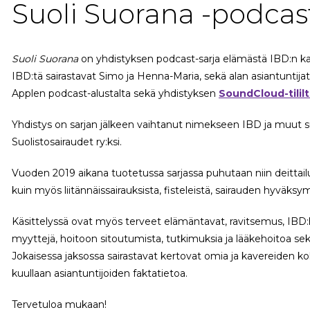
Suoli Suorana -podcas
Suoli Suorana
on yhdistyksen podcast-sarja elämästä IBD:n ka
IBD:tä sairastavat Simo ja Henna-Maria, sekä alan asiantuntijat.
Applen podcast-alustalta sekä yhdistyksen
SoundCloud-tililt
Yhdistys on sarjan jälkeen vaihtanut nimekseen IBD ja muut suo
Suolistosairaudet ry:ksi.
Vuoden 2019 aikana tuotetussa sarjassa puhutaan niin deittailu
kuin myös liitännäissairauksista, fisteleistä, sairauden hyväksymis
Käsittelyssä ovat myös terveet elämäntavat, ravitsemus, IBD:he
myyttejä, hoitoon sitoutumista, tutkimuksia ja lääkehoitoa sek
Jokaisessa jaksossa sairastavat kertovat omia ja kavereiden k
kuullaan asiantuntijoiden faktatietoa.
Tervetuloa mukaan!