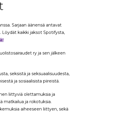
t
nssa. Sarjaan äänensä antavat
 Löydät kaikki jaksot Spotifysta,
ä!
listosairaudet ry ja sen jälkeen
sta, seksistä ja seksuaalisuudesta,
estä ja sosiaalisista piireistä.
n liittyviä olettamuksia ja
ä matkailua ja rokotuksia.
okemuksia aiheeseen liittyen, sekä