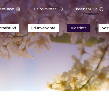
ahtumat
Tue toimintaa
Jäsensivuille
ertaistuki
Edunvalvonta
Viestintä
Ves