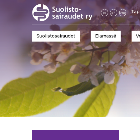
Tap
se
en
sme
Suolistosairaudet
Elämässä
V