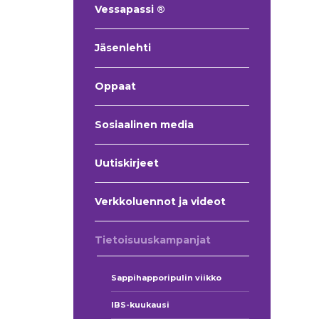
Vessapassi ®
Jäsenlehti
Oppaat
Sosiaalinen media
Uutiskirjeet
Verkkoluennot ja videot
Tietoisuuskampanjat
Sappihapporipulin viikko
IBS-kuukausi