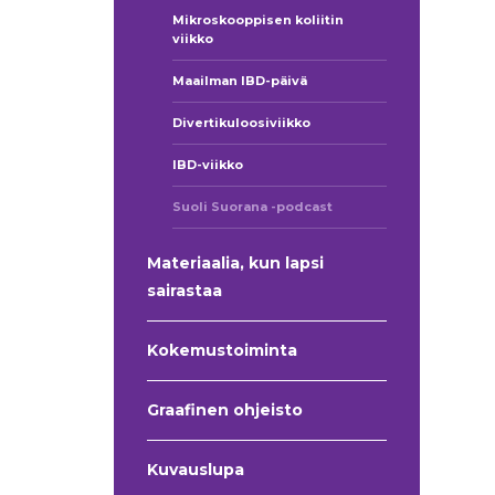
Mikroskooppisen koliitin
viikko
Maailman IBD-päivä
Divertikuloosiviikko
IBD-viikko
Suoli Suorana -podcast
Materiaalia, kun lapsi
sairastaa
Kokemustoiminta
Graafinen ohjeisto
Kuvauslupa