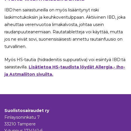
IBD:hen sairastuneilla on myös lisääntynyt riski
laskimotukoksiin ja keuhkoveritulppaan. Aktiivinen IBD, joka
aiheuttaa verenvuotoa limakalvosta, johtaa usein
raudanpuuteanemiaan. Rautatabletteja voi käyttää, mutta
jos ne eivät sovi, suonensisäisesti annettu rautainfuusio on
turvallinen.
Myös HS-tautia (hidradenitis suppurativa) voi esiintyä IBD:tä
sairastavilla.
Lisätietoa HS-taudista löydät Allergia,- Iho-
ja Astmaliiton sivuilta.
Suolistosairaudet ry
Finlaysoninkatu 7
33210 Tampere
Y-tunnus 1714141-6