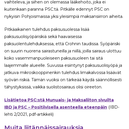
vaihteleva, ja siihen on olemassa lääkehoito, joka ei
kuitenkaan paranna PSC:tä. Pitkälle edennyt PSC on
nykyisin Pohjoismaissa yksi yleisimpiä maksansiirron aiheita.
Pitkäaikainen tulehdus paksusuolessa lisää
paksusuolisyöpäriskiä sekä haavaisessa
paksuolentulehduksessa, että Crohnin taudissa. Syöpäriski
on suurin nuorena sairastuneilla ja niillä, joilla sairaus ulottuu
koko vasemmanpuoleiseen paksusuoleen tai sitä
laajemmalle alueelle. Suvussa esiintynyt paksusuolisyöpä ja
jatkuva mikroskooppinenkin tulehdus limakalvossa lisäävät
syövän riskiä. Tämän vuoksi on tärkeää käydä säännöllisesti
tähystyksissä, vaikka suolistosairaus olisi oireeton.
Lisätietoa PSC:stä Munuais- ja Maksaliiton sivuilta
IBD ja PSC – Positiivisella asenteella eteenpäin
(IBD-
lehti 2/2021, pdf-artikkeli)
Muita liitännäissairauksia