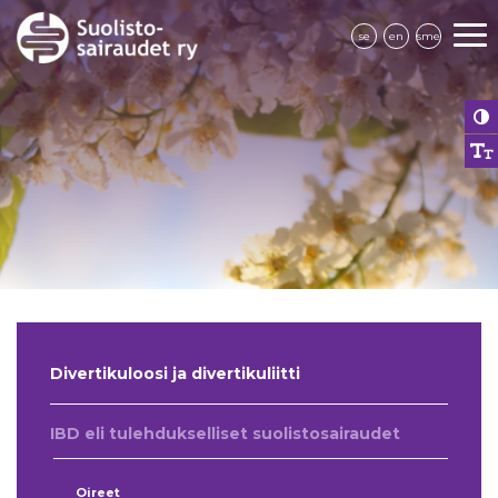
se
en
sme
Divertikuloosi ja divertikuliitti
IBD eli tulehdukselliset suolistosairaudet
Oireet