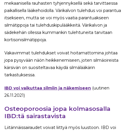
mekaanisella rauhasten tyhjennyksellä sekä tarvittaessa
paikallisella lääkehoidolla. Värikalvon tulehdus voi parantua
itsekseen, mutta se voi myös vaatia parantuakseen
silmätippoja tai tulehduskipulääkkeitä. Värikalvon ja
sädekehän ollessa kummankin tulehtuneita tarvitaan
kortisonisilmätippoja.
Vakavimmat tulehdukset voivat hoitamattomina johtaa
jopa pysyvään näön heikkenemiseen, joten silmäoireista
kärsivän on suositeltavaa käydä silmälääkärin
tarkastuksessa.
IBD voi vaikuttaa silmiin ja näkemiseen
(uutinen
26.11.2021)
Osteoporoosia jopa kolmasosalla
IBD:tä sairastavista
Liitännäissairaudet voivat liittyä myös luustoon. IBD voi