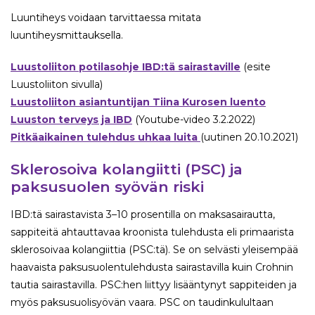
Luuntiheys voidaan tarvittaessa mitata
luuntiheysmittauksella.
Luustoliiton potilasohje IBD:tä sairastaville
(esite
Luustoliiton sivulla)
Luustoliiton asiantuntijan Tiina Kurosen luento
Luuston terveys ja IBD
(Youtube-video 3.2.2022)
Pitkäaikainen tulehdus uhkaa luita
(uutinen 20.10.2021)
Sklerosoiva kolangiitti (PSC) ja
paksusuolen syövän riski
IBD:tä sairastavista 3–10 prosentilla on maksasairautta,
sappiteitä ahtauttavaa kroonista tulehdusta eli primaarista
sklerosoivaa kolangiittia (PSC:tä). Se on selvästi yleisempää
haavaista paksusuolentulehdusta sairastavilla kuin Crohnin
tautia sairastavilla. PSC:hen liittyy lisääntynyt sappiteiden ja
myös paksusuolisyövän vaara. PSC on taudinkulultaan