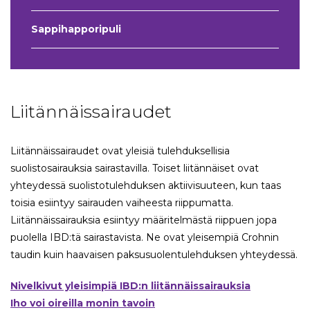
Sappihapporipuli
Liitännäissairaudet
Liitännäissairaudet ovat yleisiä tulehduksellisia
suolistosairauksia sairastavilla. Toiset liitännäiset ovat
yhteydessä suolistotulehduksen aktiivisuuteen, kun taas
toisia esiintyy sairauden vaiheesta riippumatta.
Liitännäissairauksia esiintyy määritelmästä riippuen jopa
puolella IBD:tä sairastavista. Ne ovat yleisempiä Crohnin
taudin kuin haavaisen paksusuolentulehduksen yhteydessä.
Nivelkivut yleisimpiä IBD:n liitännäissairauksia
Iho voi oireilla monin tavoin