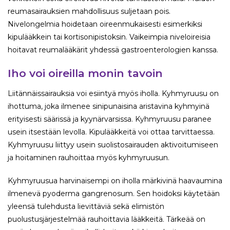
reumasairauksien mahdollisuus suljetaan pois.
Nivelongelmia hoidetaan oireenmukaisesti esimerkiksi
kipulääkkein tai kortisonipistoksin. Vaikeimpia niveloireisia
hoitavat reumalääkärit yhdessä gastroenterologien kanssa.
Iho voi oireilla monin tavoin
Liitännäissairauksia voi esiintyä myös iholla. Kyhmyruusu on
ihottuma, joka ilmenee sinipunaisina aristavina kyhmyinä
erityisesti säärissä ja kyynärvarsissa. Kyhmyruusu paranee
usein itsestään levolla. Kipulääkkeitä voi ottaa tarvittaessa.
Kyhmyruusu liittyy usein suolistosairauden aktivoitumiseen
ja hoitaminen rauhoittaa myös kyhmyruusun.
Kyhmyruusua harvinaisempi on iholla märkivinä haavaumina
ilmenevä pyoderma gangrenosum. Sen hoidoksi käytetään
yleensä tulehdusta lievittäviä sekä elimistön
puolustusjärjestelmää rauhoittavia lääkkeitä. Tärkeää on