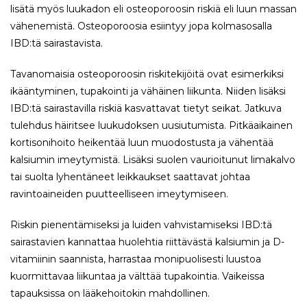
lisätä myös luukadon eli osteoporoosin riskiä eli luun massan
vähenemistä. Osteoporoosia esiintyy jopa kolmasosalla
IBD:tä sairastavista.
Tavanomaisia osteoporoosin riskitekijöitä ovat esimerkiksi
ikääntyminen, tupakointi ja vähäinen liikunta. Niiden lisäksi
IBD:tä sairastavilla riskiä kasvattavat tietyt seikat. Jatkuva
tulehdus häiritsee luukudoksen uusiutumista. Pitkäaikainen
kortisonihoito heikentää luun muodostusta ja vähentää
kalsiumin imeytymistä. Lisäksi suolen vaurioitunut limakalvo
tai suolta lyhentäneet leikkaukset saattavat johtaa
ravintoaineiden puutteelliseen imeytymiseen.
Riskin pienentämiseksi ja luiden vahvistamiseksi IBD:tä
sairastavien kannattaa huolehtia riittävästä kalsiumin ja D-
vitamiinin saannista, harrastaa monipuolisesti luustoa
kuormittavaa liikuntaa ja välttää tupakointia. Vaikeissa
tapauksissa on lääkehoitokin mahdollinen.