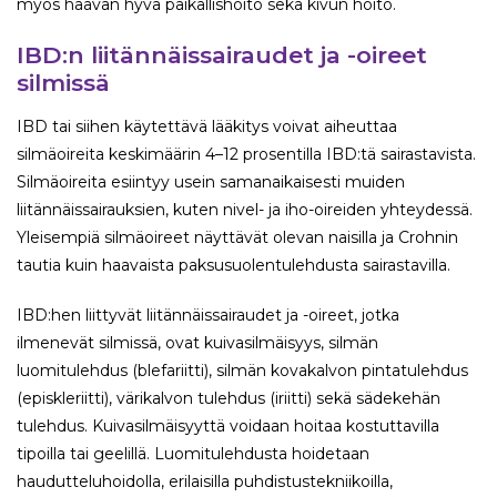
myös haavan hyvä paikallishoito sekä kivun hoito.
IBD:n liitännäissairaudet ja -oireet
silmissä
IBD tai siihen käytettävä lääkitys voivat aiheuttaa
silmäoireita keskimäärin 4–12 prosentilla IBD:tä sairastavista.
Silmäoireita esiintyy usein samanaikaisesti muiden
liitännäissairauksien, kuten nivel- ja iho-oireiden yhteydessä.
Yleisempiä silmäoireet näyttävät olevan naisilla ja Crohnin
tautia kuin haavaista paksusuolentulehdusta sairastavilla.
IBD:hen liittyvät liitännäissairaudet ja -oireet, jotka
ilmenevät silmissä, ovat kuivasilmäisyys, silmän
luomitulehdus (blefariitti), silmän kovakalvon pintatulehdus
(episkleriitti), värikalvon tulehdus (iriitti) sekä sädekehän
tulehdus. Kuivasilmäisyyttä voidaan hoitaa kostuttavilla
tipoilla tai geelillä. Luomitulehdusta hoidetaan
haudutteluhoidolla, erilaisilla puhdistustekniikoilla,