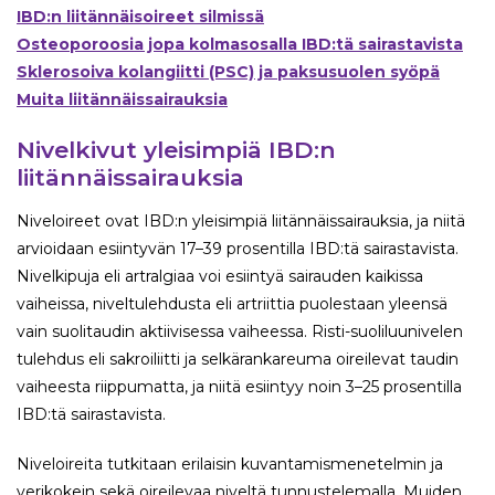
IBD:n liitännäisoireet silmissä
Osteoporoosia jopa kolmasosalla IBD:tä sairastavista
Sklerosoiva kolangiitti (PSC) ja paksusuolen syöpä
Muita liitännäissairauksia
Nivelkivut yleisimpiä IBD:n
liitännäissairauksia
Niveloireet ovat IBD:n yleisimpiä liitännäissairauksia, ja niitä
arvioidaan esiintyvän 17–39 prosentilla IBD:tä sairastavista.
Nivelkipuja eli artralgiaa voi esiintyä sairauden kaikissa
vaiheissa, niveltulehdusta eli artriittia puolestaan yleensä
vain suolitaudin aktiivisessa vaiheessa. Risti-suoliluunivelen
tulehdus eli sakroiliitti ja selkärankareuma oireilevat taudin
vaiheesta riippumatta, ja niitä esiintyy noin 3–25 prosentilla
IBD:tä sairastavista.
Niveloireita tutkitaan erilaisin kuvantamismenetelmin ja
verikokein sekä oireilevaa niveltä tunnustelemalla. Muiden