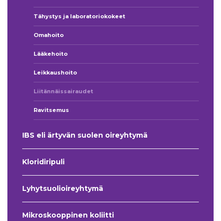
Tähystys ja laboratoriokokeet
Omahoito
Lääkehoito
Leikkaushoito
Liitännäissairaudet
Ravitsemus
IBS eli ärtyvän suolen oireyhtymä
Kloridiripuli
Lyhytsuolioireyhtymä
Mikroskooppinen koliitti