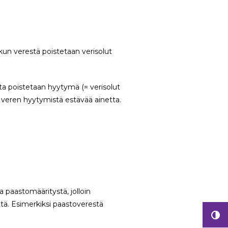
kun verestä poistetaan verisolut
esta poistetaan hyytymä (= verisolut
e veren hyytymistä estävää ainetta.
a paastomääritystä, jolloin
tä. Esimerkiksi paastoverestä