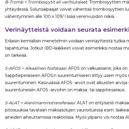
B-Tromb = Trombosyytit eli verihiutaleet
. Trombosyyttien mä
yhteydessä. Solunsalpaajat voivat vähentää trombosyyttien 
vähentyminen alle 100 x 109/ l lisää verenvuodon riskiä.
Verinäytteistä voidaan seurata esimerk
Erilaisin kemiallisin menetelmin voidaan verinäytteistä tutkia 
tapahtumia. Jotkut IBD-lääkkeet voivat esimerkiksi nostaa maks
on tärkeää.
S-AFOS = Alkaalinen fosfataasi
. AFOS on valkuaisaine, joka on 
Sappitieperäiseen AFOS:n suurentumiseen liittyy usein myös
suurentuminen. Kasvuiässä AFOS -arvot ovat aikuisten arvoja s
suurentuneisiin AFOS -arvoihin on maksa- tai sappitiesairaus.
S-ALAT = Alaniiniaminotransferaasi
. ALAT on erityisesti maksa
pitoisuuksia tavataan maksasolujen vaurioituessa esim. lääkea
aineiden aiheuttamissa reaktioissa. Myös ylipaino voi nostaa 