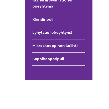
IBS eli ärtyvän suolen
oireyhtymä
Kloridiripuli
Lyhytsuolioireyhtymä
Mikroskooppinen koliitti
Sappihapporipuli