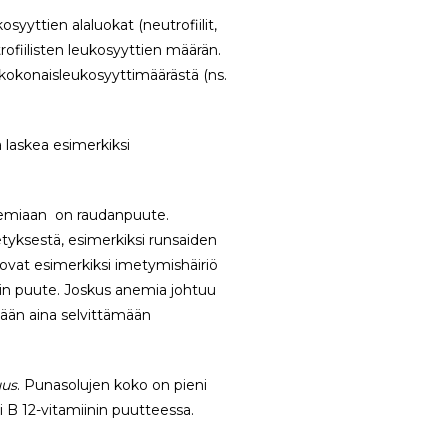
osyyttien alaluokat (neutrofiilit,
utrofiilisten leukosyyttien määrän.
kokonaisleukosyyttimäärästä (ns.
 laskea esimerkiksi
anemiaan on raudanpuute.
yksestä, esimerkiksi runsaiden
ovat esimerkiksi imetymishäiriö
aatin puute. Joskus anemia johtuu
tään aina selvittämään
uus
. Punasolujen koko on pieni
B 12-vitamiinin puutteessa.