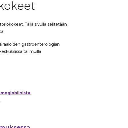
okokeet
iokokeet. Tällä sivulla selitetään
tä.
sairaaloiden gastroenterologian
eyskeskuksissa tai muilla
emoglobiinista
imuksessa