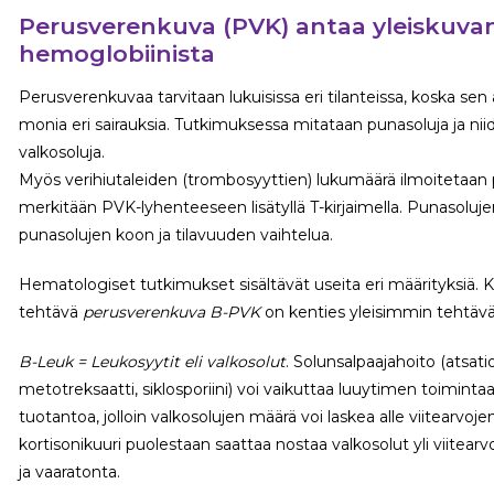
Perusverenkuva (PVK) antaa yleiskuvan 
hemoglobiinista
Perusverenkuvaa tarvitaan lukuisissa eri tilanteissa, koska sen
monia eri sairauksia. Tutkimuksessa mitataan punasoluja ja ni
valkosoluja.
Myös verihiutaleiden (trombosyyttien) lukumäärä ilmoitetaan
merkitään PVK-lyhenteeseen lisätyllä T-kirjaimella. Punasol
punasolujen koon ja tilavuuden vaihtelua.
Hematologiset tutkimukset sisältävät useita eri määrityksiä.
tehtävä
perusverenkuva B-PVK
on kenties yleisimmin tehtävä
B-Leuk = Leukosyytit eli valkosolut
. Solunsalpaajahoito (atsatio
metotreksaatti, siklosporiini) voi vaikuttaa luuytimen toimintaa
tuotantoa, jolloin valkosolujen määrä voi laskea alle viitearvoje
kortisonikuuri puolestaan saattaa nostaa valkosolut yli viitearv
ja vaaratonta.