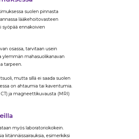
kimuksessa suolen pinnasta
rannassa lääkehoitovasteen
ti syöpää ennakoivien
van osassa, tarvitaan usein
opia ylemmän mahasuolikanavan
la tarpeen.
uoli, mutta sillä ei saada suolen
olessa on ahtaumia tai kaventumia.
 CT) ja magneettikuvausta (MRI)
illa
rataan myös laboratoriokokein.
 liitännäissairauksia, esimerkiksi