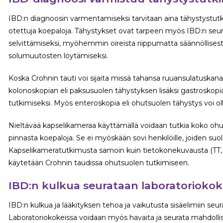
IBD:n diagnoosin varmentamiseksi tarvitaan aina tähystystut
otettuja koepaloja. Tähystykset ovat tarpeen myös IBD:n seu
selvittämiseksi, myöhemmin oireista riippumatta säännöllises
solumuutosten löytämiseksi.
Koska Crohnin tauti voi sijaita missä tahansa ruuansulatuskana
kolonoskopian eli paksusuolen tähystyksen lisäksi gastrosk
tutkimiseksi. Myös enteroskopia eli ohutsuolen tähystys voi ol
Nieltävää kapselikameraa käyttämällä voidaan tutkia koko ohuts
pinnasta koepaloja. Se ei myöskään sovi henkilöille, joiden su
Kapselikameratutkimusta samoin kuin tietokonekuvausta (TT,
käytetään Crohnin taudissa ohutsuolen tutkimiseen.
IBD:n kulkua seurataan laboratoriokoke
IBD:n kulkua ja lääkityksen tehoa ja vaikutusta sisäelimiin seu
Laboratoriokokeissa voidaan myös havaita ja seurata mahdollisia