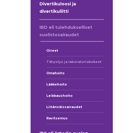
Divertikuloosi ja
divertikuliitti
IBD eli tulehdukselliset
suolistosairaudet
Oireet
Tähystys ja laboratoriokokeet
Omahoito
Lääkehoito
Leikkaushoito
Liitännäissairaudet
Ravitsemus