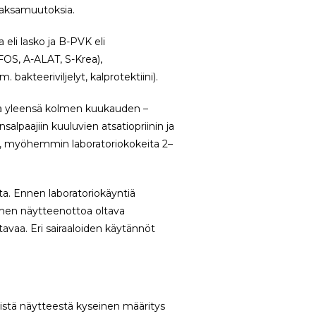
 maksamuutoksia.
eli lasko ja B-PVK eli
FOS, A-ALAT, S-Krea),
 bakteeriviljelyt, kalprotektiini).
sa yleensä kolmen kuukauden –
alpaajiin kuuluvien atsatiopriinin ja
taa, myöhemmin laboratoriokokeita 2–
a. Ennen laboratoriokäyntiä
nnen näytteenottoa oltava
tavaa. Eri sairaaloiden käytännöt
mistä näytteestä kyseinen määritys