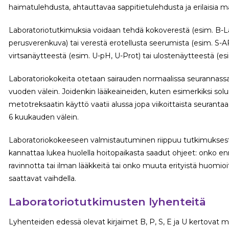
haimatulehdusta, ahtauttavaa sappitietulehdusta ja erilaisia
Laboratoriotutkimuksia voidaan tehdä kokoverestä (esim. B-La 
perusverenkuva) tai verestä erotellusta seerumista (esim. S-A
virtsanäytteestä (esim. U-pH, U-Prot) tai ulostenäytteestä (esim.
Laboratoriokokeita otetaan sairauden normaalissa seurannas
vuoden välein. Joidenkin lääkeaineiden, kuten esimerkiksi soluns
metotreksaatin käyttö vaatii alussa jopa viikoittaista seuran
6 kuukauden välein.
Laboratoriokokeeseen valmistautuminen riippuu tutkimuksest
kannattaa lukea huolella hoitopaikasta saadut ohjeet: onko e
ravinnotta tai ilman lääkkeitä tai onko muuta erityistä huomioi
saattavat vaihdella.
Laboratoriotutkimusten lyhenteitä
Lyhenteiden edessä olevat kirjaimet B, P, S, E ja U kertovat 