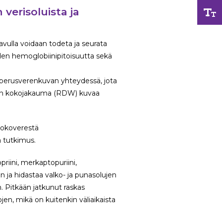
verisoluista ja
 avulla voidaan todeta ja seurata
iden hemoglobiinipitoisuutta sekä
 perusverenkuvan yhteydessä, jota
ujen kokojakauma (RDW) kuvaa
 Kokoverestä
 tutkimus.
priini, merkaptopuriini,
n ja hidastaa valko- ja punasolujen
n. Pitkään jatkunut raskas
ojen, mikä on kuitenkin väliaikaista