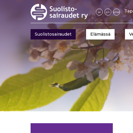
Tap
se
en
sme
Suolistosairaudet
Elämässä
V