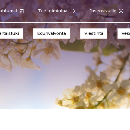
ahtumat
Tue toimintaa
Jäsensivuille
ertaistuki
Edunvalvonta
Viestintä
Ves