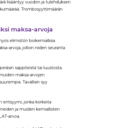
ärä lisääntyy vuodon ja tulehduksen
lukumäärää. Trombosyyttimäärän
iksi maksa-arvoja
myös elimistön biokemiallisia
a-arvoja, jolloin niiden seuranta
peräsin sappiteistä tai luustosta.
 muiden maksa-arvojen
uurempia. Tavallisin syy
n entsyymi, jonka korkeita
ineiden ja muiden kemiallisten
ALAT-arvoa.