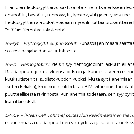
Liian pieni leukosyyttiarvo saattaa olla aihe tutkia erikseen leuk
eosinofiilit, basofiilit, monosyytit, lymfosyytit) ja erityisesti ne
Leukosyyttien alaluokat voidaan myös ilmoittaa prosentteina 
”diffi”=differentaatiolaskenta).
B-Eryt = Erytrosyytit
eli punasolut
. Punasolujen määrä saattaa
solunsalpaajahoidon vaikutuksesta.
B-Hb = Hemoglobiini
. Yleisin syy hemoglobiinin laskuun eli 
Raudanpuute johtuu yleensä pitkään jatkuneesta veren menet
kuukautisten tai suolistovuodon vuoksi. Muita syitä anemiaan 
(kuten keliakia), krooninen tulehdus ja B12- vitamiinin tai fol
puutteellisesta ravinnosta. Kun anemia todetaan, sen syy pyri
lisätutkimuksilla.
E-MCV = (Mean Cell Volume) punasolun keskimääräinen tilav
muun muassa raudanpuutteen yhteydessä ja suuri esimerkiksi 