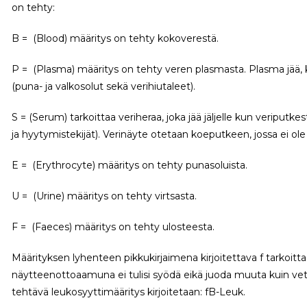
on tehty:
B = (Blood) määritys on tehty kokoverestä.
P = (Plasma) määritys on tehty veren plasmasta. Plasma jää, 
(puna- ja valkosolut sekä verihiutaleet).
S = (Serum) tarkoittaa veriheraa, joka jää jäljelle kun veriputk
ja hyytymistekijät). Verinäyte otetaan koeputkeen, jossa ei ol
E = (Erythrocyte) määritys on tehty punasoluista.
U = (Urine) määritys on tehty virtsasta.
F = (Faeces) määritys on tehty ulosteesta.
Määrityksen lyhenteen pikkukirjaimena kirjoitettava f tarkoitta
näytteenottoaamuna ei tulisi syödä eikä juoda muuta kuin vet
tehtävä leukosyyttimääritys kirjoitetaan: fB-Leuk.