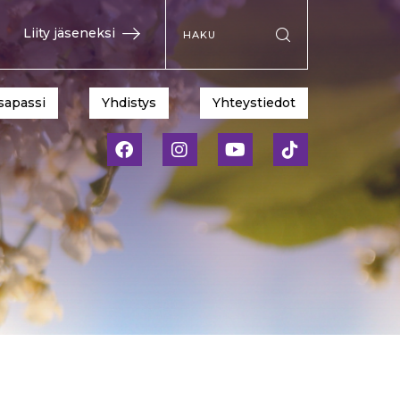
Hae sivustolta
Liity jäseneksi
Suorita haku
sapassi
Yhdistys
Yhteystiedot