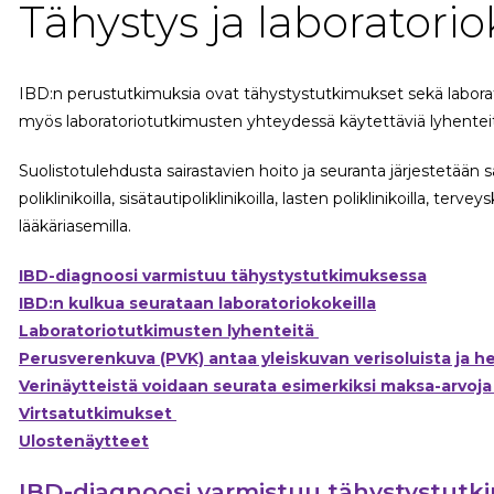
Tähystys ja laboratori
IBD:n perustutkimuksia ovat tähystystutkimukset sekä laborator
myös laboratoriotutkimusten yhteydessä käytettäviä lyhentei
Suolistotulehdusta sairastavien hoito ja seuranta järjestetään 
poliklinikoilla, sisätautipoliklinikoilla, lasten poliklinikoilla, terv
lääkäriasemilla.
IBD-diagnoosi varmistuu tähystystutkimuksessa
IBD:n kulkua seurataan laboratoriokokeilla
Laboratoriotutkimusten lyhenteitä
Perusverenkuva (PVK) antaa yleiskuvan verisoluista ja h
Verinäytteistä voidaan seurata esimerkiksi maksa-arvoja
Virtsatutkimukset
Ulostenäytteet
IBD-diagnoosi varmistuu tähystystutk