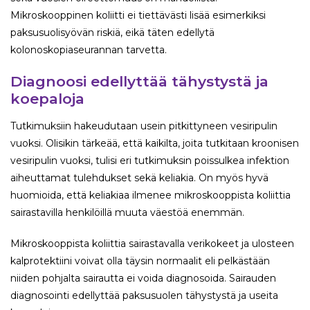
Mikroskooppinen koliitti ei tiettävästi lisää esimerkiksi
paksusuolisyövän riskiä, eikä täten edellytä
kolonoskopiaseurannan tarvetta.
Diagnoosi edellyttää tähystystä ja
koepaloja
Tutkimuksiin hakeudutaan usein pitkittyneen vesiripulin
vuoksi. Olisikin tärkeää, että kaikilta, joita tutkitaan kroonisen
vesiripulin vuoksi, tulisi eri tutkimuksin poissulkea infektion
aiheuttamat tulehdukset sekä keliakia. On myös hyvä
huomioida, että keliakiaa ilmenee mikroskooppista koliittia
sairastavilla henkilöillä muuta väestöä enemmän.
Mikroskooppista koliittia sairastavalla verikokeet ja ulosteen
kalprotektiini voivat olla täysin normaalit eli pelkästään
niiden pohjalta sairautta ei voida diagnosoida. Sairauden
diagnosointi edellyttää paksusuolen tähystystä ja useita