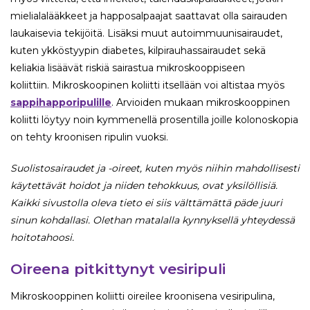
mielialalääkkeet ja happosalpaajat saattavat olla sairauden
laukaisevia tekijöitä. Lisäksi muut autoimmuunisairaudet,
kuten ykköstyypin diabetes, kilpirauhassairaudet sekä
keliakia lisäävät riskiä sairastua mikroskooppiseen
koliittiin. Mikroskoopinen koliitti itsellään voi altistaa myös
sappihapporipulille
. Arvioiden mukaan mikroskooppinen
koliitti löytyy noin kymmenellä prosentilla joille kolonoskopia
on tehty kroonisen ripulin vuoksi.
Suolistosairaudet ja -oireet, kuten myös niihin mahdollisesti
käytettävät hoidot ja niiden tehokkuus, ovat yksilöllisiä.
Kaikki sivustolla oleva tieto ei siis välttämättä päde juuri
sinun kohdallasi. Olethan matalalla kynnyksellä yhteydessä
hoitotahoosi.
Oireena pitkittynyt vesiripuli
Mikroskooppinen koliitti oireilee kroonisena vesiripulina,