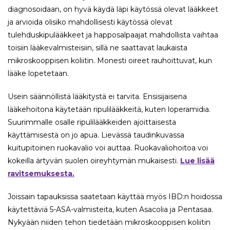
diagnosoidaan, on hyvä käydä läpi käytössä olevat lääkkeet
ja arvioida olisiko mahdollisesti käytössä olevat
tulehduskipulääkkeet ja happosalpaajat mahdollista vaihtaa
toisiin lääkevalmisteisiin, sillä ne saattavat laukaista
mikroskooppisen koliitin. Monesti oireet rauhoittuvat, kun
lääke lopetetaan.
Usein säännöllistä lääkitystä ei tarvita. Ensisijaisena
lääkehoitona käytetään ripulilääkkeitä, kuten loperamidia.
Suurimmalle osalle ripulilääkkeiden ajoittaisesta
käyttämisestä on jo apua. Lievässä taudinkuvassa
kuitupitoinen ruokavalio voi auttaa. Ruokavaliohoitoa voi
kokeilla ärtyvän suolen oireyhtymän mukaisesti.
Lue lisää
ravitsemuksesta.
Joissain tapauksissa saatetaan käyttää myös IBD:n hoidossa
käytettäviä 5-ASA-valmisteita, kuten Asacolia ja Pentasaa.
Nykyään niiden tehon tiedetään mikroskooppisen koliitin