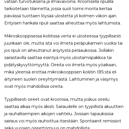
vatsan turvotuksena ja ilmavaivoina. Kroonisella ripulilla
tarkoitetaan tilannetta, jossa suoli toimii monta kertaa
päivässä tuottaen löysää ulostetta yli kolmen viikon ajan.
Erityisen hankala ripuli saattaa aiheuttaa myös laihtumista.
Mikroskooppisessa koliitissa verta ei ulosteessa tyypillisesti
juurikaan ole, mutta sitä voi ilmetä peräpukamien vuoksi tai
jos ripuli on aiheuttanut ärsytystä peräaukossa. Joillakin
sairastavilla saattaa esiintyä myös ulostamispakkoa tai
pidätyskyvyttömyyttä. Oireita voi ilmetä myös yöaikaan,
mikä yleensä erottaa mikroskooppisen koliitin IBS:stä eli
ärtyneen suolen oireyhtymästä. Laihtuminen ja väsymys
ovat myös mahdollisia oireita.
Tyypillisesti oireet ovat kroonisia, mutta joskus oireilu
saattaa alkaa myös äkisti. Sairaudelle on tyypillistä akuuttien
ja rauhallisempien aikojen vaihtelu. Joissain tapauksissa
sairaus voi myös rauhoittua itsestään. Spontaanit remissiot
sekä vuosien oireettomuus on mahdollista.