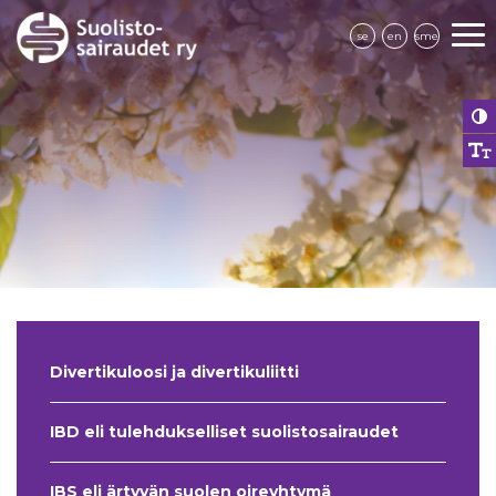
se
en
sme
Divertikuloosi ja divertikuliitti
IBD eli tulehdukselliset suolistosairaudet
IBS eli ärtyvän suolen oireyhtymä