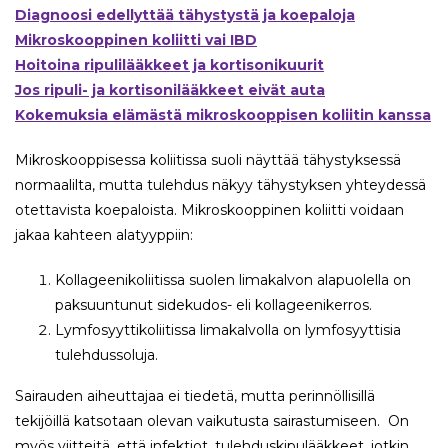
Diagnoosi edellyttää tähystystä ja koepaloja
Mikroskooppinen koliitti vai IBD
Hoitoina ripulilääkkeet ja kortisonikuurit
Jos ripuli- ja kortisonilääkkeet eivät auta
Kokemuksia elämästä mikroskooppisen koliitin kanssa
Mikroskooppisessa koliitissa suoli näyttää tähystyksessä
normaalilta, mutta tulehdus näkyy tähystyksen yhteydessä
otettavista koepaloista. Mikroskooppinen koliitti voidaan
jakaa kahteen alatyyppiin:
Kollageenikoliitissa suolen limakalvon alapuolella on
paksuuntunut sidekudos- eli kollageenikerros.
Lymfosyyttikoliitissa limakalvolla on lymfosyyttisia
tulehdussoluja.
Sairauden aiheuttajaa ei tiedetä, mutta perinnöllisillä
tekijöillä katsotaan olevan vaikutusta sairastumiseen. On
myös viitteitä, että infektiot, tulehduskipulääkkeet, jotkin