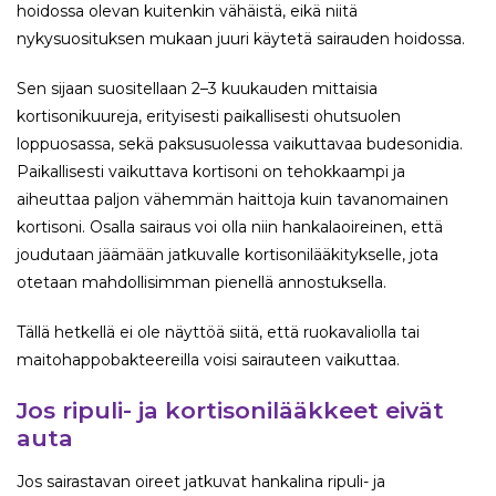
hoidossa olevan kuitenkin vähäistä, eikä niitä
nykysuosituksen mukaan juuri käytetä sairauden hoidossa.
Sen sijaan suositellaan 2–3 kuukauden mittaisia
kortisonikuureja, erityisesti paikallisesti ohutsuolen
loppuosassa, sekä paksusuolessa vaikuttavaa budesonidia.
Paikallisesti vaikuttava kortisoni on tehokkaampi ja
aiheuttaa paljon vähemmän haittoja kuin tavanomainen
kortisoni. Osalla sairaus voi olla niin hankalaoireinen, että
joudutaan jäämään jatkuvalle kortisonilääkitykselle, jota
otetaan mahdollisimman pienellä annostuksella.
Tällä hetkellä ei ole näyttöä siitä, että ruokavaliolla tai
maitohappobakteereilla voisi sairauteen vaikuttaa.
Jos ripuli- ja kortisonilääkkeet eivät
auta
Jos sairastavan oireet jatkuvat hankalina ripuli- ja