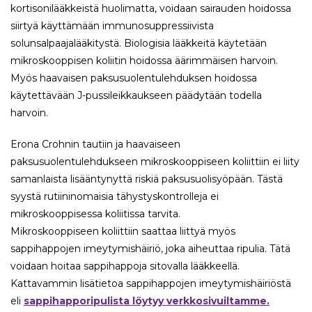
kortisonilääkkeistä huolimatta, voidaan sairauden hoidossa
siirtyä käyttämään immunosuppressiivista
solunsalpaajalääkitystä. Biologisia lääkkeitä käytetään
mikroskooppisen koliitin hoidossa äärimmäisen harvoin.
Myös haavaisen paksusuolentulehduksen hoidossa
käytettävään J-pussileikkaukseen päädytään todella
harvoin.
Erona Crohnin tautiin ja haavaiseen
paksusuolentulehdukseen mikroskooppiseen koliittiin ei liity
samanlaista lisääntynyttä riskiä paksusuolisyöpään. Tästä
syystä rutiininomaisia tähystyskontrolleja ei
mikroskooppisessa koliitissa tarvita.
Mikroskooppiseen koliittiin saattaa liittyä myös
sappihappojen imeytymishäiriö, joka aiheuttaa ripulia. Tätä
voidaan hoitaa sappihappoja sitovalla lääkkeellä.
Kattavammin lisätietoa sappihappojen imeytymishäiriöstä
eli
sappihapporipulista löytyy verkkosivuiltamme.