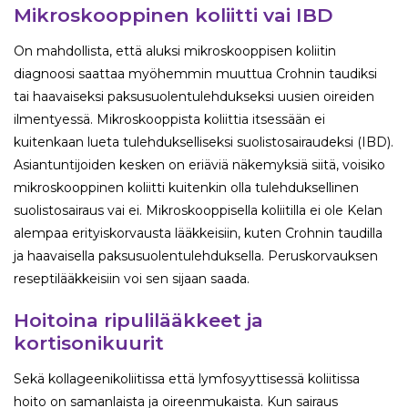
Mikroskooppinen koliitti vai IBD
On mahdollista, että aluksi mikroskooppisen koliitin
diagnoosi saattaa myöhemmin muuttua Crohnin taudiksi
tai haavaiseksi paksusuolentulehdukseksi uusien oireiden
ilmentyessä. Mikroskooppista koliittia itsessään ei
kuitenkaan lueta tulehdukselliseksi suolistosairaudeksi (IBD).
Asiantuntijoiden kesken on eriäviä näkemyksiä siitä, voisiko
mikroskooppinen koliitti kuitenkin olla tulehduksellinen
suolistosairaus vai ei. Mikroskooppisella koliitilla ei ole Kelan
alempaa erityiskorvausta lääkkeisiin, kuten Crohnin taudilla
ja haavaisella paksusuolentulehduksella. Peruskorvauksen
reseptilääkkeisiin voi sen sijaan saada.
Hoitoina ripulilääkkeet ja
kortisonikuurit
Sekä kollageenikoliitissa että lymfosyyttisessä koliitissa
hoito on samanlaista ja oireenmukaista. Kun sairaus