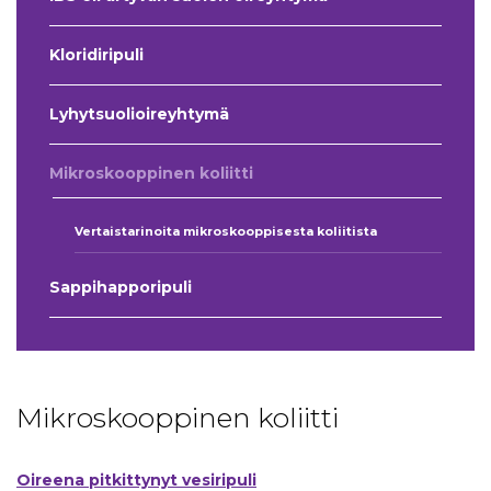
Kloridiripuli
Lyhytsuolioireyhtymä
Mikroskooppinen koliitti
Vertaistarinoita mikroskooppisesta koliitista
Sappihapporipuli
Mikroskooppinen koliitti
Oireena pitkittynyt vesiripuli