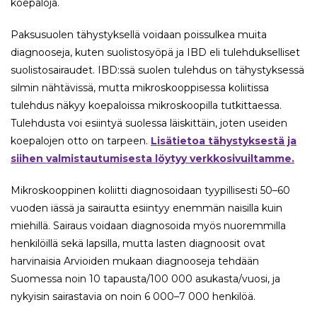
koepaloja.
Paksusuolen tähystyksellä voidaan poissulkea muita
diagnooseja, kuten suolistosyöpä ja IBD eli tulehdukselliset
suolistosairaudet. IBD:ssä suolen tulehdus on tähystyksessä
silmin nähtävissä, mutta mikroskooppisessa koliitissa
tulehdus näkyy koepaloissa mikroskoopilla tutkittaessa.
Tulehdusta voi esiintyä suolessa läiskittäin, joten useiden
koepalojen otto on tarpeen.
Lisätietoa tähystyksestä ja
siihen valmistautumisesta löytyy verkkosivuiltamme.
Mikroskooppinen koliitti diagnosoidaan tyypillisesti 50–60
vuoden iässä ja sairautta esiintyy enemmän naisilla kuin
miehillä. Sairaus voidaan diagnosoida myös nuoremmilla
henkilöillä sekä lapsilla, mutta lasten diagnoosit ovat
harvinaisia Arvioiden mukaan diagnooseja tehdään
Suomessa noin 10 tapausta/100 000 asukasta/vuosi, ja
nykyisin sairastavia on noin 6 000–7 000 henkilöä.