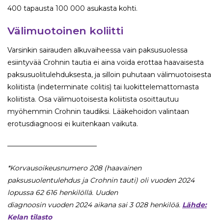
400 tapausta 100 000 asukasta kohti.
Välimuotoinen koliitti
Varsinkin sairauden alkuvaiheessa vain paksusuolessa
esiintyvää Crohnin tautia ei aina voida erottaa haavaisesta
paksusuolitulehduksesta, ja silloin puhutaan välimuotoisesta
koliitista (indeterminate colitis) tai luokittelemattomasta
koliitista. Osa välimuotoisesta koliitista osoittautuu
myöhemmin Crohnin taudiksi. Lääkehoidon valintaan
erotusdiagnoosi ei kuitenkaan vaikuta.
—————————————
*Korvausoikeusnumero 208 (haavainen
paksusuolentulehdus ja Crohnin tauti) oli vuoden 2024
lopussa 62 616
henkilöllä. Uuden
diagnoosin vuoden 2024
aikana sai 3 028 henkilöä.
Lähde:
Kelan tilasto