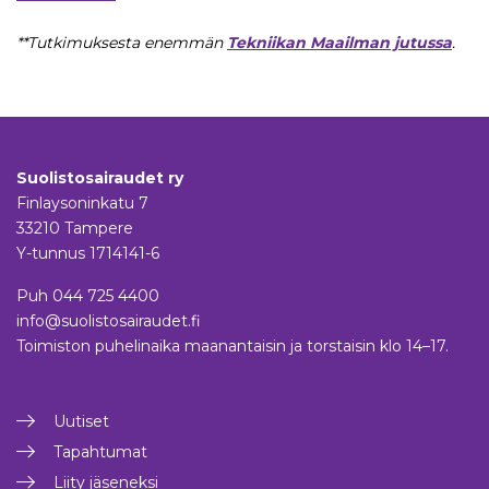
**Tutkimuksesta enemmän
Tekniikan Maailman jutussa
.
Suolistosairaudet ry
Finlaysoninkatu 7
33210 Tampere
Y-tunnus 1714141-6
Puh
044 725 4400
info@suolistosairaudet.fi
Toimiston puhelinaika maanantaisin ja torstaisin klo 14–17.
Uutiset
Tapahtumat
Liity jäseneksi