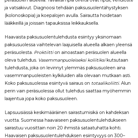
peräsuolen alueella. Tavallisimpia oireita ovat ripuli, veriuloste
ja vatsakivut. Diagnoosi tehdään paksusuolentähystyksen
(kolonoskopia) ja koepalojen avulla. Sairautta hoidetaan
lääkkeillä ja joissain tapauksissa leikkauksella.
Haavaista paksusuolentulehdusta esiintyy yksinomaan
paksusuolessa vaihtelevan laajuisella alueella alkaen yleensä
peräsuolesta.
Proktiitti
on ainoastaan peräsuolen alueella
oleva tulehdus.
Vasemmanpuoleiseksi koliitiksi
kutsutaan
tulehdusta, joka on levinnyt ylemmäs paksusuoleen aina
vasemmanpuoleisten kylkiluiden alla olevaan mutkaan asti.
Koko paksusuolessa esiintyvä sairaus on
totaalikoliitti
. Alun
perin vain peräsuolessa ollut tulehdus saattaa myöhemmin
laajentua jopa koko paksusuoleen.
Lapsuusiässä keskimääräinen sairastumisikä on kahdeksan
vuotta. Suomessa haavaiseen paksusuolentulehdukseen
sairastuu vuosittain noin 20 ihmistä sataatuhatta kohti.
Haavaisen paksusuolentulehduksen esiintyvyys on 300–