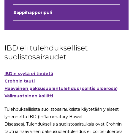
Sappihapporipuli
IBD eli tulehdukselliset
suolistosairaudet
IBD:n syytä ei tiedetä
Crohnin tauti
Haavainen paksusuolentulehdus (colitis ulcerosa)
Välimuotoinen koliitti
Tulehduksellisista suolistosairauksista käytetään yleisesti
lyhennettä IBD (Inflammatory Bowel
Diseases). Tulehduksellisia suolistosairauksia ovat Crohnin
tauti ja haavainen paksusuolentulehdus eli colitis ulcerosa