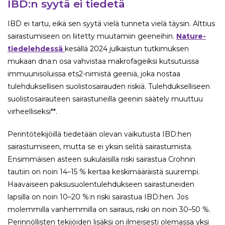
IBD:n syytä ei tiedetä
IBD ei tartu, eikä sen syytä vielä tunneta vielä täysin. Alttius
sairastumiseen on liitetty muutamiin geeneihin.
Nature-
tiedelehdessä
kesällä 2024 julkaistun tutkimuksen
mukaan dna:n osa vahvistaa makrofageiksi kutsutuissa
immuunisoluissa ets2-nimistä geeniä, joka nostaa
tulehduksellisen suolistosairauden riskiä. Tulehdukselliseen
suolistosairauteen sairastuneilla geenin säätely muuttuu
virheelliseksi**.
Perintötekijöillä tiedetään olevan vaikutusta IBD:hen
sairastumiseen, mutta se ei yksin selitä sairastumista.
Ensimmäisen asteen sukulaisilla riski sairastua Crohnin
tautiin on noin 14–15 % kertaa keskimääräistä suurempi.
Haavaiseen paksusuolentulehdukseen sairastuneiden
lapsilla on noin 10–20 %:n riski sairastua IBD:hen. Jos
molemmilla vanhemmilla on sairaus, riski on noin 30–50 %.
Perinnöllisten tekijöiden lisäksi on ilmeisesti olemassa yksi