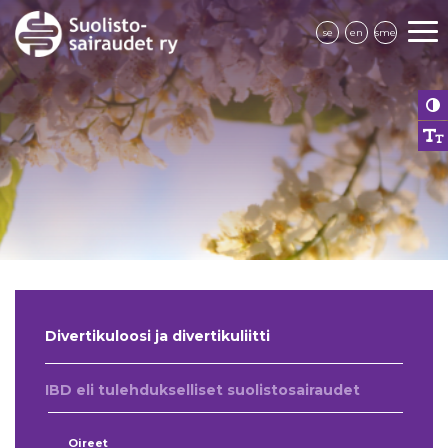
se
en
sme
Divertikuloosi ja divertikuliitti
IBD eli tulehdukselliset suolistosairaudet
Oireet