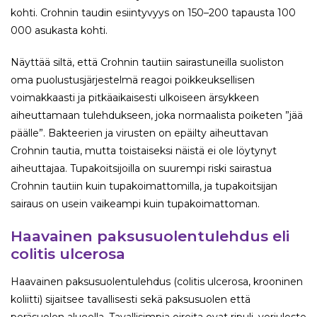
kohti. Crohnin taudin esiintyvyys on 150–200 tapausta 100
000 asukasta kohti.
Näyttää siltä, että Crohnin tautiin sairastuneilla suoliston
oma puolustusjärjestelmä reagoi poikkeuksellisen
voimakkaasti ja pitkäaikaisesti ulkoiseen ärsykkeen
aiheuttamaan tulehdukseen, joka normaalista poiketen ”jää
päälle”. Bakteerien ja virusten on epäilty aiheuttavan
Crohnin tautia, mutta toistaiseksi näistä ei ole löytynyt
aiheuttajaa. Tupakoitsijoilla on suurempi riski sairastua
Crohnin tautiin kuin tupakoimattomilla, ja tupakoitsijan
sairaus on usein vaikeampi kuin tupakoimattoman.
Haavainen paksusuolentulehdus eli
colitis ulcerosa
Haavainen paksusuolentulehdus (colitis ulcerosa, krooninen
koliitti) sijaitsee tavallisesti sekä paksusuolen että