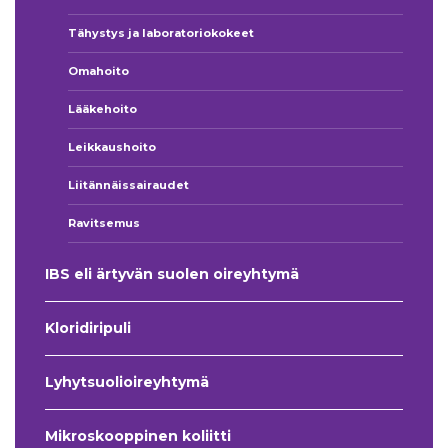
Tähystys ja laboratoriokokeet
Omahoito
Lääkehoito
Leikkaushoito
Liitännäissairaudet
Ravitsemus
IBS eli ärtyvän suolen oireyhtymä
Kloridiripuli
Lyhytsuolioireyhtymä
Mikroskooppinen koliitti