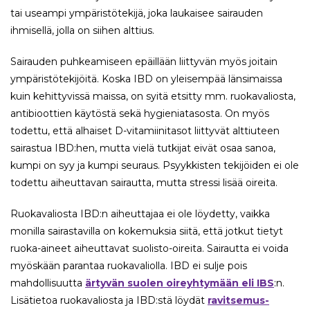
tai useampi ympäristötekijä, joka laukaisee sairauden
ihmisellä, jolla on siihen alttius.
Sairauden puhkeamiseen epäillään liittyvän myös joitain
ympäristötekijöitä. Koska IBD on yleisempää länsimaissa
kuin kehittyvissä maissa, on syitä etsitty mm. ruokavaliosta,
antibioottien käytöstä sekä hygieniatasosta. On myös
todettu, että alhaiset D-vitamiinitasot liittyvät alttiuteen
sairastua IBD:hen, mutta vielä tutkijat eivät osaa sanoa,
kumpi on syy ja kumpi seuraus. Psyykkisten tekijöiden ei ole
todettu aiheuttavan sairautta, mutta stressi lisää oireita.
Ruokavaliosta IBD:n aiheuttajaa ei ole löydetty, vaikka
monilla sairastavilla on kokemuksia siitä, että jotkut tietyt
ruoka-aineet aiheuttavat suolisto-oireita. Sairautta ei voida
myöskään parantaa ruokavaliolla. IBD ei sulje pois
mahdollisuutta
ärtyvän suolen oireyhtymään eli IBS
:n.
Lisätietoa ruokavaliosta ja IBD:stä löydät
ravitsemus-