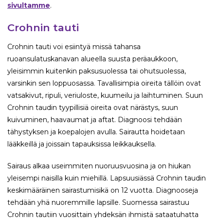
sivultamme
.
Crohnin tauti
Crohnin tauti voi esiintyä missä tahansa
ruoansulatuskanavan alueella suusta peräaukkoon,
yleisimmin kuitenkin paksusuolessa tai ohutsuolessa,
varsinkin sen loppuosassa. Tavallisimpia oireita tällöin ovat
vatsakivut, ripuli, veriuloste, kuumeilu ja laihtuminen. Suun
Crohnin taudin tyypillisiä oireita ovat närästys, suun
kuivuminen, haavaumat ja aftat. Diagnoosi tehdään
tähystyksen ja koepalojen avulla. Sairautta hoidetaan
lääkkeillä ja joissain tapauksissa leikkauksella.
Sairaus alkaa useimmiten nuoruusvuosina ja on hiukan
yleisempi naisilla kuin miehillä. Lapsuusiässä Crohnin taudin
keskimääräinen sairastumisikä on 12 vuotta. Diagnooseja
tehdään yhä nuoremmille lapsille. Suomessa sairastuu
Crohnin tautiin vuosittain yhdeksän ihmistä sataatuhatta