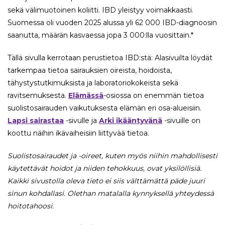
sekä välimuotoinen koliitti. IBD yleistyy voimakkaasti.
Suomessa oli vuoden 2025 alussa yli 62 000 IBD-diagnoosin
saanutta, määrän kasvaessa jopa 3 000:lla vuosittain.*
Tällä sivulla kerrotaan perustietoa IBD:stä: Alasivuilta löydät
tarkempaa tietoa sairauksien oireista, hoidoista,
tähystystutkimuksista ja laboratoriokokeista sekä
ravitsemuksesta.
Elämässä
-osiossa on enemmän tietoa
suolistosairauden vaikutuksesta elämän eri osa-alueisiin.
Lapsi sairastaa
-sivulle ja
Arki ikääntyvänä
-sivuille on
koottu näihin ikävaiheisiin liittyvää tietoa.
Suolistosairaudet ja -oireet, kuten myös niihin mahdollisesti
käytettävät hoidot ja niiden tehokkuus, ovat yksilöllisiä.
Kaikki sivustolla oleva tieto ei siis välttämättä päde juuri
sinun kohdallasi. Olethan matalalla kynnyksellä yhteydessä
hoitotahoosi.