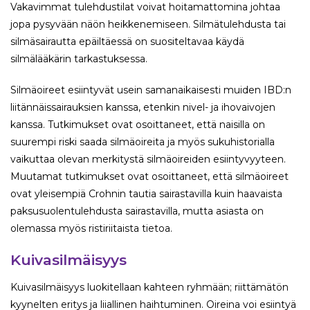
Vakavimmat tulehdustilat voivat hoitamattomina johtaa
jopa pysyvään näön heikkenemiseen. Silmätulehdusta tai
silmäsairautta epäiltäessä on suositeltavaa käydä
silmälääkärin tarkastuksessa.
Silmäoireet esiintyvät usein samanaikaisesti muiden IBD:n
liitännäissairauksien kanssa, etenkin nivel- ja ihovaivojen
kanssa. Tutkimukset ovat osoittaneet, että naisilla on
suurempi riski saada silmäoireita ja myös sukuhistorialla
vaikuttaa olevan merkitystä silmäoireiden esiintyvyyteen.
Muutamat tutkimukset ovat osoittaneet, että silmäoireet
ovat yleisempiä Crohnin tautia sairastavilla kuin haavaista
paksusuolentulehdusta sairastavilla, mutta asiasta on
olemassa myös ristiriitaista tietoa.
Kuivasilmäisyys
Kuivasilmäisyys luokitellaan kahteen ryhmään; riittämätön
kyynelten eritys ja liiallinen haihtuminen. Oireina voi esiintyä