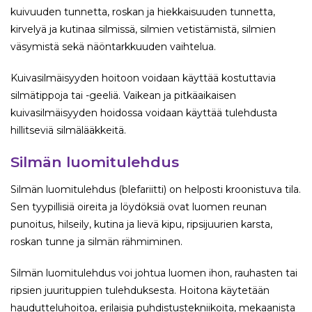
kuivuuden tunnetta, roskan ja hiekkaisuuden tunnetta,
kirvelyä ja kutinaa silmissä, silmien vetistämistä, silmien
väsymistä sekä näöntarkkuuden vaihtelua.
Kuivasilmäisyyden hoitoon voidaan käyttää kostuttavia
silmätippoja tai -geeliä. Vaikean ja pitkäaikaisen
kuivasilmäisyyden hoidossa voidaan käyttää tulehdusta
hillitseviä silmälääkkeitä.
Silmän luomitulehdus
Silmän luomitulehdus
(blefariitti) on helposti kroonistuva tila.
Sen tyypillisiä oireita ja löydöksiä ovat luomen reunan
punoitus, hilseily, kutina ja lievä kipu, ripsijuurien karsta,
roskan tunne ja silmän rähmiminen.
Silmän luomitulehdus voi johtua luomen ihon, rauhasten tai
ripsien juurituppien tulehduksesta. Hoitona käytetään
haudutteluhoitoa, erilaisia puhdistustekniikoita, mekaanista