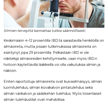
Silmien terveyttä kannattaa tutkia säännöllisesti.
Keskimäärin 4–12 prosentilla IBD:tä sairastavilla henkilöillä on
silmäoireita, mutta jossain tutkimuksissa silmäoireita on
esiintynyt jopa 29 prosentilla. Pelkästään IBD ei ole
riskitekijä silmäoireiden kehittymiselle, vaan myös IBD:n
hoitoon käytettävillä lääkkeillä voi olla vaikutuksia silmiin ja
näköön.
Eniten raportoituja silmäoireita ovat kuivasilmäisyys, silmän
luomitulehdus, silmän kovakalvon pintatulehdus sekä
silmän värikalvon ja sädekehän tulehdus. Myös toisenlaiset
silmän tulehdustilat ovat mahdollisia.