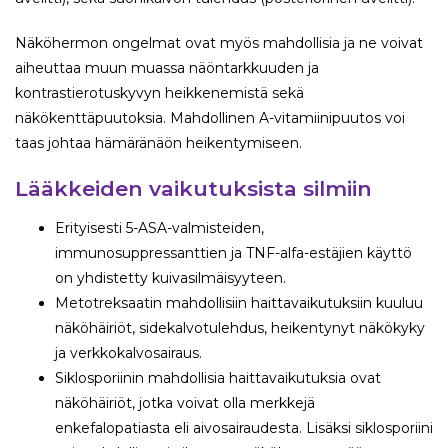
Näköhermon ongelmat ovat myös mahdollisia ja ne voivat
aiheuttaa muun muassa näöntarkkuuden ja
kontrastierotuskyvyn heikkenemistä sekä
näkökenttäpuutoksia. Mahdollinen A-vitamiinipuutos voi
taas johtaa hämäränäön heikentymiseen.
Lääkkeiden vaikutuksista silmiin
Erityisesti 5-ASA-valmisteiden,
immunosuppressanttien ja TNF-alfa-estäjien käyttö
on yhdistetty kuivasilmäisyyteen.
Metotreksaatin mahdollisiin haittavaikutuksiin kuuluu
näköhäiriöt, sidekalvotulehdus, heikentynyt näkökyky
ja verkkokalvosairaus.
Siklosporiinin mahdollisia haittavaikutuksia ovat
näköhäiriöt, jotka voivat olla merkkejä
enkefalopatiasta eli aivosairaudesta. Lisäksi siklosporiini