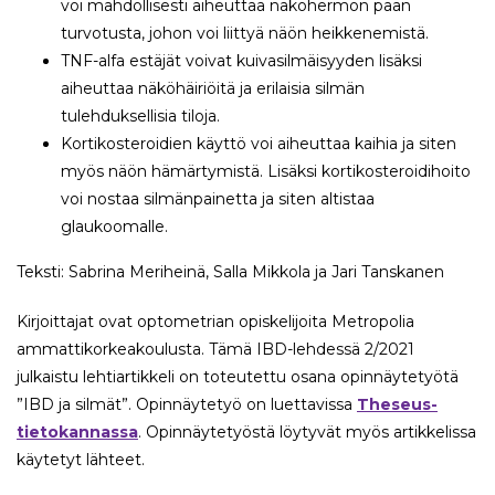
voi mahdollisesti aiheuttaa näköhermon pään
turvotusta, johon voi liittyä näön heikkenemistä.
TNF-alfa estäjät voivat kuivasilmäisyyden lisäksi
aiheuttaa näköhäiriöitä ja erilaisia silmän
tulehduksellisia tiloja.
Kortikosteroidien käyttö voi aiheuttaa kaihia ja siten
myös näön hämärtymistä. Lisäksi kortikosteroidihoito
voi nostaa silmänpainetta ja siten altistaa
glaukoomalle.
Teksti: Sabrina Meriheinä, Salla Mikkola ja Jari Tanskanen
Kirjoittajat ovat optometrian opiskelijoita Metropolia
ammattikorkeakoulusta. Tämä IBD-lehdessä 2/2021
julkaistu lehtiartikkeli on toteutettu osana opinnäytetyötä
”IBD ja silmät”. Opinnäytetyö on luettavissa
Theseus-
tietokannassa
. Opinnäytetyöstä löytyvät myös artikkelissa
käytetyt lähteet.