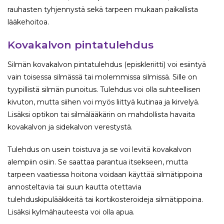
rauhasten tyhjennystä sekä tarpeen mukaan paikallista
lääkehoitoa.
Kovakalvon pintatulehdus
Silmän kovakalvon pintatulehdus (episkleriitti) voi esiintyä
vain toisessa silmässä tai molemmissa silmissä. Sille on
tyypillistä silmän punoitus. Tulehdus voi olla suhteellisen
kivuton, mutta siihen voi myös liittyä kutinaa ja kirvelyä.
Lisäksi optikon tai silmälääkärin on mahdollista havaita
kovakalvon ja sidekalvon verestystä.
Tulehdus on usein toistuva ja se voi levitä kovakalvon
alempiin osiin. Se saattaa parantua itsekseen, mutta
tarpeen vaatiessa hoitona voidaan käyttää silmätippoina
annosteltavia tai suun kautta otettavia
tulehduskipulääkkeitä tai kortikosteroideja silmätippoina.
Lisäksi kylmähauteesta voi olla apua.