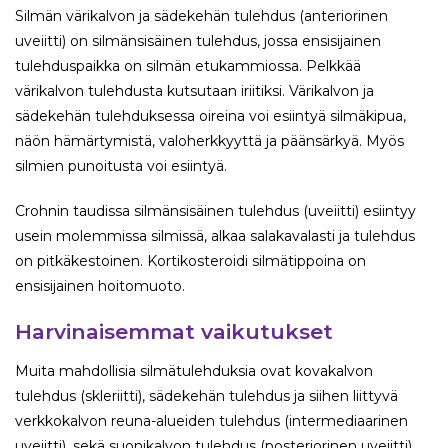
Silmän värikalvon ja sädekehän tulehdus (anteriorinen
uveiitti) on silmänsisäinen tulehdus, jossa ensisijainen
tulehduspaikka on silmän etukammiossa. Pelkkää
värikalvon tulehdusta kutsutaan iriitiksi. Värikalvon ja
sädekehän tulehduksessa oireina voi esiintyä silmäkipua,
näön hämärtymistä, valoherkkyyttä ja päänsärkyä. Myös
silmien punoitusta voi esiintyä.
Crohnin taudissa silmänsisäinen tulehdus (uveiitti) esiintyy
usein molemmissa silmissä, alkaa salakavalasti ja tulehdus
on pitkäkestoinen. Kortikosteroidi silmätippoina on
ensisijainen hoitomuoto.
Harvinaisemmat vaikutukset
Muita mahdollisia silmätulehduksia ovat kovakalvon
tulehdus (skleriitti), sädekehän tulehdus ja siihen liittyvä
verkkokalvon reuna-alueiden tulehdus (intermediaarinen
uveiitti), sekä suonikalvon tulehdus (posteriorinen uveiitti).