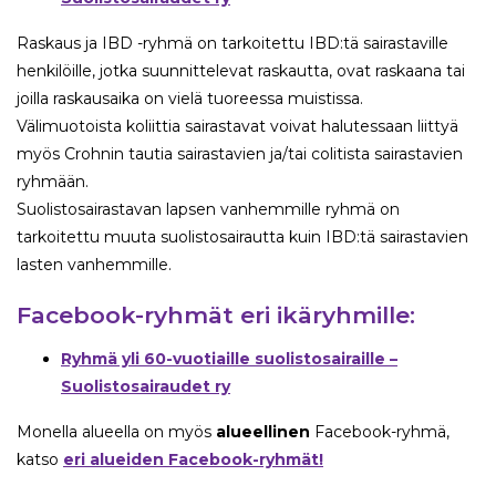
Raskaus ja IBD -ryhmä on tarkoitettu
IBD:tä sairastaville
henkilöille, jotka suunnittelevat raskautta, ovat raskaana tai
joilla raskausaika on vielä tuoreessa muistissa.
Välimuotoista koliittia sairastavat voivat halutessaan liittyä
myös Crohnin tautia sairastavien ja/tai colitista sairastavien
ryhmään.
Suolistosairastavan lapsen vanhemmille ryhmä on
tarkoitettu muuta suolistosairautta kuin IBD:tä sairastavien
lasten vanhemmille.
Facebook-ryhmät eri ikäryhmille:
Ryhmä yli 60-vuotiaille suolistosairaille –
Suolistosairaudet ry
Monella alueella on myös
alueellinen
Facebook-ryhmä,
katso
eri alueiden Facebook-ryhmät!