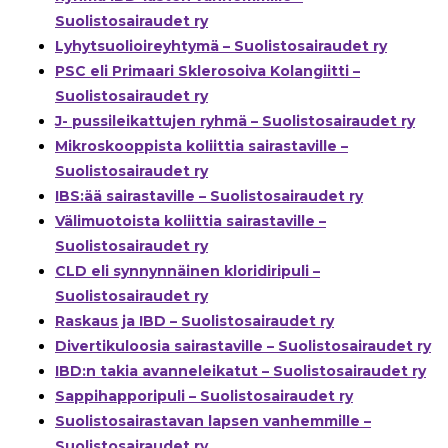
Suolistosairaudet ry
Lyhytsuolioireyhtymä – Suolistosairaudet ry
PSC eli Primaari Sklerosoiva Kolangiitti –
Suolistosairaudet ry
J- pussileikattujen ryhmä – Suolistosairaudet ry
Mikroskooppista koliittia sairastaville –
Suolistosairaudet ry
IBS:ää sairastaville – Suolistosairaudet ry
Välimuotoista koliittia sairastaville –
Suolistosairaudet ry
CLD eli synnynnäinen kloridiripuli –
Suolistosairaudet ry
Raskaus ja IBD – Suolistosairaudet ry
Divertikuloosia sairastaville – Suolistosairaudet ry
IBD:n takia avanneleikatut – Suolistosairaudet ry
Sappihapporipuli – Suolistosairaudet ry
Suolistosairastavan lapsen vanhemmille –
Suolistosairaudet ry