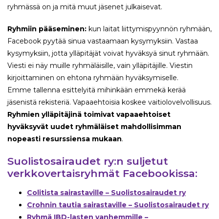
ryhmässä on ja mitä muut jäsenet julkaisevat.
Ryhmiin pääseminen:
kun laitat liittymispyynnön ryhmään,
Facebook pyytää sinua vastaamaan kysymyksiin. Vastaa
kysymyksiin, jotta ylläpitäjät voivat hyväksyä sinut ryhmään.
Viesti ei näy muille ryhmäläisille, vain ylläpitäjille. Viestin
kirjoittaminen on ehtona ryhmään hyväksymiselle.
Emme tallenna esittelyitä mihinkään emmekä kerää
jäsenistä rekisteriä. Vapaaehtoisia koskee vaitiolovelvollisuus.
Ryhmien ylläpitäjinä toimivat vapaaehtoiset
hyväksyvät uudet ryhmäläiset mahdollisimman
nopeasti resurssiensa mukaan
.
Suolistosairaudet ry:n suljetut
verkkovertaisryhmät Facebookissa:
Colitista sairastaville – Suolistosairaudet ry
Crohnin tautia sairastaville – Suolistosairaudet ry
Ryhmä IBD-lasten vanhemmille –