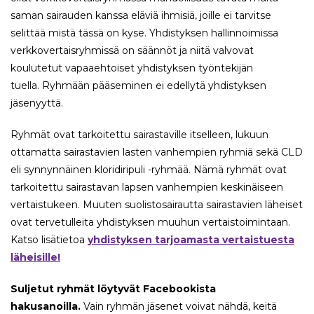
saman sairauden kanssa eläviä ihmisiä, joille ei tarvitse
selittää mistä tässä on kyse. Yhdistyksen hallinnoimissa
verkkovertaisryhmissä on säännöt ja niitä valvovat
koulutetut vapaaehtoiset yhdistyksen työntekijän
tuella. Ryhmään pääseminen ei edellytä yhdistyksen
jäsenyyttä.
Ryhmät ovat tarkoitettu sairastaville itselleen, lukuun
ottamatta sairastavien lasten vanhempien ryhmiä sekä CLD
eli synnynnäinen kloridiripuli -ryhmää. Nämä ryhmät ovat
tarkoitettu sairastavan lapsen vanhempien keskinäiseen
vertaistukeen. Muuten suolistosairautta sairastavien läheiset
ovat tervetulleita yhdistyksen muuhun vertaistoimintaan.
Katso lisätietoa
yhdistyksen tarjoamasta vertaistuesta
läheisille!
Suljetut ryhmät löytyvät Facebookista
hakusanoilla.
Vain ryhmän jäsenet voivat nähdä, keitä