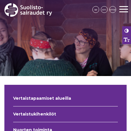
se
en
sme
Vertaistapaamiset alueilla
Vertaistukihenkilöt
Nuorten toiminta