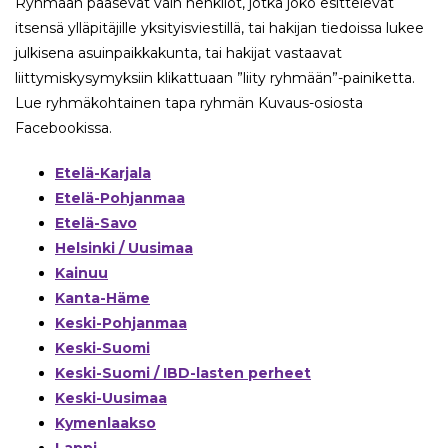
Ryhmään pääsevät vain henkilöt, jotka joko esittelevät
itsensä ylläpitäjille yksityisviestillä, tai hakijan tiedoissa lukee
julkisena asuinpaikkakunta, tai hakijat vastaavat
liittymiskysymyksiin klikattuaan ”liity ryhmään”-painiketta.
Lue ryhmäkohtainen tapa ryhmän Kuvaus-osiosta
Facebookissa.
Etelä-Karjala
Etelä-Pohjanmaa
Etelä-Savo
Helsinki / Uusimaa
Kainuu
Kanta-Häme
Keski-Pohjanmaa
Keski-Suomi
Keski-Suomi / IBD-lasten perheet
Keski-Uusimaa
Kymenlaakso