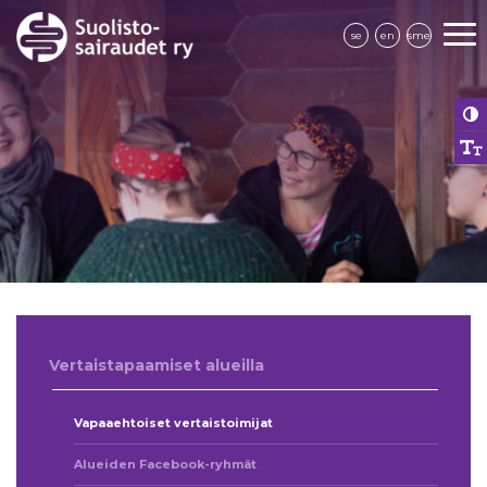
se
en
sme
Vertaistapaamiset alueilla
Vapaaehtoiset vertaistoimijat
Alueiden Facebook-ryhmät