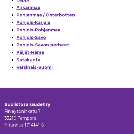
Lappi
Pirkanmaa
Pohjanmaa / Österbotten
Pohjois-Karjala
Pohjois-Pohjanmaa
Pohjois-Savo
Pohjois-Savon perheet
Päijät-Häme
Satakunta
Varsinais-Suomi
Suolistosairaudet ry
Finlaysoninkatu 7
33210 Tampere
Y-tunnus 1714141-6