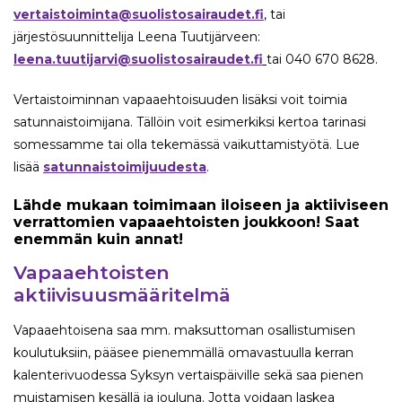
vertaistoiminta@suolistosairaudet.fi
, tai
järjestösuunnittelija Leena Tuutijärveen:
leena.tuutijarvi@suolistosairaudet.fi
tai 040 670 8628.
Vertaistoiminnan vapaaehtoisuuden lisäksi voit toimia
satunnaistoimijana. Tällöin voit esimerkiksi kertoa tarinasi
somessamme tai olla tekemässä vaikuttamistyötä. Lue
lisää
satunnaistoimijuudesta
.
Lähde mukaan toimimaan iloiseen ja aktiiviseen
verrattomien vapaaehtoisten joukkoon! Saat
enemmän kuin annat!
Vapaaehtoisten
aktiivisuusmääritelmä
Vapaaehtoisena saa mm. maksuttoman osallistumisen
koulutuksiin, pääsee pienemmällä omavastuulla kerran
kalenterivuodessa Syksyn vertaispäiville sekä saa pienen
muistamisen kesällä ja jouluna. Jotta voidaan laskea