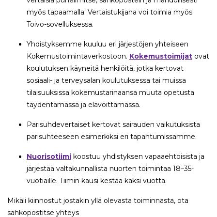
myös tapaamalla. Vertaistukijana voi toimia myös
Toivo-sovelluksessa.
Yhdistyksemme kuuluu eri järjestöjen yhteiseen
Kokemustoimintaverkostoon.
Kokemustoimijat
ovat
koulutuksen käyneitä henkilöitä, jotka kertovat
sosiaali- ja terveysalan koulutuksessa tai muissa
tilaisuuksissa kokemustarinaansa muuta opetusta
täydentämässä ja elävöittämässä.
Parisuhdevertaiset kertovat sairauden vaikutuksista
parisuhteeseen esimerkiksi eri tapahtumissamme.
Nuorisotiimi
koostuu yhdistyksen vapaaehtoisista ja
järjestää valtakunnallista nuorten toimintaa 18–35-
vuotiaille. Tiimin kausi kestää kaksi vuotta.
Mikäli kiinnostut jostakin yllä olevasta toiminnasta, ota
sähköpostitse yhteys