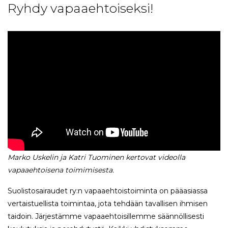
Ryhdy vapaaehtoiseksi!
Marko Uskelin ja Katri Tuominen kertovat videolla
vapaaehtoisena toimimisesta.
Suolistosairaudet ry:n vapaaehtoistoiminta on pääasiassa
vertaistuellista toimintaa, jota tehdään tavallisen ihmisen
taidoin. Järjestämme vapaaehtoisillemme säännöllisesti