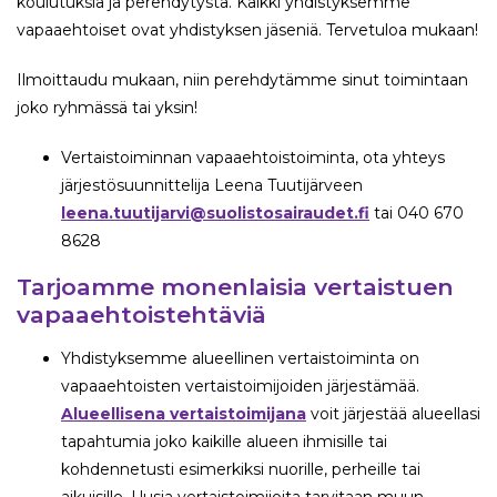
koulutuksia ja perehdytystä. Kaikki yhdistyksemme
vapaaehtoiset ovat yhdistyksen jäseniä. Tervetuloa mukaan!
Ilmoittaudu mukaan, niin perehdytämme sinut toimintaan
joko ryhmässä tai yksin!
Vertaistoiminnan vapaaehtoistoiminta, ota yhteys
järjestösuunnittelija Leena Tuutijärveen
leena.tuutijarvi@suolistosairaudet.fi
tai 040 670
8628
Tarjoamme monenlaisia vertaistuen
vapaaehtoistehtäviä
Yhdistyksemme alueellinen vertaistoiminta on
vapaaehtoisten vertaistoimijoiden järjestämää.
Alueellisena vertaistoimijana
voit järjestää alueellasi
tapahtumia joko kaikille alueen ihmisille tai
kohdennetusti esimerkiksi nuorille, perheille tai
aikuisille. Uusia vertaistoimijoita tarvitaan muun