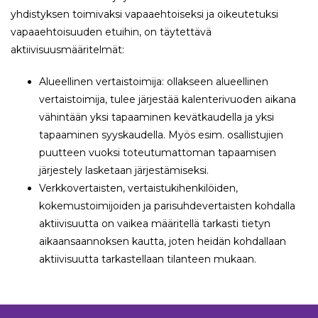
yhdistyksen toimivaksi vapaaehtoiseksi ja oikeutetuksi
vapaaehtoisuuden etuihin, on täytettävä
aktiivisuusmääritelmät:
Alueellinen vertaistoimija: ollakseen alueellinen
vertaistoimija, tulee järjestää kalenterivuoden aikana
vähintään yksi tapaaminen kevätkaudella ja yksi
tapaaminen syyskaudella. Myös esim. osallistujien
puutteen vuoksi toteutumattoman tapaamisen
järjestely lasketaan järjestämiseksi.
Verkkovertaisten, vertaistukihenkilöiden,
kokemustoimijoiden ja parisuhdevertaisten kohdalla
aktiivisuutta on vaikea määritellä tarkasti tietyn
aikaansaannoksen kautta, joten heidän kohdallaan
aktiivisuutta tarkastellaan tilanteen mukaan.