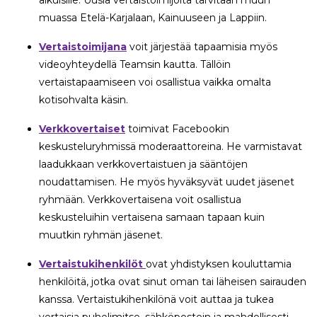
muassa Etelä-Karjalaan, Kainuuseen ja Lappiin.
Vertaistoimijana
voit järjestää tapaamisia myös
videoyhteydellä Teamsin kautta. Tällöin
vertaistapaamiseen voi osallistua vaikka omalta
kotisohvalta käsin.
Verkkovertaiset
toimivat Facebookin
keskusteluryhmissä moderaattoreina. He varmistavat
laadukkaan verkkovertaistuen ja sääntöjen
noudattamisen. He myös hyväksyvät uudet jäsenet
ryhmään. Verkkovertaisena voit osallistua
keskusteluihin vertaisena samaan tapaan kuin
muutkin ryhmän jäsenet.
Vertaistukihenkilöt
ovat yhdistyksen kouluttamia
henkilöitä, jotka ovat sinut oman tai läheisen sairauden
kanssa. Vertaistukihenkilönä voit auttaa ja tukea
vertaisia puhelimitse, sähköpostein ja mahdollisesti