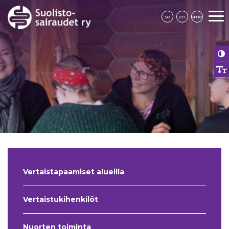
se
en
sme
Vertaistapaamiset alueilla
Vertaistukihenkilöt
Nuorten toiminta