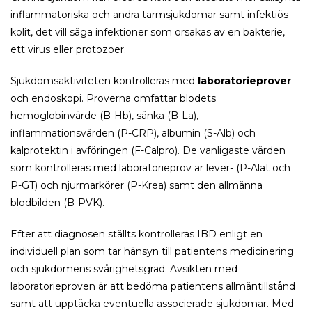
inflammatoriska och andra tarmsjukdomar samt infektiös
kolit, det vill säga infektioner som orsakas av en bakterie,
ett virus eller protozoer.
Sjukdomsaktiviteten kontrolleras med
laboratorieprover
och endoskopi. Proverna omfattar blodets
hemoglobinvärde (B-Hb), sänka (B-La),
inflammationsvärden (P-CRP), albumin (S-Alb) och
kalprotektin i avföringen (F-Calpro). De vanligaste värden
som kontrolleras med laboratorieprov är lever- (P-Alat och
P-GT) och njurmarkörer (P-Krea) samt den allmänna
blodbilden (B-PVK).
Efter att diagnosen ställts kontrolleras IBD enligt en
individuell plan som tar hänsyn till patientens medicinering
och sjukdomens svårighetsgrad. Avsikten med
laboratorieproven är att bedöma patientens allmäntillstånd
samt att upptäcka eventuella associerade sjukdomar. Med