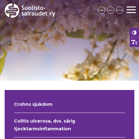
se
en
sme
Crohns sjukdom
Colitis ulcerosa, dvs. sårig
tjocktarmsinflammation