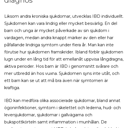
diagnos
Liksom andra kroniska sjukdomar, utvecklas IBD individuellt.
Sjukdomen kan vara lindrig eller mycket besvärlig. En del
barn och unga är mycket påverkade av sin sjukdom i
vardagen, medan andra knappt märker av den eller har
påfallande lindriga symtom under flera år. Man kan inte
förutse hur sjukdomen framskrider. Ibland förblir sjukdomen
lugn under en lång tid för att emellanåt uppvisa långdragna,
aktiva perioder. Hos barn är IBD i genomsnitt svårare och
mer utbredd än hos vuxna. Sjukdomen syns inte utåt, och
ett barn kan se ut att må bra även när symtomen är
kraftiga.
IBD kan medföra olika associerade sjukdomar, bland annat
ögoninfektioner, symtom i skelettet och lederna, hud- och
leversjukdomar, sjukdomar i gallvägarna och
bukspottkörteln samt inflammation i munhålan. De