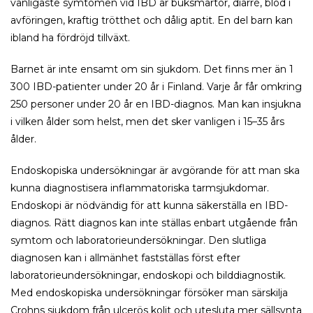
vanligaste symtomen vid IBD är buksmärtor, diarré, blod i
avföringen, kraftig trötthet och dålig aptit. En del barn kan
ibland ha fördröjd tillväxt.
Barnet är inte ensamt om sin sjukdom. Det finns mer än 1
300 IBD-patienter under 20 år i Finland. Varje år får omkring
250 personer under 20 år en IBD-diagnos. Man kan insjukna
i vilken ålder som helst, men det sker vanligen i 15–35 års
ålder.
Endoskopiska undersökningar är avgörande för att man ska
kunna diagnostisera inflammatoriska tarmsjukdomar.
Endoskopi är nödvändig för att kunna säkerställa en IBD-
diagnos. Rätt diagnos kan inte ställas enbart utgående från
symtom och laboratorieundersökningar. Den slutliga
diagnosen kan i allmänhet fastställas först efter
laboratorieundersökningar, endoskopi och bilddiagnostik.
Med endoskopiska undersökningar försöker man särskilja
Crohns sjukdom från ulcerös kolit och utesluta mer sällsynta