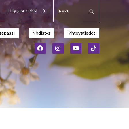
Hae sivustolta
Liity jäseneksi
Suorita haku
sapassi
Yhdistys
Yhteystiedot