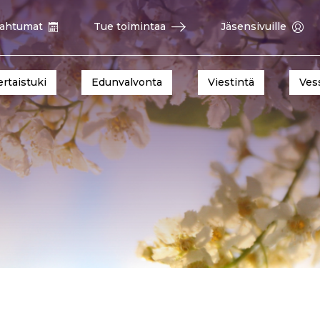
ahtumat
Tue toimintaa
Jäsensivuille
ertaistuki
Edunvalvonta
Viestintä
Ves