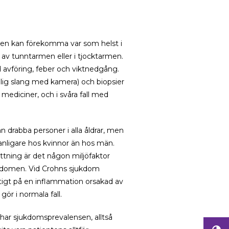
Den kan förekomma var som helst i
 av tunntarmen eller i tjocktarmen.
 avföring, feber och viktnedgång.
ig slang med kamera) och biopsier
ediciner, och i svåra fall med
n drabba personer i alla åldrar, men
anligare hos kvinnor än hos män.
attning är det någon miljöfaktor
ukdomen. Vid Crohns sjukdom
tigt på en inflammation orsakad av
gör i normala fall.
 har sjukdomsprevalensen, alltså