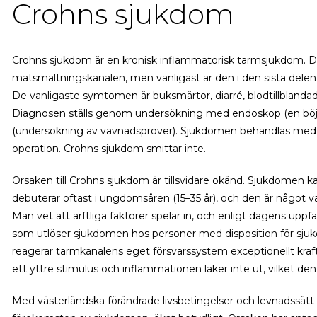
Crohns sjukdom
Crohns sjukdom är en kronisk inflammatorisk tarmsjukdom. 
matsmältningskanalen, men vanligast är den i den sista delen
De vanligaste symtomen är buksmärtor, diarré, blodtillblandad
Diagnosen ställs genom undersökning med endoskop (en böjl
(undersökning av vävnadsprover). Sjukdomen behandlas med m
operation. Crohns sjukdom smittar inte.
Orsaken till Crohns sjukdom är tillsvidare okänd. Sjukdomen ka
debuterar oftast i ungdomsåren (15–35 år), och den är något v
Man vet att ärftliga faktorer spelar in, och enligt dagens uppf
som utlöser sjukdomen hos personer med disposition för sj
reagerar tarmkanalens eget försvarssystem exceptionellt kraf
ett yttre stimulus och inflammationen läker inte ut, vilket den 
Med västerländska förändrade livsbetingelser och levnadssätt