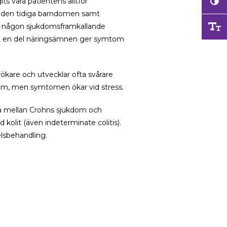
s vara patientens alltför
 den tidiga barndomen samt
it någon sjukdomsframkallande
tt en del näringsämnen ger symtom
rökare och utvecklar ofta svårare
dom, men symtomen ökar vid stress.
lja mellan Crohns sjukdom och
kolit (även indeterminate colitis).
elsbehandling.