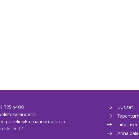
4 725 4400
Uutiset
olistosairaudet.fi
Tapahtum
on puhelinaika maanantaisin ja
Liity jäse
in klo 14–17.
Anna pala