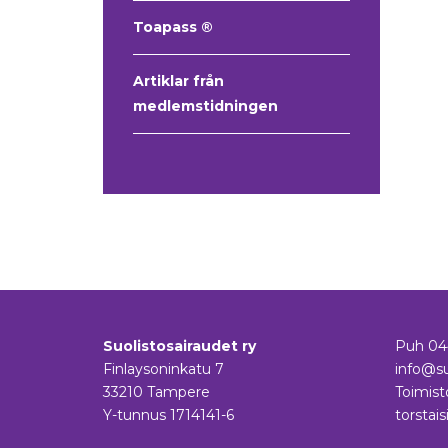
Toapass ®
Artiklar från
medlemstidningen
Suolistosairaudet ry
Puh
04
Finlaysoninkatu 7
info@su
33210 Tampere
Toimist
Y-tunnus 1714141-6
torstais