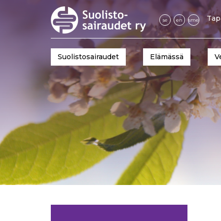
Tap
se
en
sme
Suolistosairaudet
Elämässä
V