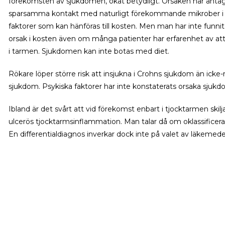
förekomsten av sjukdomen, ökat betydligt. Orsaken har antagit
sparsamma kontakt med naturligt förekommande mikrober i
faktorer som kan hänföras till kosten. Men man har inte funn
orsak i kosten även om många patienter har erfarenhet av a
i tarmen. Sjukdomen kan inte botas med diet.
Rökare löper större risk att insjukna i Crohns sjukdom än icke-
sjukdom. Psykiska faktorer har inte konstaterats orsaka sjuk
Ibland är det svårt att vid förekomst enbart i tjocktarmen ski
ulcerös tjocktarmsinflammation. Man talar då om oklassificerad 
En differentialdiagnos inverkar dock inte på valet av läkemed