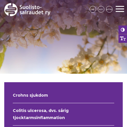
se
en
sme
Crohns sjukdom
Colitis ulcerosa, dvs. sårig
tjocktarmsinflammation