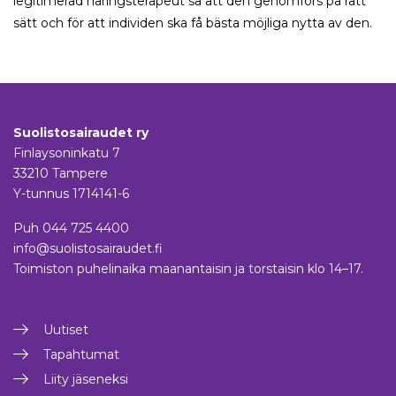
legitimerad näringsterapeut så att den genomförs på rätt
sätt och för att individen ska få bästa möjliga nytta av den.
Suolistosairaudet ry
Finlaysoninkatu 7
33210 Tampere
Y-tunnus 1714141-6
Puh
044 725 4400
info@suolistosairaudet.fi
Toimiston puhelinaika maanantaisin ja torstaisin klo 14–17.
Uutiset
Tapahtumat
Liity jäseneksi