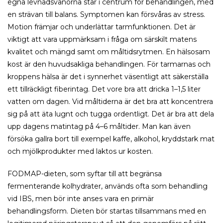
egna levnadsvanorna står i centrum för behandlingen, med
en strävan till balans. Symptomen kan försvåras av stress.
Motion främjar och underlättar tarmfunktionen. Det är
viktigt att vara uppmärksam i fråga om särskilt matens
kvalitet och mängd samt om måltidsrytmen. En hälsosam
kost är den huvudsakliga behandlingen. För tarmarnas och
kroppens hälsa är det i synnerhet väsentligt att säkerställa
ett tillräckligt fiberintag. Det vore bra att dricka 1–1,5 liter
vatten om dagen. Vid måltiderna är det bra att koncentrera
sig på att äta lugnt och tugga ordentligt. Det är bra att dela
upp dagens matintag på 4–6 måltider. Man kan även
försöka gallra bort till exempel kaffe, alkohol, kryddstark mat
och mjölkprodukter med laktos ur kosten.
FODMAP-dieten, som syftar till att begränsa
fermenterande kolhydrater, används ofta som behandling
vid IBS, men bör inte anses vara en primär
behandlingsform. Dieten bör startas tillsammans med en