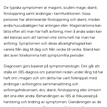
De typiska symptomen är magont, svullen mage, diarré,
förstoppning samt ändringar i tarmfunktionen. Vissa
personer har alternerande förstoppning och diarré, medan
andra huvudsakligen har antingen eller. Magsmärtorna kan
lätta efter att man har haft avföring, men å andra sidan kan
det kännas som att tarmen inte töms helt när man har
avföring. Symptomen och deras allvarlighetsgrad kan
variera från dag till dag och från vecka till vecka. Ibland kan
det även förekomma helt symptomfria perioder.
Diagnosen görs baserat på symptomatologin. Det går att
ställa en IBS-diagnos om patienten redan under lång tid har
haft ont i magen och om detta har varit förknippat med
ändringar i avföringens sammansättning och
avföringsfrekvensen, dvs. diarré, förstoppning eller ömsom
det ena eller andra. Behandlingen av IBS är fokuserad på
hantering och lindring av symptomen. Granskningen av de