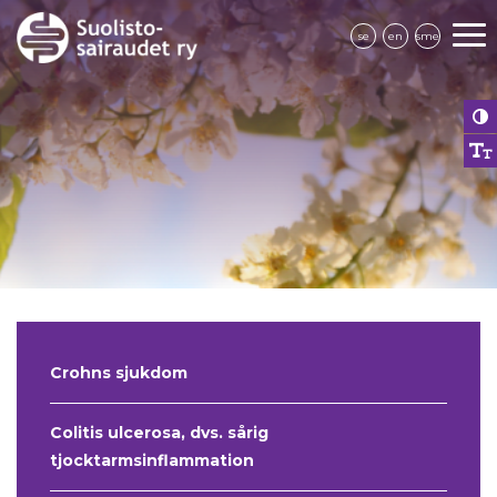
se
en
sme
Crohns sjukdom
Colitis ulcerosa, dvs. sårig
tjocktarmsinflammation