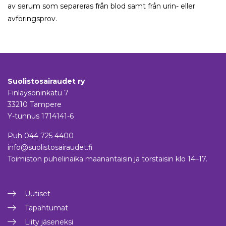
av serum som separeras från blod samt från urin- eller
avföringsprov.
Suolistosairaudet ry
Finlaysoninkatu 7
33210 Tampere
Y-tunnus 1714141-6
Puh
044 725 4400
info@suolistosairaudet.fi
Toimiston puhelinaika maanantaisin ja torstaisin klo 14–17.
Uutiset
Tapahtumat
Liity jäseneksi