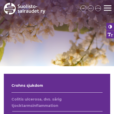
se
en
sme
Crohns sjukdom
Colitis ulcerosa, dvs. sårig
tjocktarmsinflammation