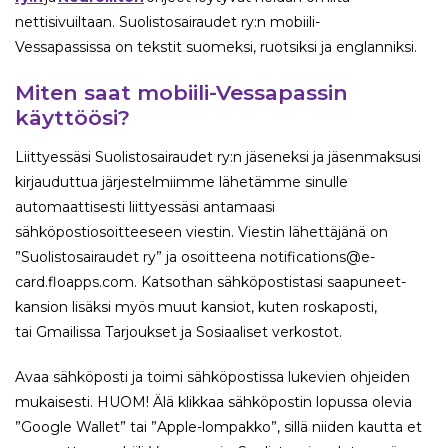
nettisivuiltaan. Suolistosairaudet ry:n mobiili-
Vessapassissa on tekstit suomeksi, ruotsiksi ja englanniksi.
Miten saat mobiili-Vessapassin
käyttöösi?
Liittyessäsi Suolistosairaudet ry:n jäseneksi ja jäsenmaksusi
kirjauduttua järjestelmiimme lähetämme sinulle
automaattisesti liittyessäsi antamaasi
sähköpostiosoitteeseen viestin. Viestin lähettäjänä on
”Suolistosairaudet ry” ja osoitteena notifications@e-
card.floapps.com. Katsothan sähköpostistasi saapuneet-
kansion lisäksi myös muut kansiot, kuten roskaposti,
tai Gmailissa Tarjoukset ja Sosiaaliset verkostot.
Avaa sähköposti ja toimi sähköpostissa lukevien ohjeiden
mukaisesti. HUOM! Älä klikkaa sähköpostin lopussa olevia
”Google Wallet” tai ”Apple-lompakko”, sillä niiden kautta et