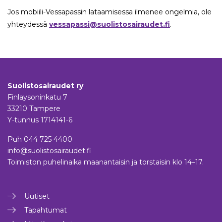
Jos mobiili-Vessapassin lataamisessa ilmenee ongelmia, ole
yhteydessä
vessapassi@suolistosairaudet.fi
.
Suolistosairaudet ry
Finlaysoninkatu 7
33210 Tampere
Y-tunnus 1714141-6
Puh
044 725 4400
info@suolistosairaudet.fi
Toimiston puhelinaika maanantaisin ja torstaisin klo 14–17.
Uutiset
Tapahtumat