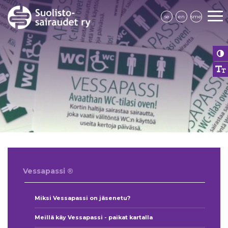
se
en
sme
Vessapassi ®
Miksi Vessapassi on jäsenetu?
Meillä käy Vessapassi - paikat kartalla