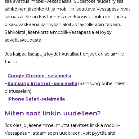
saa avattua mobiili-Vessapassia. Suolistosairaudet ry:ssä
sähköinen jäsenkortti ja mobiiliin ladattava Vessapassi ovat
samassa. Se on käytännössä verkkosivu, jonka voit ladata
pikakuvakkeena kännykän aloitusnäytölle apin tapaan.
Sähköistä jäsenkorttia/mobiili-Vessapassia ei löydy
sovelluskaupasta.
Jos kaipaa lisäapuja löydät kuvalliset ohjeet eri selaimille
täältä:
–
Google Chrome -selaimella
–
Samsung Internet -selaimella
(Samsung puhelimien
oletusselain).
–
iPhone Safari-selaimella
Miten saat linkin uudelleen?
Jos olet jo jäsenemme, mutta tarvitset linkkiä mobiili-
Vessapassin lataamiseen uudelleen, voit pyytää sitä