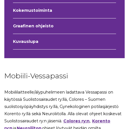
Kokemustoiminta
Graafinen ohjeisto
Kuvauslupa
Mobiili-Vessapassi
Mobiililaitteelle/älypuhelimeen ladattava Vessapassi on
käytössä Suolistosairaudet ry:llä, Colores – Suomen
suolistosyöpäyhdistys ry:llä, Gynekologinen potilasjärjestö
Korento ry:llä sekä Neuroliitolla. Alla olevat ohjeet koskevat
Suolistosairaudet ry:n jäseniä.
Colores ry:n
,
Korento
ry:n
ja
Neuroliiton
ohjeet löytyvät heidän omilta