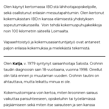
Olen käynyt kertomassa IBD:stä lähihoitajaopiskelijoille,
sekä osallistunut erilaisiin messutapahtumiin. Olen kertonut
kokemuksistani IBD:n kanssa elämisestä yhdistyksen
sopeutumiskursseilla. Voin tehdä kokemuspuhujakeikkoja
noin 100 kilometrin säteellä Loimaalta.
Vapaaehtoistyö ja kokemusasiantuntijatyö ovat antaneet
paljon erilaisia kokemuksia ja mielekästä tekemistä.
Olen
Katja
, v. 1979 syntynyt sairaanhoitaja Salosta. Crohnin
taudin diagnoosin sain 18-vuotiaana, vuonna 1998. Oireillut
olin tätä ennen jo muutaman vuoden. Crohnin tautini on
ahtauttava, mutta leikattu minua ei ole.
Kokemustoimijana voin kertoa, miten krooninen sairaus
vaikuttaa parisuhteeseen, opiskeluihin tai työelämässä
pärjäämiseen sekä miten itse sairauteen ja sen kanssa