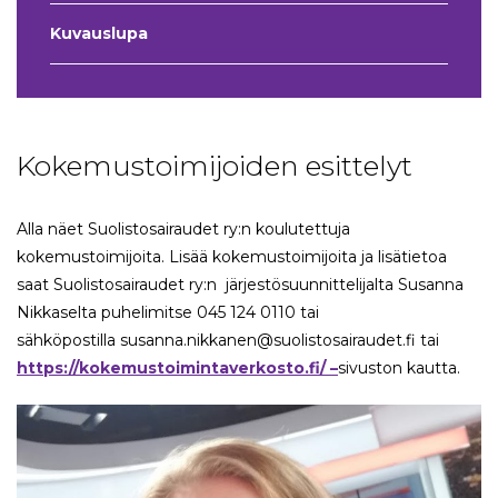
Kuvauslupa
Kokemustoimijoiden esittelyt
Alla näet Suolistosairaudet ry:n koulutettuja
kokemustoimijoita. Lisää kokemustoimijoita ja lisätietoa
saat Suolistosairaudet ry:n järjestösuunnittelijalta Susanna
Nikkaselta puhelimitse 045 124 0110 tai
sähköpostilla susanna.nikkanen@suolistosairaudet.fi tai
https://kokemustoimintaverkosto.fi/ –
sivuston kautta.