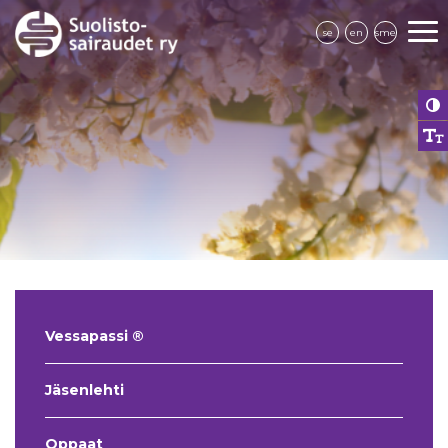
se
en
sme
Vessapassi ®
Jäsenlehti
Oppaat