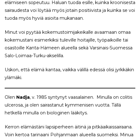
elämiseen sopeutuu. Haluan tuoda esille, kuinka kroonisesta
sairaudesta voi löytää myös jotain positiivista ja kuinka se voi
tuoda myös hyviä asioita mukanaan.
Minut voi pyytää kokemustoimijakeikalle avaamaan omaa
kokemustani esimerkiksi tuleville hoitajille, työpaikoille tai
osastoille Kanta-Hämeen alueella sekä Varsinais-Suomessa
Salo-Loimaa-Turku-akselilla.
Uskon, että elämä kantaa, vaikka välillä edessä olisi jyrkkäkin
ylämäki.
Olen
Nadja
, v. 1985 syntynyt vaasalainen. Minulla on colitis
ulcerosa, ja olen sairastanut kymmenisen vuotta. Tällä
hetkellä minulla on biologinen lääkitys.
Kerron elämästäni lapsiperheen äitinä ja pitkäaikaissairaana.
Voin kertoa tarinaani Pohjanmaan alueella suomeksi. Minua