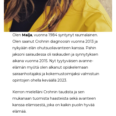
Olen
Maija
, vuonna 1984 syntynyt raumalainen.
Olen saanut Crohnin diagnoosin vuonna 2013 ja
nykyään elän ohutsuoliavanteen kanssa. Pahin
jaksoni sairaudessa oli raskauden ja synnytyksen
aikana vuonna 2015. Nyt tyytyväisen avanne-
elämän myötä olen alkanut opiskelemaan
sairaanhoitajaksi ja kokemustoimijaksi valmistuin
opintojen ohella keväällä 2023.
Kerron mielelläni Crohnin taudista ja sen
mukanaan tuomista haasteista sekä avanteen
kanssa elämisestä, joka on kaikin puolin hyvää
elämää.