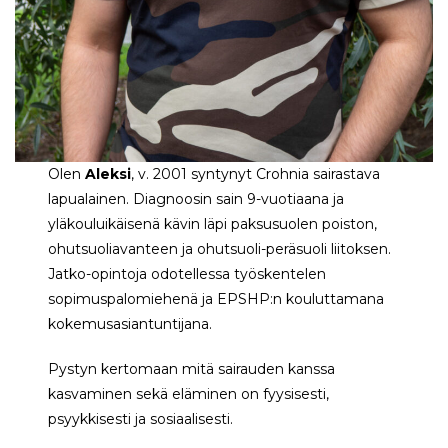
Olen
Aleksi
, v. 2001 syntynyt Crohnia sairastava
lapualainen. Diagnoosin sain 9-vuotiaana ja
yläkouluikäisenä kävin läpi paksusuolen poiston,
ohutsuoliavanteen ja ohutsuoli-peräsuoli liitoksen.
Jatko-opintoja odotellessa työskentelen
sopimuspalomiehenä ja EPSHP:n kouluttamana
kokemusasiantuntijana.
Pystyn kertomaan mitä sairauden kanssa
kasvaminen sekä eläminen on fyysisesti,
psyykkisesti ja sosiaalisesti.