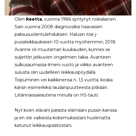
Olen
Reetta
, vuonna 1986 syntynyt nokialainen.
Sain vuonna 2008 diagnoosiksi haavaisen
paksusuolentulehduksen. Halusin itse j-
pussileikkaukseen 10 vuotta myöhemmin, 2018.
Avanne oli muutaman kuukauden, kunnes se
suljettiin jatkuvien ongelmien takia. Avanteen
sulkusaumassa ilmeni vuoto ja viikko avanteen
sulusta olin uudelleen leikkauspöydällä.
Toipuminen vei kaikkinensa n. 1,5 vuotta, koska
kärsin esimerkiksi raudanpuutteesta pitkään.
Liitännäissairautena minulla on HS-tauti.
Nyt koen eläväni parasta elämääni pussin kanssa
ja en ole vaikeista kokemuksistani huolimatta
katunut leikkauspäätöstäni.