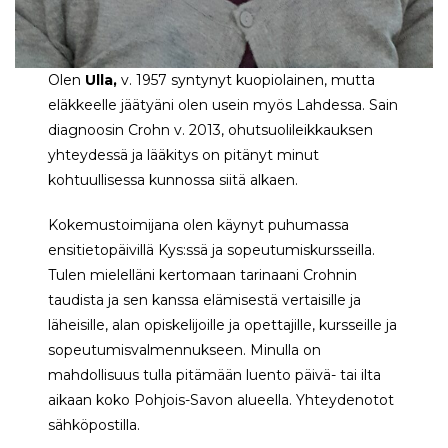
Olen
Ulla,
v. 1957 syntynyt kuopiolainen, mutta
eläkkeelle jäätyäni olen usein myös Lahdessa. Sain
diagnoosin Crohn v. 2013, ohutsuolileikkauksen
yhteydessä ja lääkitys on pitänyt minut
kohtuullisessa kunnossa siitä alkaen.
Kokemustoimijana olen käynyt puhumassa
ensitietopäivillä Kys:ssä ja sopeutumiskursseilla.
Tulen mielelläni kertomaan tarinaani Crohnin
taudista ja sen kanssa elämisestä vertaisille ja
läheisille, alan opiskelijoille ja opettajille, kursseille ja
sopeutumisvalmennukseen. Minulla on
mahdollisuus tulla pitämään luento päivä- tai ilta
aikaan koko Pohjois-Savon alueella. Yhteydenotot
sähköpostilla.