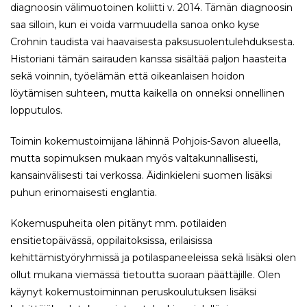
diagnoosin välimuotoinen koliitti v. 2014. Tämän diagnoosin
saa silloin, kun ei voida varmuudella sanoa onko kyse
Crohnin taudista vai haavaisesta paksusuolentulehduksesta.
Historiani tämän sairauden kanssa sisältää paljon haasteita
sekä voinnin, työelämän että oikeanlaisen hoidon
löytämisen suhteen, mutta kaikella on onneksi onnellinen
lopputulos.
Toimin kokemustoimijana lähinnä Pohjois-Savon alueella,
mutta sopimuksen mukaan myös valtakunnallisesti,
kansainvälisesti tai verkossa. Äidinkieleni suomen lisäksi
puhun erinomaisesti englantia.
Kokemuspuheita olen pitänyt mm. potilaiden
ensitietopäivässä, oppilaitoksissa, erilaisissa
kehittämistyöryhmissä ja potilaspaneeleissa sekä lisäksi olen
ollut mukana viemässä tietoutta suoraan päättäjille. Olen
käynyt kokemustoiminnan peruskoulutuksen lisäksi