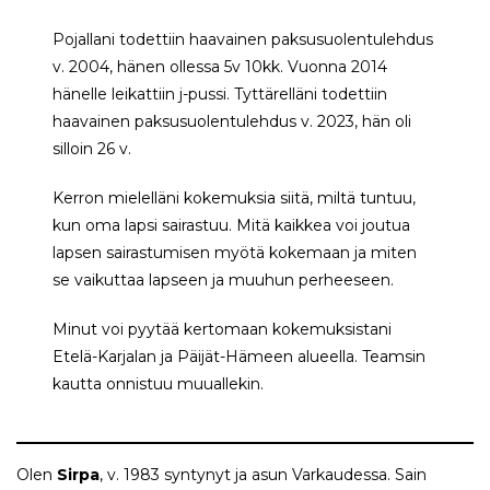
Pojallani todettiin haavainen paksusuolentulehdus
v. 2004, hänen ollessa 5v 10kk. Vuonna 2014
hänelle leikattiin j-pussi. Tyttärelläni todettiin
haavainen paksusuolentulehdus v. 2023, hän oli
silloin 26 v.
Kerron mielelläni kokemuksia siitä, miltä tuntuu,
kun oma lapsi sairastuu. Mitä kaikkea voi joutua
lapsen sairastumisen myötä kokemaan ja miten
se vaikuttaa lapseen ja muuhun perheeseen.
Minut voi pyytää kertomaan kokemuksistani
Etelä-Karjalan ja Päijät-Hämeen alueella. Teamsin
kautta onnistuu muuallekin.
Olen
Sirpa
, v. 1983 syntynyt ja asun Varkaudessa. Sain