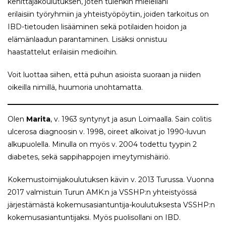
kehittäjäkoulutuksen, joten tulenkin mielelläni
erilaisiin työryhmiin ja yhteistyöpöytiin, joiden tarkoitus on
IBD-tietouden lisääminen sekä potilaiden hoidon ja
elämänlaadun parantaminen. Lisäksi onnistuu
haastattelut erilaisiin medioihin.
Voit luottaa siihen, että puhun asioista suoraan ja niiden
oikeilla nimillä, huumoria unohtamatta.
Olen
Marita
, v. 1963 syntynyt ja asun Loimaalla. Sain colitis
ulcerosa diagnoosin v. 1998, oireet alkoivat jo 1990-luvun
alkupuolella. Minulla on myös v. 2004 todettu tyypin 2
diabetes, sekä sappihappojen imeytymishäiriö.
Kokemustoimijakoulutuksen kävin v. 2013 Turussa. Vuonna
2017 valmistuin Turun AMK:n ja VSSHP:n yhteistyössä
järjestämästä kokemusasiantuntija-koulutuksesta VSSHP:n
kokemusasiantuntijaksi. Myös puolisollani on IBD.