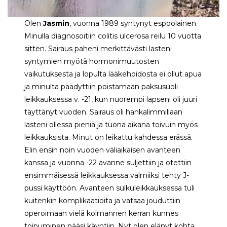
Olen
Jasmin
, vuonna 1989 syntynyt espoolainen.
Minulla diagnosoitiin colitis ulcerosa reilu 10 vuotta
sitten. Sairaus paheni merkittävästi lasteni
syntymien myötä hormonimuutosten
vaikutuksesta ja lopulta lääkehoidosta ei ollut apua
ja minulta päädyttiin poistamaan paksusuoli
leikkauksessa v. -21, kun nuorempi lapseni oli juuri
täyttänyt vuoden. Sairaus oli hankalimmillaan
lasteni ollessa pieniä ja tuona aikana toivuin myös
leikkauksista. Minut on leikattu kahdessa erässä.
Elin ensin noin vuoden väliaikaisen avanteen
kanssa ja vuonna -22 avanne suljettiin ja otettiin
ensimmäisessä leikkauksessa valmiiksi tehty J-
pussi käyttöön. Avanteen sulkuleikkauksessa tuli
kuitenkin komplikaatioita ja vatsaa jouduttiin
operoimaan vielä kolmannen kerran kunnes
toipuminen pääsi käyntiin. Nyt olen elänyt kohta