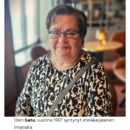
Olen
Satu
, vuonna 1967 syntynyt eteläkarjalainen
Imatralta.