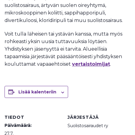
suolistosairaus, ärtyvän suolen oireyhtymä,
mikroskooppinen koliitti, sappihapporipuli,
divertikuloosi, kloridiripuli tai muu suolistosairaus.
Voit tulla läheisen tai ystävän kanssa, mutta myös
rohkeasti yksin uusia tuttavuuksia löytäen.
Yhdistyksen jäsenyyttä ei tarvita. Alueellisia
tapaamisia järjestävät pääsääntöisesti yhdistyksen
kouluttamat vapaaehtoiset
vertaistoimijat
.
Lisää kalenteriin
TIEDOT
JÄRJESTÄJÄ
Päivämäärä:
Suolistosairaudet ry
27.7.