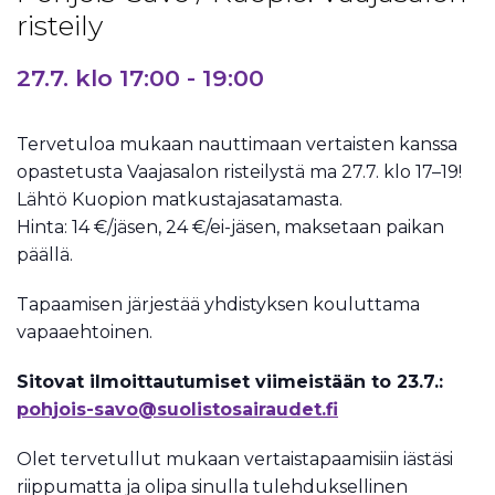
risteily
27.7. klo 17:00
-
19:00
Tervetuloa mukaan nauttimaan vertaisten kanssa
opastetusta Vaajasalon risteilystä ma 27.7. klo 17–19!
Lähtö Kuopion matkustajasatamasta.
Hinta: 14 €/jäsen, 24 €/ei-jäsen, maksetaan paikan
päällä.
Tapaamisen järjestää yhdistyksen kouluttama
vapaaehtoinen.
Sitovat ilmoittautumiset viimeistään to 23.7.:
pohjois-savo@suolistosairaudet.fi
Olet tervetullut mukaan vertaistapaamisiin iästäsi
riippumatta ja olipa sinulla tulehduksellinen