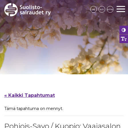
se
en
sme
« Kaikki Tapahtumat
Tämä tapahtuma on mennyt.
Pohjois-Savo / Kuopio: Vaajasalon