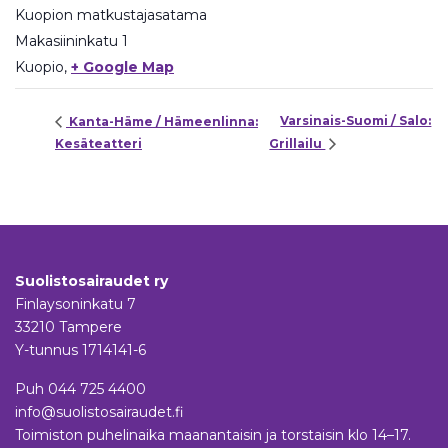
Kuopion matkustajasatama
Makasiininkatu 1
Kuopio
,
+ Google Map
Varsinais-Suomi / Salo:
Kanta-Häme / Hämeenlinna:
Kesäteatteri
Grillailu
Suolistosairaudet ry
Finlaysoninkatu 7
33210 Tampere
Y-tunnus 1714141-6
Puh
044 725 4400
info@suolistosairaudet.fi
Toimiston puhelinaika maanantaisin ja torstaisin klo 14–17.