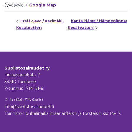
Jyväskylä
,
+ Google Map
Kanta-Häme / Hämeenlinna:
Etelä-Savo / Kerimäki:
Kesäteatteri
Kesäteatteri
Suolistosairaudet ry
Finlaysoninkatu 7
33210 Tampere
Y-tunnus 1714141-6
Puh
044 725 4400
info@suolistosairaudet.fi
Toimiston puhelinaika maanantaisin ja torstaisin klo 14–17.