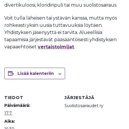
divertikuloosi, kloridiripuli tai muu suolistosairaus.
Voit tulla läheisen tai ystävän kanssa, mutta myös
rohkeasti yksin uusia tuttavuuksia löytäen.
Yhdistyksen jäsenyyttä ei tarvita. Alueellisia
tapaamisia järjestävät pääsääntöisesti yhdistyksen
vapaaehtoiset
vertaistoimijat
.
Lisää kalenteriin
TIEDOT
JÄRJESTÄJÄ
Päivämäärä:
Suolistosairaudet ry
17.7.
Aika: