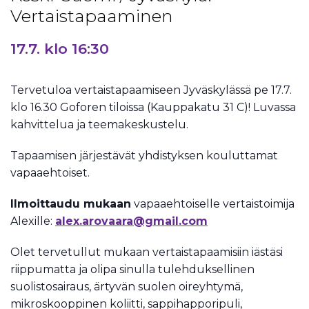
Vertaistapaaminen
17.7. klo 16:30
Tervetuloa vertaistapaamiseen Jyväskylässä pe 17.7.
klo 16.30 Goforen tiloissa (Kauppakatu 31 C)! Luvassa
kahvittelua ja teemakeskustelu.
Tapaamisen järjestävät yhdistyksen kouluttamat
vapaaehtoiset.
Ilmoittaudu mukaan
vapaaehtoiselle vertaistoimija
Alexille:
alex.arovaara@gmail.com
Olet tervetullut mukaan vertaistapaamisiin iästäsi
riippumatta ja olipa sinulla tulehduksellinen
suolistosairaus, ärtyvän suolen oireyhtymä,
mikroskooppinen koliitti, sappihapporipuli,