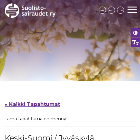
se
en
sme
« Kaikki Tapahtumat
Tämä tapahtuma on mennyt.
Keski-Suomi / Jyväskylä: