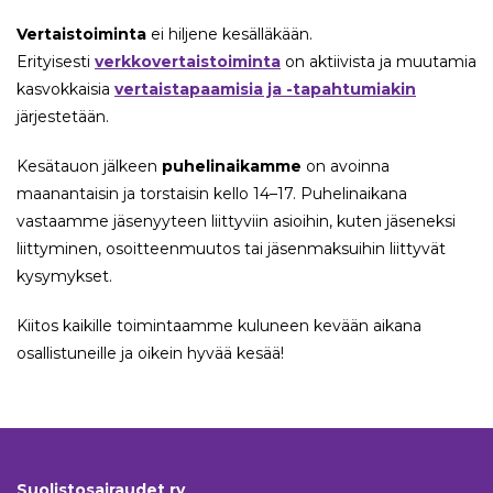
Vertaistoiminta
ei hiljene kesälläkään.
Erityisesti
verkkovertaistoiminta
on aktiivista ja muutamia
kasvokkaisia
vertaistapaamisia ja -tapahtumiakin
järjestetään.
Kesätauon jälkeen
puhelinaikamme
on avoinna
maanantaisin ja torstaisin kello 14–17. Puhelinaikana
vastaamme jäsenyyteen liittyviin asioihin, kuten jäseneksi
liittyminen, osoitteenmuutos tai jäsenmaksuihin liittyvät
kysymykset.
Kiitos kaikille toimintaamme kuluneen kevään aikana
osallistuneille ja oikein hyvää kesää!
Suolistosairaudet ry