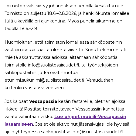
Toimiston väki siirtyy juhannuksen tienoilla kesälaitumille.
Toimisto on suljettu 18.6.–2.8.2026, ja henkilökunta lomailee
tällä aikavälillä eri ajankohtina. Myös puhelinaikamme on
tauolla 18.6.–2.8.
Huomioithan, että toimiston lomaillessa sähköposteihin
vastaamisessa saattaa ilmetä viivettä. Suosittelemme silti
mieltä askarruttavissa asioissa laittamaan sähköpostia
toimistolle info@suolistosairaudet.fi, tai työntekijöiden
sähköposteihin, jotka ovat muotoa
etunimi.sukunimi@suolistosairaudet.fi. Varauduthan
kuitenkin vastausviiveeseen.
Jos kaipaat
Vessapassia
kesän festareille, olethan ajoissa
liikkeellä! Postitse toimitettavaan Vessapassiin kannattaa
varata vähintään viikko.
Lue ohjeet mobiili-Vessapassin
lataamiseen
. Jos et ole aktivoinut jäsensivujasi, ole hyvissä
ajoin yhteydessä sähköpostitse info@suolistosairaudet.fi.