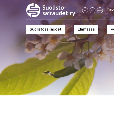
Tap
se
en
sme
Suolistosairaudet
Elämässä
V