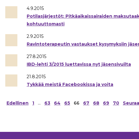
4.9.2015
Potilasjärjestöt: Pitkäaikaissairaiden maksuta
kohtuuttomasti
2.9.2015
Ravintoterapeutin vastaukset kysymyksiin jäsen
27.8.2015
IBD-lehti 3/2015 luettavissa nyt jäsensivuilta
21.8.2015
Tykkää meistä Facebookissa ja voita
Artikkelien
Edellinen
1
…
63
64
65
66
67
68
69
70
Seura
sivutus