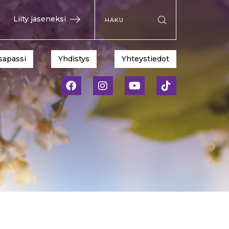
Hae sivustolta
Liity jäseneksi
Suorita haku
sapassi
Yhdistys
Yhteystiedot