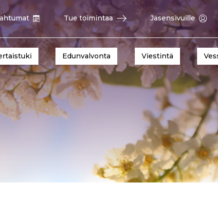
ahtumat
Tue toimintaa
Jäsensivuille
ertaistuki
Edunvalvonta
Viestintä
Ves