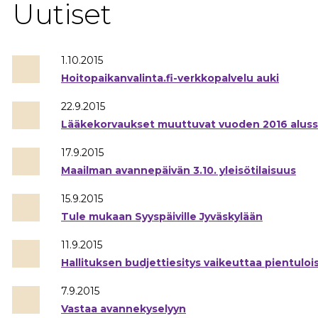
Uutiset
1.10.2015
Hoitopaikanvalinta.fi-verkkopalvelu auki
22.9.2015
Lääkekorvaukset muuttuvat vuoden 2016 alus
17.9.2015
Maailman avannepäivän 3.10. yleisötilaisuus
15.9.2015
Tule mukaan Syyspäiville Jyväskylään
11.9.2015
Hallituksen budjettiesitys vaikeuttaa pientuloisi
7.9.2015
Vastaa avannekyselyyn