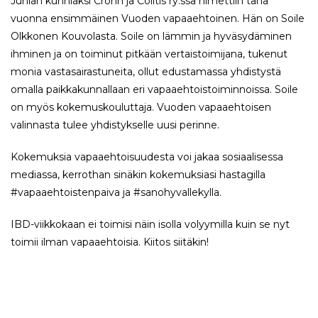
Juhlan kunniaksi Crohn ja Colitis ry:ssä nimettiin tänä
vuonna ensimmäinen Vuoden vapaaehtoinen. Hän on Soile
Olkkonen Kouvolasta. Soile on lämmin ja hyväsydäminen
ihminen ja on toiminut pitkään vertaistoimijana, tukenut
monia vastasairastuneita, ollut edustamassa yhdistystä
omalla paikkakunnallaan eri vapaaehtoistoiminnoissa. Soile
on myös kokemuskouluttaja. Vuoden vapaaehtoisen
valinnasta tulee yhdistykselle uusi perinne.
Kokemuksia vapaaehtoisuudesta voi jakaa sosiaalisessa
mediassa, kerrothan sinäkin kokemuksiasi hastagilla
#vapaaehtoistenpaiva ja #sanohyvallekylla.
IBD-viikkokaan ei toimisi näin isolla volyymilla kuin se nyt
toimii ilman vapaaehtoisia. Kiitos siitäkin!