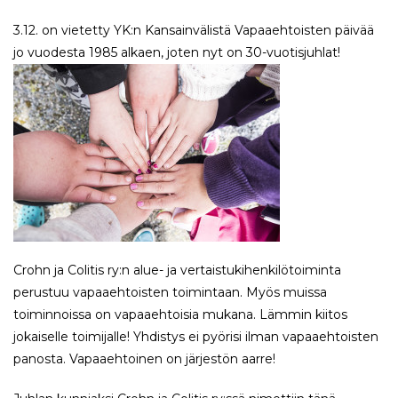
3.12. on vietetty YK:n Kansainvälistä Vapaaehtoisten päivää
jo vuodesta 1985 alkaen, joten nyt on 30-vuotisjuhlat!
Crohn ja Colitis ry:n alue- ja vertaistukihenkilötoiminta
perustuu vapaaehtoisten toimintaan. Myös muissa
toiminnoissa on vapaaehtoisia mukana. Lämmin kiitos
jokaiselle toimijalle! Yhdistys ei pyörisi ilman vapaaehtoisten
panosta. Vapaaehtoinen on järjestön aarre!