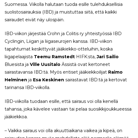
Suomessa. Viikolla halutaan tuoda esille tulehduksellisia
suolistosairauksia (IBD) ja muistuttaa siitä, että kaikki
sairaudet eivät näy ulospäin.
IBD-viikon järjestää Crohn ja Colitis ry yhteistyössä IBD
Cyclingin, Liigan ja liigaseurojen kanssa. IBD-viikon
tapahtumat keskittyvät jääkiekko-otteluihin, koska
liigapelaajista
Teemu Ramstedt
HIFK:sta,
Jari Sailio
Bluesista ja
Ville Uusitalo
Ässistä ovat kertoneet
sairastavansa IBD:tä. Myös entiset jääkiekkoilijat
Raimo
Helminen
ja
Esa Keskinen
sairastavat IBD:tä ja kertovat
tarinansa IBD-viikolla.
IBD-viikolla tuodaan esille, että sairaus voi olla kenellä
tahansa, joka kävelee vastaan tai pelaa suosikkijoukkueessa
jääkiekkoa.
– Vaikka sairaus voi olla akuuttiaikana vaikea ja kipeä, on