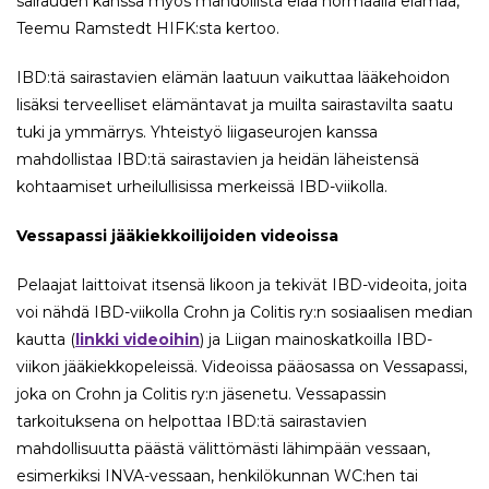
sairauden kanssa myös mahdollista elää normaalia elämää,
Teemu Ramstedt HIFK:sta kertoo.
IBD:tä sairastavien elämän laatuun vaikuttaa lääkehoidon
lisäksi terveelliset elämäntavat ja muilta sairastavilta saatu
tuki ja ymmärrys. Yhteistyö liigaseurojen kanssa
mahdollistaa IBD:tä sairastavien ja heidän läheistensä
kohtaamiset urheilullisissa merkeissä IBD-viikolla.
Vessapassi jääkiekkoilijoiden videoissa
Pelaajat laittoivat itsensä likoon ja tekivät IBD-videoita, joita
voi nähdä IBD-viikolla Crohn ja Colitis ry:n sosiaalisen median
kautta (
linkki videoihin
) ja Liigan mainoskatkoilla IBD-
viikon jääkiekkopeleissä. Videoissa pääosassa on Vessapassi,
joka on Crohn ja Colitis ry:n jäsenetu. Vessapassin
tarkoituksena on helpottaa IBD:tä sairastavien
mahdollisuutta päästä välittömästi lähimpään vessaan,
esimerkiksi INVA-vessaan, henkilökunnan WC:hen tai