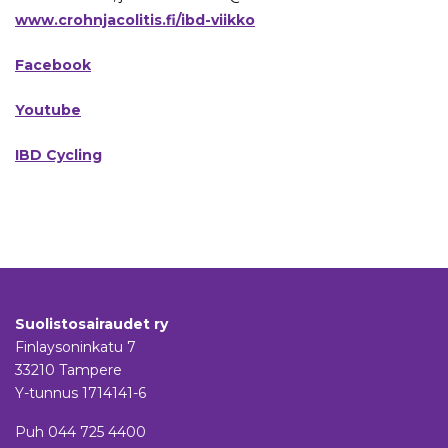
www.crohnjacolitis.fi/ibd-viikko
Facebook
Youtube
IBD Cycling
Suolistosairaudet ry
Finlaysoninkatu 7
33210 Tampere
Y-tunnus 1714141-6
Puh
044 725 4400