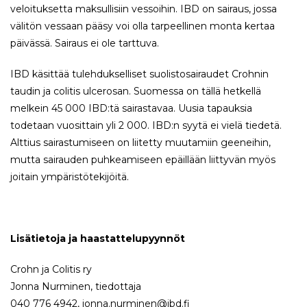
veloituksetta maksullisiin vessoihin. IBD on sairaus, jossa
välitön vessaan pääsy voi olla tarpeellinen monta kertaa
päivässä. Sairaus ei ole tarttuva.
IBD käsittää tulehdukselliset suolistosairaudet Crohnin
taudin ja colitis ulcerosan. Suomessa on tällä hetkellä
melkein 45 000 IBD:tä sairastavaa. Uusia tapauksia
todetaan vuosittain yli 2 000. IBD:n syytä ei vielä tiedetä.
Alttius sairastumiseen on liitetty muutamiin geeneihin,
mutta sairauden puhkeamiseen epäillään liittyvän myös
joitain ympäristötekijöitä.
Lisätietoja ja haastattelupyynnöt
Crohn ja Colitis ry
Jonna Nurminen, tiedottaja
040 776 4942, jonna.nurminen@ibd.fi