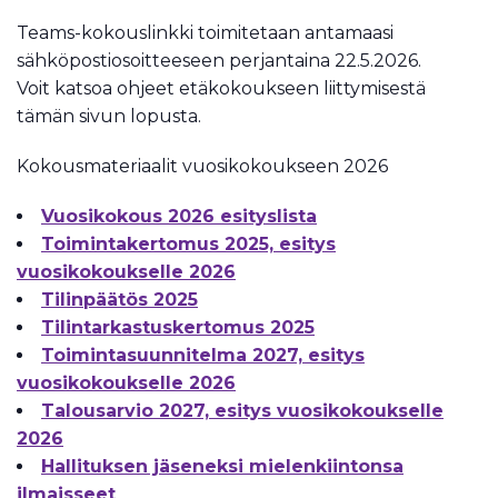
Teams-kokouslinkki toimitetaan antamaasi
sähköpostiosoitteeseen perjantaina 22.5.2026.
Voit katsoa ohjeet etäkokoukseen liittymisestä
tämän sivun lopusta.
Kokousmateriaalit vuosikokoukseen 2026
Vuosikokous 2026 esityslista
Toimintakertomus 2025, esitys
vuosikokoukselle 2026
Tilinpäätös 2025
Tilintarkastuskertomus 2025
Toimintasuunnitelma 2027, esitys
vuosikokoukselle 2026
Talousarvio 2027, esitys vuosikokoukselle
2026
Hallituksen jäseneksi mielenkiintonsa
ilmaisseet