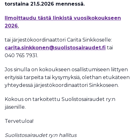
torstaina 21.5.2026 mennessä.
Ilmoittaudu tästä linkistä vuosikokoukseen
2026
,
tai järjestökoordinaattori Carita Sinkkoselle:
carita.sinkkonen@suolistosairaudet.fi
tai
040 765 7931.
Jos sinulla on kokoukseen osallistumiseen liittyen
erityisiä tarpeita tai kysymyksiä, olethan etukäteen
yhteydessä järjestökoordinaattori Sinkkoseen.
Kokous on tarkoitettu Suolistosairaudet ry:n
jäsenille.
Tervetuloa!
Suolistosairaudet ry:n hallitus