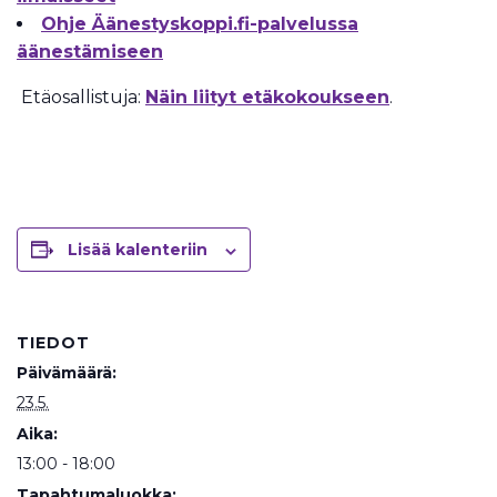
Ohje Äänestyskoppi.fi-palvelussa
äänestämiseen
Etäosallistuja:
Näin liityt etäkokoukseen
.
Lisää kalenteriin
TIEDOT
Päivämäärä:
23.5.
Aika:
13:00 - 18:00
Tapahtumaluokka: