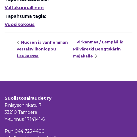
Valtakunnallinen
Tapahtuma tagia:
Vuosikokous
Pirkanmaa / Lempäälä:
Nuoren ja vanhemman
vertaisviikonloppu
Päiväretki Bengtskärin
Laukaassa
majakalle
Suolistosairaudet ry
Finlaysoninkatu 7
33210 Tampere
Y-tunnus 1714141-6
Puh
044 725 4400