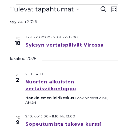
Tapahtumat
Tapahtu
Tapa
Tulevat tapahtumat
Etsi
Lista
View
Etsi
Valitse
Navig
syyskuu 2026
aja
päivä.
Näkymät
navigoint
18.9. klo 00:00
-
20.9. klo 18:00
PE
18
Syksyn vertaispäivät Virossa
lokakuu 2026
2.10.
-
4.10.
PE
2
Nuorten aikuisten
vertaisviikonloppu
Honkiniemen leirikeskus
Honkiniementie 150,
Ähtäri
9.10. klo 13:00
-
11.10. klo 13:00
PE
9
Sopeutumista tukeva kurssi