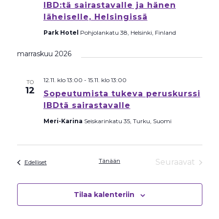
IBD:tä sairastavalle ja hänen
läheiselle, Helsingissä
Park Hotel
Pohjolankatu 38, Helsinki, Finland
marraskuu 2026
12.11. klo 13:00
-
15.11. klo 13:00
TO
12
Sopeutumista tukeva peruskurssi
IBDtä sairastavalle
Meri-Karina
Seiskarinkatu 35, Turku, Suomi
Tänään
Seuraavat
Tapahtumat
Edelliset
Tapahtum
Tilaa kalenteriin