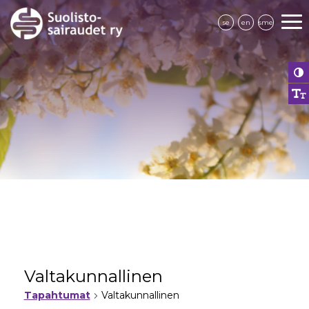
se
en
sme
Valtakunnallinen
Tapahtumat
Valtakunnallinen