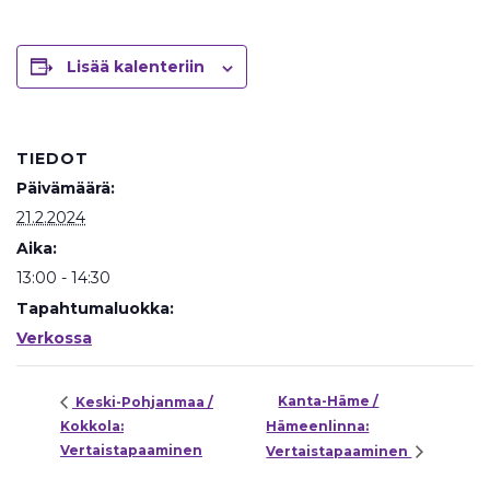
Lisää kalenteriin
TIEDOT
Päivämäärä:
21.2.2024
Aika:
13:00 - 14:30
Tapahtumaluokka:
Verkossa
Kanta-Häme /
Keski-Pohjanmaa /
Kokkola:
Hämeenlinna:
Vertaistapaaminen
Vertaistapaaminen