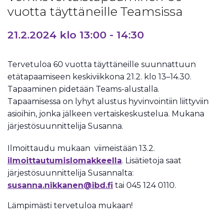
vuotta täyttäneille Teamsissa
21.2.2024 klo 13:00
-
14:30
Tervetuloa 60 vuotta täyttäneille suunnattuun
etätapaamiseen keskiviikkona 21.2. klo 13–14.30.
Tapaaminen pidetään Teams-alustalla.
Tapaamisessa on lyhyt alustus hyvinvointiin liittyviin
asioihin, jonka jälkeen vertaiskeskustelua. Mukana
järjestösuunnittelija Susanna.
Ilmoittaudu mukaan viimeistään 13.2.
ilmoittautumislomakkeella
. Lisätietoja saat
järjestösuunnittelija Susannalta:
susanna.nikkanen@ibd.fi
tai 045 124 0110.
Lämpimästi tervetuloa mukaan!