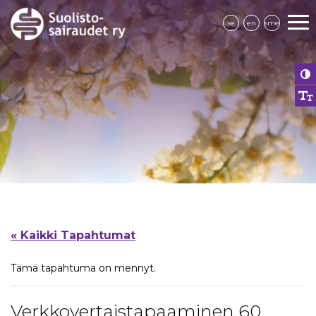
se
en
sme
« Kaikki Tapahtumat
Tämä tapahtuma on mennyt.
Verkkovertaistapaaminen 60