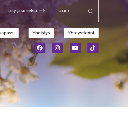
Hae sivustolta
Liity jäseneksi
Suorita haku
sapassi
Yhdistys
Yhteystiedot