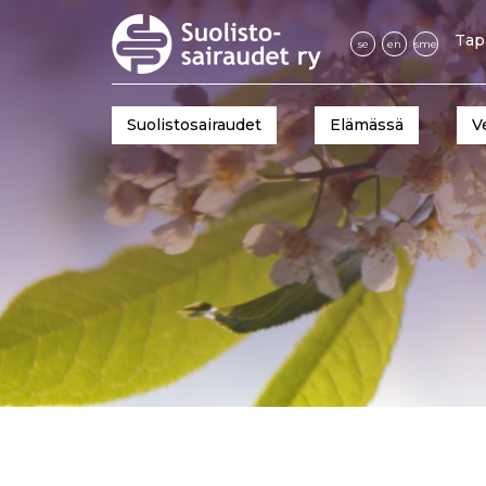
Tap
se
en
sme
Suolistosairaudet
Elämässä
V