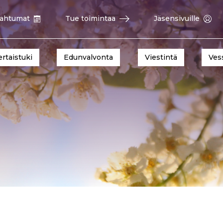
ahtumat
Tue toimintaa
Jäsensivuille
ertaistuki
Edunvalvonta
Viestintä
Ves