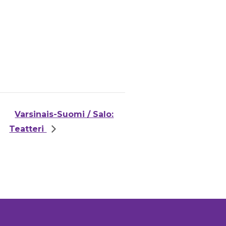
Varsinais-Suomi / Salo:
Teatteri