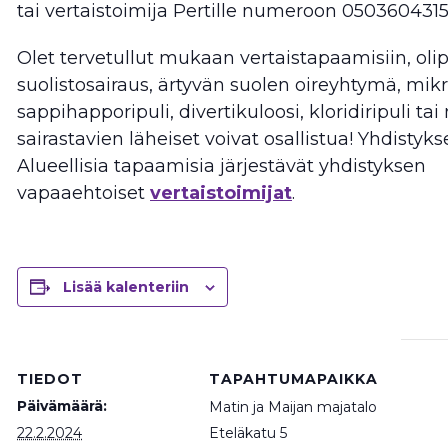
tai vertaistoimija Pertille numeroon 0503604315
Olet tervetullut mukaan vertaistapaamisiin, olip
suolistosairaus, ärtyvän suolen oireyhtymä, mikr
sappihapporipuli, divertikuloosi, kloridiripuli ta
sairastavien läheiset voivat osallistua! Yhdistyks
Alueellisia tapaamisia järjestävät yhdistyksen
vapaaehtoiset
vertaistoimijat
.
Lisää kalenteriin
TIEDOT
TAPAHTUMAPAIKKA
Päivämäärä:
Matin ja Maijan majatalo
22.2.2024
Eteläkatu 5