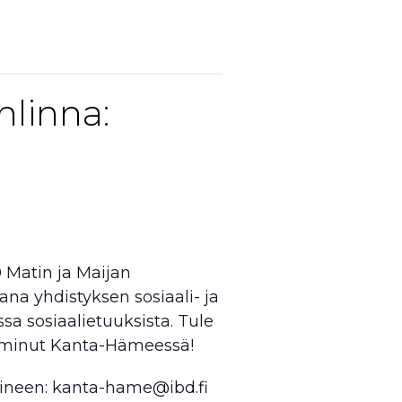
linna:
0 Matin ja Maijan
ana yhdistyksen sosiaali- ja
sa sosiaalietuuksista. Tule
oiminut Kanta-Hämeessä!
ioineen: kanta-hame@ibd.fi