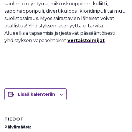
suolen oireyhtymä, mikroskooppinen koliitti,
sappihapporipuli, divertikuloosi, kloridiripuli tai muu
suolistosairaus. Myös sairastavien läheiset voivat
osallistua! Yhdistyksen jäsenyyttä ei tarvita.
Alueellisia tapaamisia järjestävät pääsääntöisesti
yhdistyksen vapaaehtoiset
vertaistoimijat
.
Lisää kalenteriin
TIEDOT
Päivämäärä: