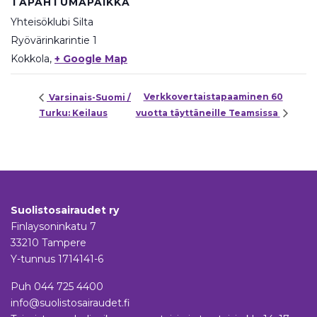
TAPAHTUMAPAIKKA
Yhteisöklubi Silta
Ryövärinkarintie 1
Kokkola
,
+ Google Map
Verkkovertaistapaaminen 60
Varsinais-Suomi /
Turku: Keilaus
vuotta täyttäneille Teamsissa
Suolistosairaudet ry
Finlaysoninkatu 7
33210 Tampere
Y-tunnus 1714141-6
Puh
044 725 4400
info@suolistosairaudet.fi