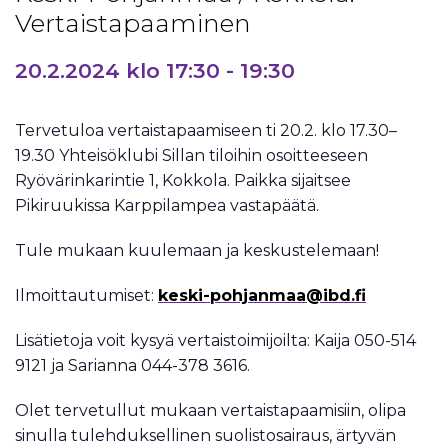
Vertaistapaaminen
20.2.2024 klo 17:30
-
19:30
Tervetuloa vertaistapaamiseen ti 20.2. klo 17.30–
19.30 Yhteisöklubi Sillan tiloihin osoitteeseen
Ryövärinkarintie 1, Kokkola. Paikka sijaitsee
Pikiruukissa Karppilampea vastapäätä.
Tule mukaan kuulemaan ja keskustelemaan!
Ilmoittautumiset:
keski-pohjanmaa@ibd.fi
Lisätietoja voit kysyä vertaistoimijoilta: Kaija 050-514
9121 ja Sarianna 044-378 3616.
Olet tervetullut mukaan vertaistapaamisiin, olipa
sinulla tulehduksellinen suolistosairaus, ärtyvän