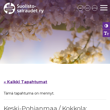
se
en
sme
« Kaikki Tapahtumat
Tämä tapahtuma on mennyt.
Keski-Pohjanmaa / Kokkola: