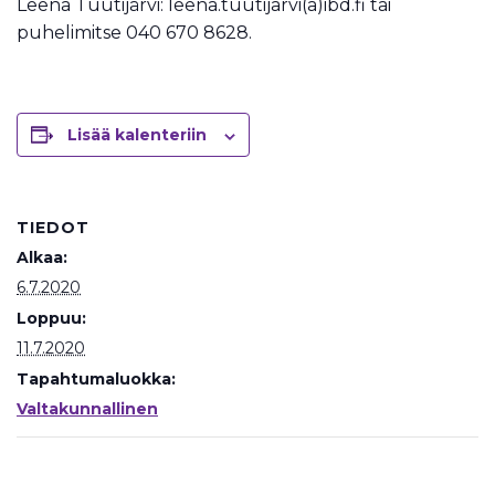
Leena Tuutijärvi: leena.tuutijarvi(a)ibd.fi tai
puhelimitse 040 670 8628.
Lisää kalenteriin
TIEDOT
Alkaa:
6.7.2020
Loppuu:
11.7.2020
Tapahtumaluokka:
Valtakunnallinen