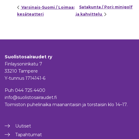
Satakunta / Pori: minigolf
Varsinais-Suomi / Loimaa:
kesäteatteri
ja kahvittelu
Suolistosairaudet ry
Finlaysoninkatu 7
33210 Tampere
Y-tunnus 1714141-6
Puh
044 725 4400
info@suolistosairaudet.fi
Toimiston puhelinaika maanantaisin ja torstaisin klo 14–17.
Uutiset
Tapahtumat