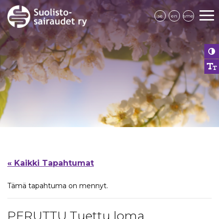
se
en
sme
« Kaikki Tapahtumat
Tämä tapahtuma on mennyt.
PERUTTU Tuettu loma