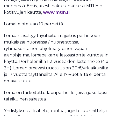
mennessä. Ensisijaisesti haku sähköisesti MTLH:n
kotisivujen kautta,
www.mtlh.fi
Lomalle otetaan 10 perhettä.
Lomaan sisältyy täysihoito, majoitus perhekoon
mukaisissa huoneissa / huoneistoissa,
ryhmäkohtainen ohjelma, yleinen vapaa-
ajanohjelma, lomapaikan allasosaston ja kuntosalin
käyttö. Perhelomilla 1-3 vuotiaiden lastenhoito (4 x
2H). Loman omavastuuosuus on 20 €/vrk aikuisilta
ja 17 vuotta täyttäneiltä. Alle 17-vuotiailta ei peritä
omavastuuta.
Loma on tarkoitettu lapsiperheille, joissa joko lapsi
tai aikuinen sairastaa.
Yhdistyksessä lisätietoja antaa järjestösuunnittelija