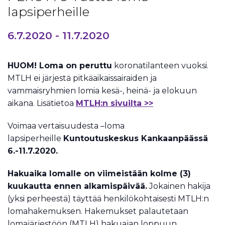
lapsiperheille
6.7.2020
-
11.7.2020
HUOM! Loma on peruttu
koronatilanteen vuoksi.
MTLH ei järjestä pitkäaikaissairaiden ja
vammaisryhmien lomia kesä-, heinä- ja elokuun
aikana. Lisätietoa
MTLH:n sivuilta >>
Voimaa vertaisuudesta –loma
lapsiperheille
Kuntoutuskeskus Kankaanpäässä
6.-11.7.2020.
Hakuaika lomalle on viimeistään kolme (3)
kuukautta ennen alkamispäivää.
Jokainen hakija
(yksi perheestä) täyttää henkilökohtaisesti MTLH:n
lomahakemuksen. Hakemukset palautetaan
lomajärjestöön (MTLH) hakuajan loppuun