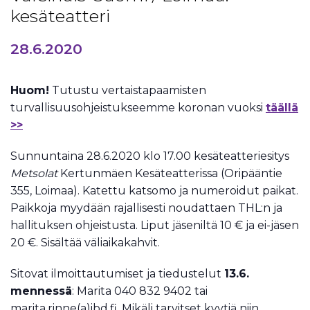
kesäteatteri
28.6.2020
Huom!
Tutustu vertaistapaamisten
turvallisuusohjeistukseemme koronan vuoksi
täällä
>>
Sunnuntaina 28.6.2020 klo 17.00 kesäteatteriesitys
Metsolat
Kertunmäen Kesäteatterissa (Oripääntie
355, Loimaa). Katettu katsomo ja numeroidut paikat.
Paikkoja myydään rajallisesti noudattaen THL:n ja
hallituksen ohjeistusta. Liput jäseniltä 10 € ja ei-jäsen
20 €. Sisältää väliaikakahvit.
Sitovat ilmoittautumiset ja tiedustelut
13.6.
mennessä
: Marita 040 832 9402 tai
marita.rinne(a)ibd.fi. Mikäli tarvitset kyytiä niin