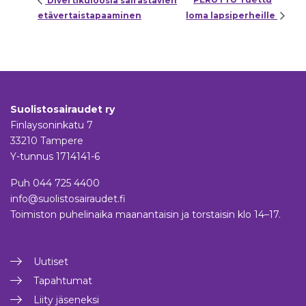
Divertikuloosia sairastavien
etävertaistapaaminen
loma lapsiperheille
Suolistosairaudet ry
Finlaysoninkatu 7
33210 Tampere
Y-tunnus 1714141-6
Puh
044 725 4400
info@suolistosairaudet.fi
Toimiston puhelinaika maanantaisin ja torstaisin klo 14–17.
Uutiset
Tapahtumat
Liity jäseneksi