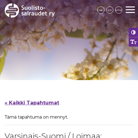
se
en
sme
« Kaikki Tapahtumat
Tämä tapahtuma on mennyt.
Varsinais-Suomi / Loimaa: