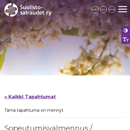
se
en
sme
« Kaikki Tapahtumat
Tämä tapahtuma on mennyt.
Sopeutumisvalmennus /