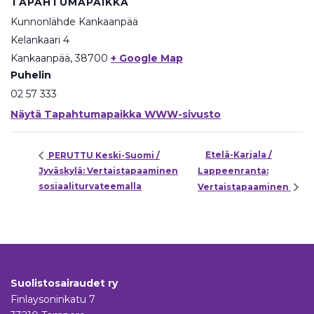
TAPAHTUMAPAIKKA
Kunnonlähde Kankaanpää
Kelankaari 4
Kankaanpää
,
38700
+ Google Map
Puhelin
02 57 333
Näytä Tapahtumapaikka WWW-sivusto
Etelä-Karjala /
PERUTTU Keski-Suomi /
Jyväskylä: Vertaistapaaminen
Lappeenranta:
sosiaaliturvateemalla
Vertaistapaaminen
Suolistosairaudet ry
Finlaysoninkatu 7