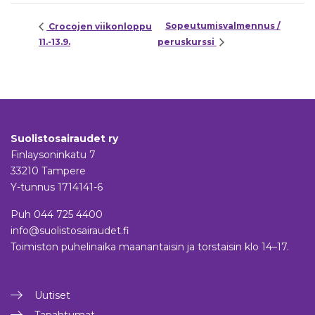
Sopeutumisvalmennus /
Crocojen viikonloppu
11.-13.9.
peruskurssi
Suolistosairaudet ry
Finlaysoninkatu 7
33210 Tampere
Y-tunnus 1714141-6
Puh
044 725 4400
info@suolistosairaudet.fi
Toimiston puhelinaika maanantaisin ja torstaisin klo 14–17.
Uutiset