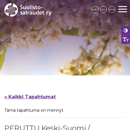
se
en
sme
« Kaikki Tapahtumat
Tämä tapahtuma on mennyt.
PERUTTU Keski-Suomi /