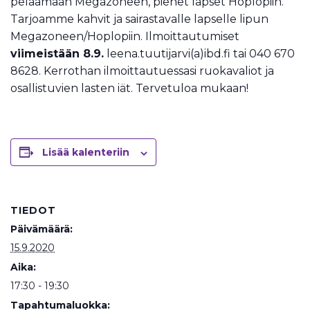
pelaamaan Megazoneen, pienet lapset Hoplopiin.
Tarjoamme kahvit ja sairastavalle lapselle lipun
Megazoneen/Hoplopiin. Ilmoittautumiset
viimeistään 8.9.
leena.tuutijarvi(a)ibd.fi tai 040 670
8628. Kerrothan ilmoittautuessasi ruokavaliot ja
osallistuvien lasten iät. Tervetuloa mukaan!
Lisää kalenteriin
TIEDOT
Päivämäärä:
15.9.2020
Aika:
17:30 - 19:30
Tapahtumaluokka: