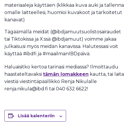
materiaaleja käyttäen (klikkaa kuva auki ja tallenna
omalle laitteellesi, huomioi kuvakoot ja tarkoitetut
kanavat)
Tägäämällä meidät (@ibdjamuutsuolistosairaudet
tai Tiktokissa ja X:ssä @ibdjamuut) voimme jakaa
julkaisusi myös meidän kanavissa. Halutessasi voit
käyttää #ibdfi ja #maailmanIBDpäivä.
Haluaisitko kertoa tarinasi mediassa? Ilmoittaudu
haastateltavaksi
tämän lomakkeen
kautta, tai laita
viestiä viestintäpäällikkö Renja Nikulalle
renja.nikula@ibd.fi tai 040 632 6622!
Lisää kalenteriin