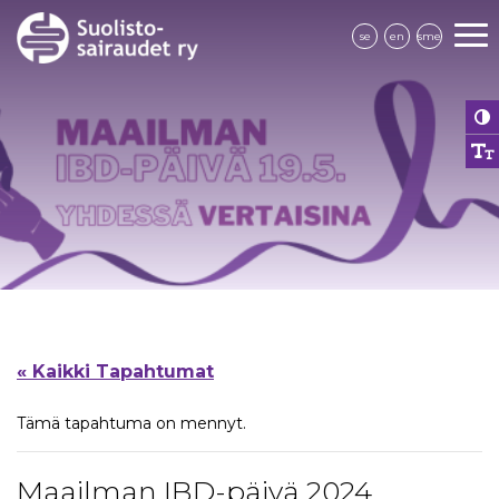
se
en
sme
« Kaikki Tapahtumat
Tämä tapahtuma on mennyt.
Maailman IBD-päivä 2024