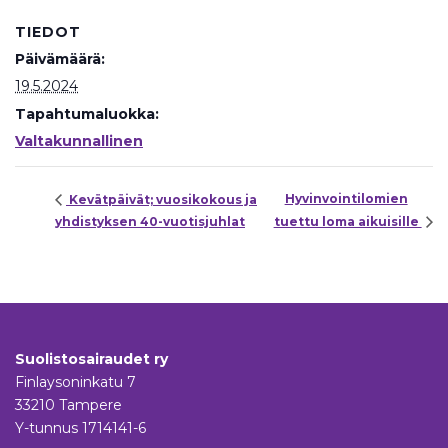
TIEDOT
Päivämäärä:
19.5.2024
Tapahtumaluokka:
Valtakunnallinen
Hyvinvointilomien
Kevätpäivät; vuosikokous ja
yhdistyksen 40-vuotisjuhlat
tuettu loma aikuisille
Suolistosairaudet ry
Finlaysoninkatu 7
33210 Tampere
Y-tunnus 1714141-6