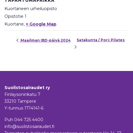
TAPAHTUMAPAIKKA
Kuortaneen urheiluopisto
Opistotie 1
Kuortane
,
+ Google Map
Satakunta / Pori: Pilates
Maailman IBD-päivä 2024
Suolistosairaudet ry
Finlaysoninkatu 7
33210 Tampere
Y-tunnus 1714141-6
Puh
044 725 4400
info@suolistosairaudet.fi