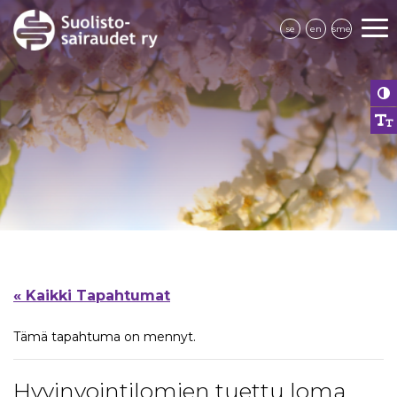
se
en
sme
« Kaikki Tapahtumat
Tämä tapahtuma on mennyt.
Hyvinvointilomien tuettu loma