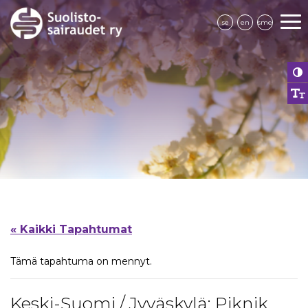
se
en
sme
« Kaikki Tapahtumat
Tämä tapahtuma on mennyt.
Keski-Suomi / Jyväskylä: Piknik