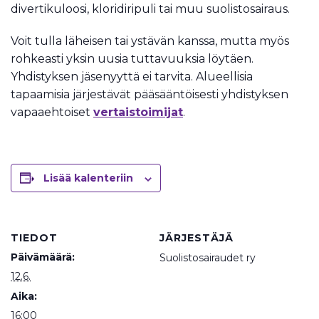
divertikuloosi, kloridiripuli tai muu suolistosairaus.
Voit tulla läheisen tai ystävän kanssa, mutta myös
rohkeasti yksin uusia tuttavuuksia löytäen.
Yhdistyksen jäsenyyttä ei tarvita. Alueellisia
tapaamisia järjestävät pääsääntöisesti yhdistyksen
vapaaehtoiset
vertaistoimijat
.
Lisää kalenteriin
TIEDOT
JÄRJESTÄJÄ
Päivämäärä:
Suolistosairaudet ry
12.6.
Aika:
16:00