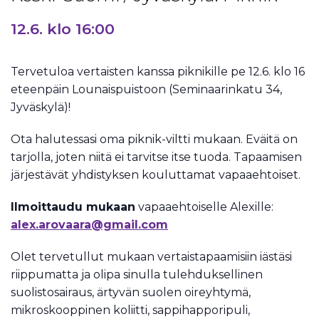
12.6. klo 16:00
Tervetuloa vertaisten kanssa piknikille pe 12.6. klo 16
eteenpäin Lounaispuistoon (Seminaarinkatu 34,
Jyväskylä)!
Ota halutessasi oma piknik-viltti mukaan. Eväitä on
tarjolla, joten niitä ei tarvitse itse tuoda. Tapaamisen
järjestävät yhdistyksen kouluttamat vapaaehtoiset.
Ilmoittaudu mukaan
vapaaehtoiselle Alexille:
alex.arovaara@gmail.com
Olet tervetullut mukaan vertaistapaamisiin iästäsi
riippumatta ja olipa sinulla tulehduksellinen
suolistosairaus, ärtyvän suolen oireyhtymä,
mikroskooppinen koliitti, sappihapporipuli,