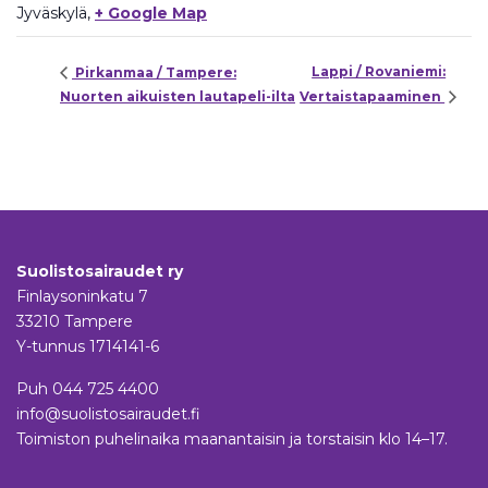
Jyväskylä
,
+ Google Map
Lappi / Rovaniemi:
Pirkanmaa / Tampere:
Nuorten aikuisten lautapeli-ilta
Vertaistapaaminen
Suolistosairaudet ry
Finlaysoninkatu 7
33210 Tampere
Y-tunnus 1714141-6
Puh
044 725 4400
info@suolistosairaudet.fi
Toimiston puhelinaika maanantaisin ja torstaisin klo 14–17.