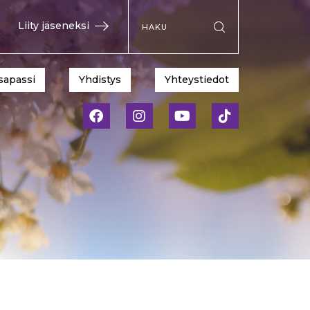
Hae sivustolta
Liity jäseneksi
Suorita haku
sapassi
Yhdistys
Yhteystiedot