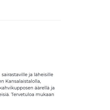
airastaville ja läheisille
n Kansalaistalolla,
kahvikupposen äärellä ja
veisiä. Tervetuloa mukaan