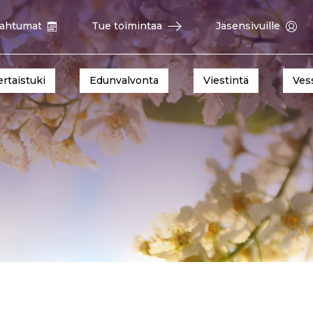
ahtumat
Tue toimintaa
Jäsensivuille
ertaistuki
Edunvalvonta
Viestintä
Ves