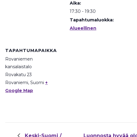
Aika:
17:30 - 19:30
Tapahtumaluokka:
Alueellinen
TAPAHTUMAPAIKKA
Rovaniemen
kansalaistalo
Rovakatu 23
Rovaniemi
,
Suomi
+
Google Map
Keski-Suomi /
Luonnosta hyvää ol