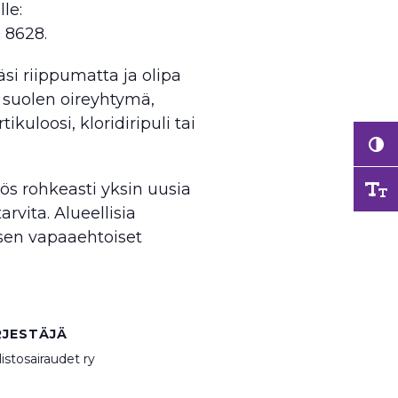
le:
 8628.
si riippumatta ja olipa
n suolen oireyhtymä,
ikuloosi, kloridiripuli tai
ös rohkeasti yksin uusia
rvita. Alueellisia
ksen vapaaehtoiset
RJESTÄJÄ
istosairaudet ry