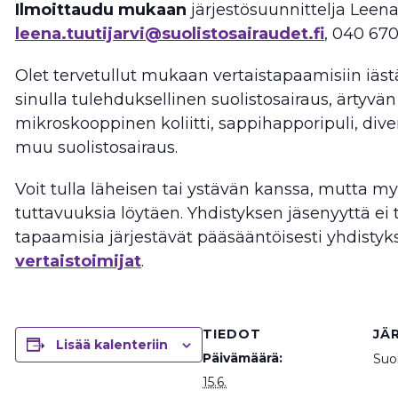
Ilmoittaudu mukaan
järjestösuunnittelja Leenal
leena.tuutijarvi@suolistosairaudet.fi
, 040 670
Olet tervetullut mukaan vertaistapaamisiin iästä
sinulla tulehduksellinen suolistosairaus, ärtyvä
mikroskooppinen koliitti, sappihapporipuli, divert
muu suolistosairaus.
Voit tulla läheisen tai ystävän kanssa, mutta my
tuttavuuksia löytäen. Yhdistyksen jäsenyyttä ei ta
tapaamisia järjestävät pääsääntöisesti yhdisty
vertaistoimijat
.
TIEDOT
JÄ
Lisää kalenteriin
Päivämäärä:
Suol
15.6.