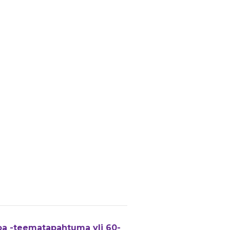
oa -teematapahtuma yli 60-