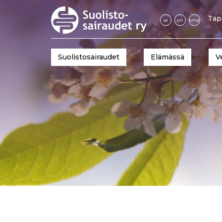
Tap
se
en
sme
Suolistosairaudet
Elämässä
V