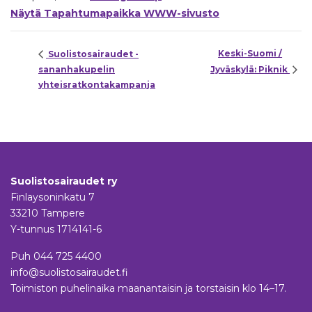
Näytä Tapahtumapaikka WWW-sivusto
Keski-Suomi /
Suolistosairaudet -
sananhakupelin
Jyväskylä: Piknik
yhteisratkontakampanja
Suolistosairaudet ry
Finlaysoninkatu 7
33210 Tampere
Y-tunnus 1714141-6
Puh
044 725 4400
info@suolistosairaudet.fi
Toimiston puhelinaika maanantaisin ja torstaisin klo 14–17.