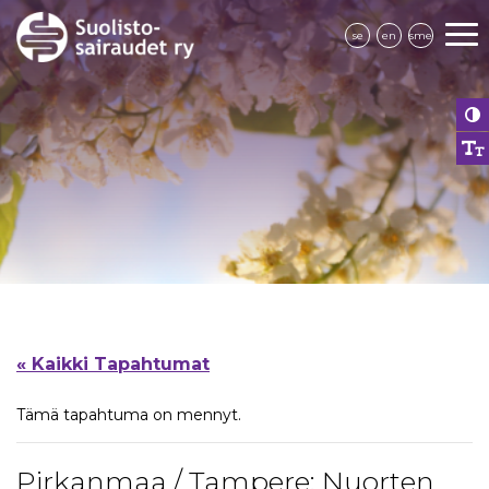
se
en
sme
« Kaikki Tapahtumat
Tämä tapahtuma on mennyt.
Pirkanmaa / Tampere: Nuorten