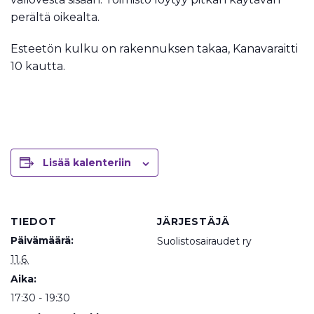
perältä oikealta.
Esteetön kulku on rakennuksen takaa, Kanavaraitti
10 kautta.
Lisää kalenteriin
TIEDOT
JÄRJESTÄJÄ
Päivämäärä:
Suolistosairaudet ry
11.6.
Aika:
17:30 - 19:30