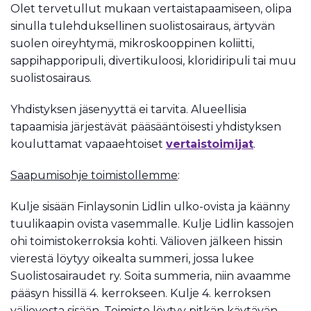
Olet tervetullut mukaan vertaistapaamiseen, olipa
sinulla tulehduksellinen suolistosairaus, ärtyvän
suolen oireyhtymä, mikroskooppinen koliitti,
sappihapporipuli, divertikuloosi, kloridiripuli tai muu
suolistosairaus.
Yhdistyksen jäsenyyttä ei tarvita. Alueellisia
tapaamisia järjestävät pääsääntöisesti yhdistyksen
kouluttamat vapaaehtoiset
vertaistoimijat
.
Saapumisohje toimistollemme
:
Kulje sisään Finlaysonin Lidlin ulko-ovista ja käänny
tuulikaapin ovista vasemmalle. Kulje Lidlin kassojen
ohi toimistokerroksia kohti. Välioven jälkeen hissin
vierestä löytyy oikealta summeri, jossa lukee
Suolistosairaudet ry. Soita summeria, niin avaamme
pääsyn hissillä 4. kerrokseen. Kulje 4. kerroksen
väliovesta sisään. Toimisto löytyy pitkän käytävän