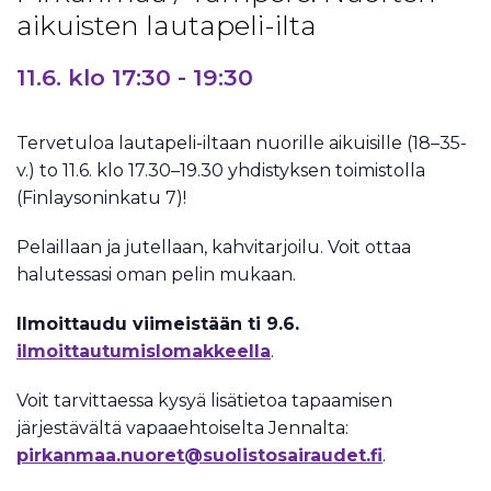
aikuisten lautapeli-ilta
11.6. klo 17:30
-
19:30
Tervetuloa lautapeli-iltaan nuorille aikuisille (18–35-
v.) to 11.6. klo 17.30–19.30 yhdistyksen toimistolla
(Finlaysoninkatu 7)!
Pelaillaan ja jutellaan, kahvitarjoilu. Voit ottaa
halutessasi oman pelin mukaan.
Ilmoittaudu viimeistään ti 9.6.
ilmoittautumislomakkeella
.
Voit tarvittaessa kysyä lisätietoa tapaamisen
järjestävältä vapaaehtoiselta Jennalta:
pirkanmaa.nuoret@suolistosairaudet.fi
.