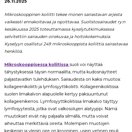
26.11.2025
Mikroskooppinen koliitti tekee monen sairastavan arjesta
vaikeasti ennakoitavaa ja rajoittavaa. Suolistosairaudet ry:n
kesäkuussa 2025 toteuttamassa kyselytutkimuksessa
selvitettiin sairauden oirekuvaa ja hoitokokemuksia.
Kyselyyn osallistui 249 mikroskooppista koliittia sairastavaa
henkilöä.
Mikroskooppisessa koliitissa
suoli voi näyttää
tähystyksessä täysin normaalilta, mutta kudosnäytteet
paljastavatkin tulehduksen. Sairaudesta on kaksi muotoa:
kollageenikoliitti ja lymfosyyttikoliitti. Kollageenikoliitissa
suolen limakalvon alapuolelle kertyy paksuuntunut
kollageenikerros. Lymfosyyttikoliitissa limakalvo täyttyy
lymfosyyteistä, jotka ovat valkosolujen alatyyppi. Nämä
muutokset eivät näy paljaalla silmällä, mutta voivat
aiheuttaa merkittäviä oireita. Molempien muotojen
keskeisin ja yleisin oire on krooninen, usein vetinen ripuli.