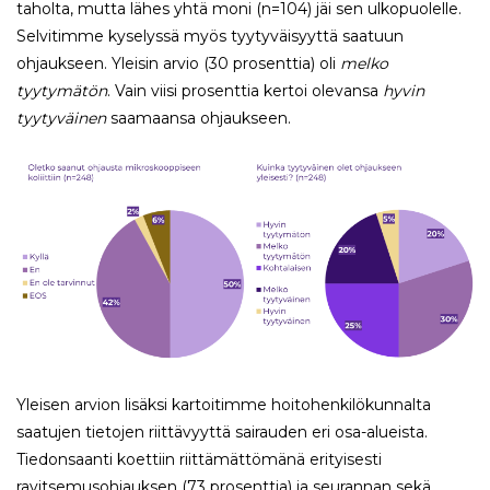
taholta, mutta lähes yhtä moni (n=104) jäi sen ulkopuolelle.
Selvitimme kyselyssä myös tyytyväisyyttä saatuun
ohjaukseen. Yleisin arvio (30 prosenttia) oli
melko
tyytymätön
. Vain viisi prosenttia kertoi olevansa
hyvin
tyytyväinen
saamaansa ohjaukseen.
Yleisen arvion lisäksi kartoitimme hoitohenkilökunnalta
saatujen tietojen riittävyyttä sairauden eri osa-alueista.
Tiedonsaanti koettiin riittämättömänä erityisesti
ravitsemusohjauksen (73 prosenttia) ja seurannan sekä