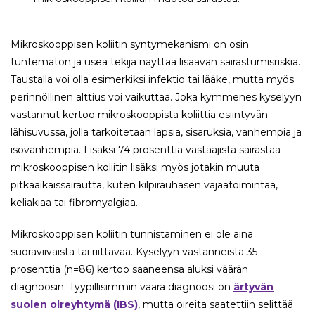
Mikroskooppisen koliitin syntymekanismi on osin
tuntematon ja usea tekijä näyttää lisäävän sairastumisriskiä.
Taustalla voi olla esimerkiksi infektio tai lääke, mutta myös
perinnöllinen alttius voi vaikuttaa. Joka kymmenes kyselyyn
vastannut kertoo mikroskooppista koliittia esiintyvän
lähisuvussa, jolla tarkoitetaan lapsia, sisaruksia, vanhempia ja
isovanhempia. Lisäksi 74 prosenttia vastaajista sairastaa
mikroskooppisen koliitin lisäksi myös jotakin muuta
pitkäaikaissairautta, kuten kilpirauhasen vajaatoimintaa,
keliakiaa tai fibromyalgiaa.
Mikroskooppisen koliitin tunnistaminen ei ole aina
suoraviivaista tai riittävää. Kyselyyn vastanneista 35
prosenttia (n=86) kertoo saaneensa aluksi väärän
diagnoosin. Tyypillisimmin väärä diagnoosi on
ärtyvän
suolen oireyhtymä (IBS)
, mutta oireita saatettiin selittää