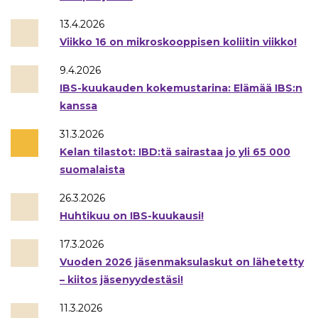
13.4.2026
Viikko 16 on mikroskooppisen koliitin viikko!
9.4.2026
IBS-kuukauden kokemustarina: Elämää IBS:n
kanssa
31.3.2026
Kelan tilastot: IBD:tä sairastaa jo yli 65 000
suomalaista
26.3.2026
Huhtikuu on IBS-kuukausi!
17.3.2026
Vuoden 2026 jäsenmaksulaskut on lähetetty
– kiitos jäsenyydestäsi!
11.3.2026