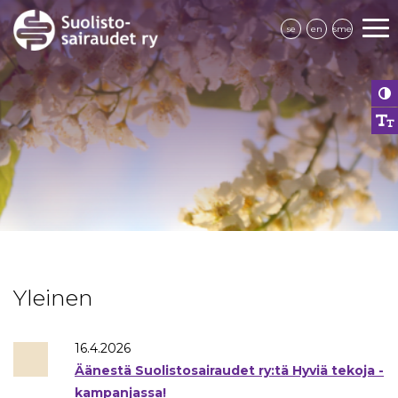
se
en
sme
Yleinen
16.4.2026
Äänestä Suolistosairaudet ry:tä Hyviä tekoja -
kampanjassa!