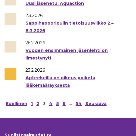
Uusi jäsenetu: Aquaction
2.3.2026
Sappihapporipulin tietoisuusviikko 2.–
8.3.2026
26.2.2026
Vuoden ensimmäinen jäsenlehti on
ilmestynyt!
23.2.2026
Apteekeilla on oikeus poiketa
lääkemääräyksestä
Artikkelien
Edellinen
1
2
3
4
5
6
…
54
Seuraava
sivutus
Suolistosairaudet ry