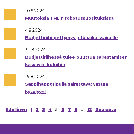
10.9.2024
Muutoksia THL:n rokotussuosituksissa
4.9.2024
Budjettiriihi pettymys pitkäaikaissairaille
30.8.2024
Budjettiriihessä tulee puuttua sairastamisen
kasvaviin kuluihin
19.8.2024
Sappihapporipulia sairastava: vastaa
kyselyyn!
Artikkelien
Edellinen
1
2
3
4
5
6
7
8
…
12
Seuraava
sivutus