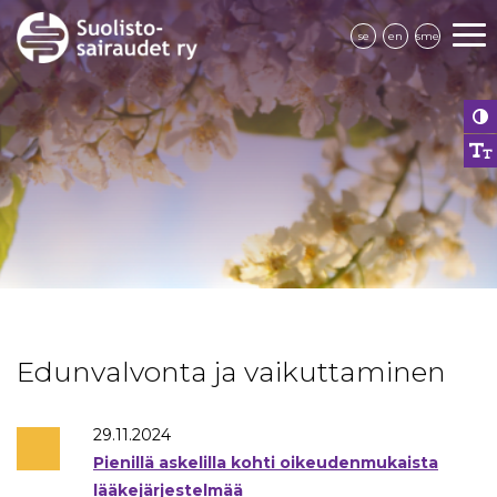
se
en
sme
Edunvalvonta ja vaikuttaminen
29.11.2024
Pienillä askelilla kohti oikeudenmukaista
lääkejärjestelmää