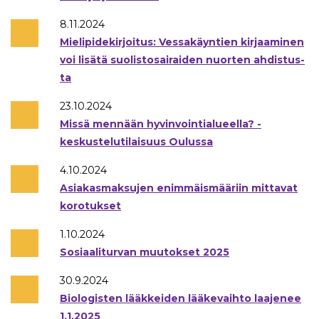
8.11.2024
Mielipidekirjoitus: Ves­sa­käyn­tien kir­jaa­mi­nen
voi lisätä suo­lis­to­sai­rai­den nuorten ah­dis­tus­
ta
23.10.2024
Missä mennään hyvinvointialueella? -
keskustelutilaisuus Oulussa
4.10.2024
Asiakasmaksujen enimmäismääriin mittavat
korotukset
1.10.2024
Sosiaaliturvan muutokset 2025
30.9.2024
Biologisten lääkkeiden lääkevaihto laajenee
1.1.2025