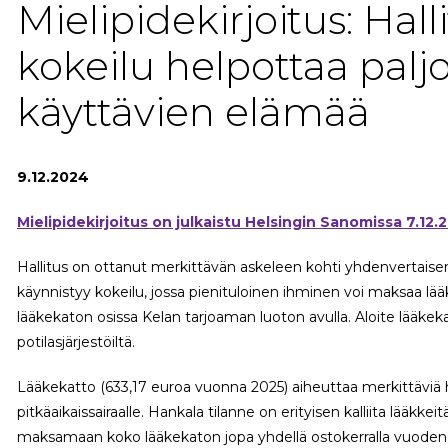
Mielipidekirjoitus: Hal
kokeilu helpottaa palj
käyttävien elämää
9.12.2024
Mielipidekirjoitus on julkaistu Helsingin Sanomissa 7.12.
Hallitus on ottanut merkittävän askeleen kohti yhdenvertaise
käynnistyy kokeilu, jossa pienituloinen ihminen voi maksaa l
lääkekaton osissa Kelan tarjoaman luoton avulla. Aloite lääkek
potilasjärjestöiltä.
Lääkekatto (633,17 euroa vuonna 2025) aiheuttaa merkittäviä 
pitkäaikaissairaalle. Hankala tilanne on erityisen kalliita lääkkeit
maksamaan koko lääkekaton jopa yhdellä ostokerralla vuoden 