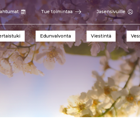
ahtumat
Tue toimintaa
Jäsensivuille
ertaistuki
Edunvalvonta
Viestintä
Ves