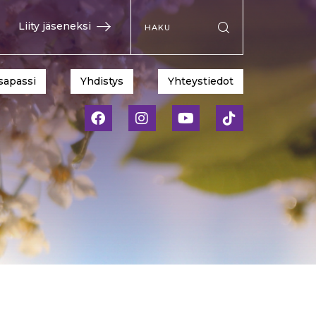
Hae sivustolta
Liity jäseneksi
Suorita haku
sapassi
Yhdistys
Yhteystiedot