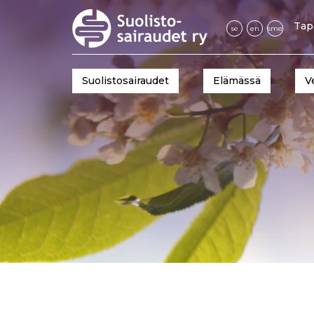
Tap
se
en
sme
Suolistosairaudet
Elämässä
V