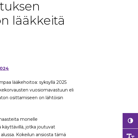
lituksen
on lääkkeitä
2024
mpaa lääkehoitoa: syksyllä 2025
ääkekorvausten vuosiomavastuun eli
aton osittamiseen on lähtöisin
haasteita monelle
ä käyttävillä, jotka joutuvat
alussa. Kokeilun ansiosta tämä