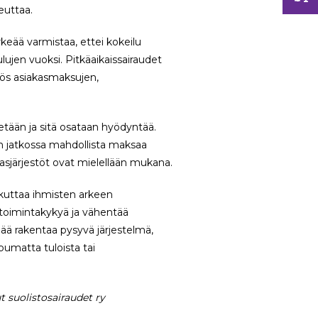
euttaa.
keää varmistaa, ettei kokeilu
lujen vuoksi. Pitkäaikaissairaudet
yös asiakasmaksujen,
retään ja sitä osataan hyödyntää.
on jatkossa mahdollista maksaa
lasjärjestöt ovat mielellään mukana.
aikuttaa ihmisten arkeen
 toimintakykyä ja vähentää
eää rakentaa pysyvä järjestelmä,
pumatta tuloista tai
 suolistosairaudet ry