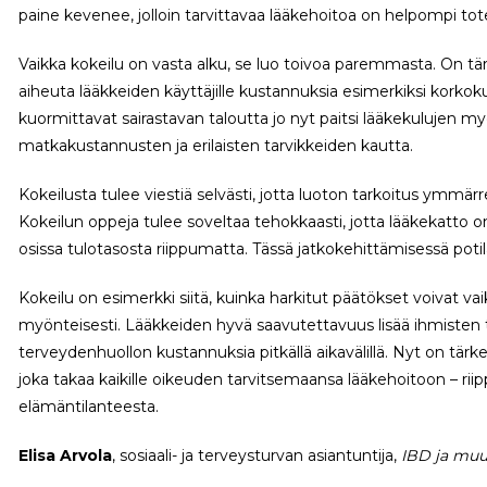
paine kevenee, jolloin tarvittavaa lääkehoitoa on helpompi tot
Vaikka kokeilu on vasta alku, se luo toivoa paremmasta. On tär
aiheuta lääkkeiden käyttäjille kustannuksia esimerkiksi korkoku
kuormittavat sairastavan taloutta jo nyt paitsi lääkekulujen m
matkakustannusten ja erilaisten tarvikkeiden kautta.
Kokeilusta tulee viestiä selvästi, jotta luoton tarkoitus ymmär
Kokeilun oppeja tulee soveltaa tehokkaasti, jotta lääkekatto 
osissa tulotasosta riippumatta. Tässä jatkokehittämisessä poti
Kokeilu on esimerkki siitä, kuinka harkitut päätökset voivat v
myönteisesti. Lääkkeiden hyvä saavutettavuus lisää ihmisten
terveydenhuollon kustannuksia pitkällä aikavälillä. Nyt on tärk
joka takaa kaikille oikeuden tarvitsemaansa lääkehoitoon – riip
elämäntilanteesta.
Elisa Arvola
, sosiaali- ja terveysturvan asiantuntija,
IBD ja muut