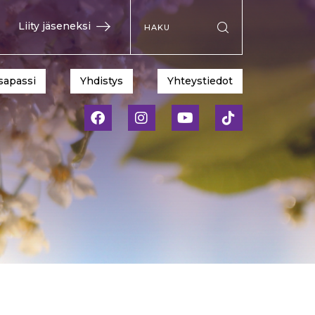
Hae sivustolta
Liity jäseneksi
Suorita haku
sapassi
Yhdistys
Yhteystiedot