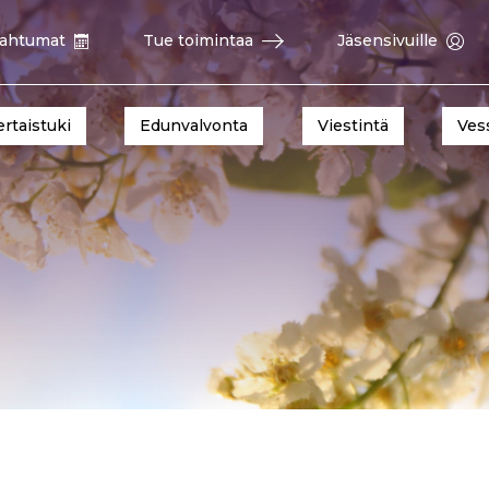
ahtumat
Tue toimintaa
Jäsensivuille
ertaistuki
Edunvalvonta
Viestintä
Ves