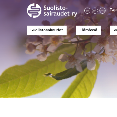
Tap
se
en
sme
Suolistosairaudet
Elämässä
V