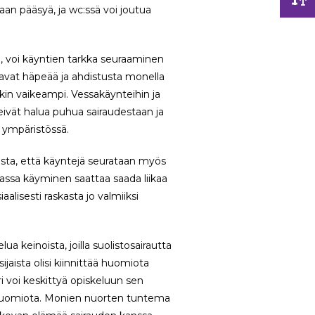
saan pääsyä, ja wc:ssä voi joutua
, voi käyntien tarkka seuraaminen
tavat häpeää ja ahdistusta monella
läkin vaikeampi. Vessakäynteihin ja
 eivät halua puhua sairaudestaan ja
a ympäristössä.
sta, että käyntejä seurataan myös
sassa käyminen saattaa saada liikaa
iaalisesti raskasta jo valmiiksi
ua keinoista, joilla suolistosairautta
jaista olisi kiinnittää huomiota
ri voi keskittyä opiskeluun sen
ä huomiota. Monien nuorten tuntema