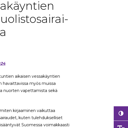
sa­käyn­tien
o­lis­to­sai­rai­
ta
024
tuntien aikaisen vessakäyntien
on havaittavissa myös muissa
ia nuorten vapettamista sekä
iten kirjaaminen vaikuttaa
tosairaudet, kuten tulehdukselliset
, lisääntyvät Suomessa voimakkaasti