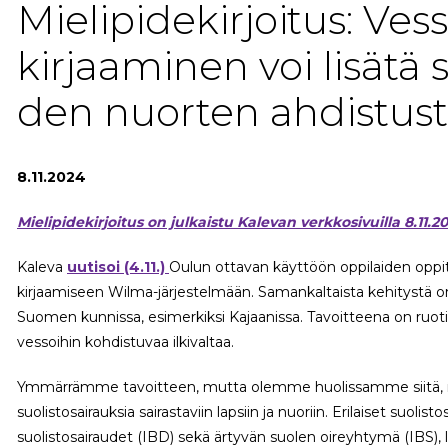
Mielipidekirjoitus: Ves­
kir­jaa­mi­nen voi lisätä su
den nuorten ah­dis­tus­
8.11.2024
Mielipidekirjoitus on julkaistu Kalevan verkkosivuilla 8.11.2
Kaleva
uutisoi (4.11.)
Oulun ottavan käyttöön oppilaiden oppi
kirjaamiseen Wilma-järjestelmään. Samankaltaista kehitystä 
Suomen kunnissa, esimerkiksi Kajaanissa. Tavoitteena on ruot
vessoihin kohdistuvaa ilkivaltaa.
Ymmärrämme tavoitteen, mutta olemme huolissamme siitä, m
suolistosairauksia sairastaviin lapsiin ja nuoriin. Erilaiset suolis
suolistosairaudet (IBD) sekä ärtyvän suolen oireyhtymä (IBS)