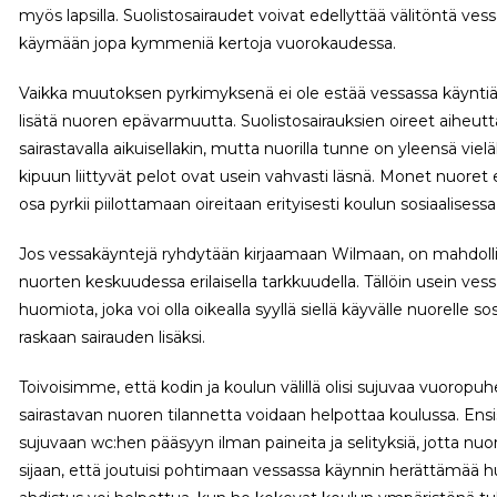
myös lapsilla. Suolistosairaudet voivat edellyttää välitöntä ves
käymään jopa kymmeniä kertoja vuorokaudessa.
Vaikka muutoksen pyrkimyksenä ei ole estää vessassa käyntiä
lisätä nuoren epävarmuutta. Suolistosairauksien oireet aiheut
sairastavalla aikuisellakin, mutta nuorilla tunne on yleensä vie
kipuun liittyvät pelot ovat usein vahvasti läsnä. Monet nuoret
osa pyrkii piilottamaan oireitaan erityisesti koulun sosiaalisess
Jos vessakäyntejä ryhdytään kirjaamaan Wilmaan, on mahdolli
nuorten keskuudessa erilaisella tarkkuudella. Tällöin usein ves
huomiota, joka voi olla oikealla syyllä siellä käyvälle nuorelle sos
raskaan sairauden lisäksi.
Toivoisimme, että kodin ja koulun välillä olisi sujuvaa vuoropuhel
sairastavan nuoren tilannetta voidaan helpottaa koulussa. Ensisi
sujuvaan wc:hen pääsyyn ilman paineita ja selityksiä, jotta nuo
sijaan, että joutuisi pohtimaan vessassa käynnin herättämä